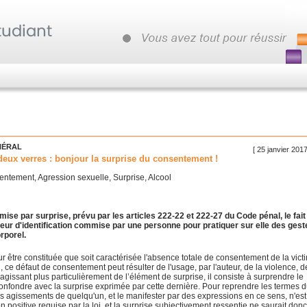
NÉRAL
[ 25 janvier 201
deux verres : bonjour la surprise du consentement !
ntement, Agression sexuelle, Surprise, Alcool
mise par surprise, prévu par les articles 222-22 et 222-27 du Code pénal, le fait
reur d'identification commise par une personne pour pratiquer sur elle des gest
rporel.
r être constituée que soit caractérisée l'absence totale de consentement de la vict
ce défaut de consentement peut résulter de l'usage, par l'auteur, de la violence, d
agissant plus particulièrement de l’élément de surprise, il consiste à surprendre le
confondre avec la surprise exprimée par cette dernière. Pour reprendre les termes 
es agissements de quelqu'un, et le manifester par des expressions en ce sens, n'est
ion positive requise par la loi, et la surprise subjectivement ressentie ne saurait donc