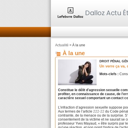
Actualité
> À la une
À la une
DROIT PÉNAL GÉ
Un verre ça va, 
Mots-clefs :
Conse
Constitue le délit d'agression sexuelle com
profiter, en connaissance de cause, de l'er
caractère sexuel comportant un contact co
L’infraction d’agression sexuelle suppose pou
Aux termes de l’article
222-22
du Code pénal, 
contrainte, de la menace ou de la surprise. S’
consentement de la victime et ne saurait se 
professeur Yves Mayaud, « être surpris par l
qu'une réaction, et non point l'indice de l'act