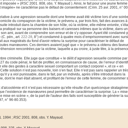
nt imposée » (
RSC
2001. 808, obs. Y. Mayaud ). Ainsi, le fait pour une jeune femme
 imagée» ne caractérise pas le défaut de consentement. (Crim. 25 avr. 2001, n° 00
relative à une agression sexuelle dont une femme avait été victime lors d’une soiré
domicile du compagnon de la victime, le prévenu a, par trois fois, fait des avances à 
ensuite introduit dans la chambre de son hôte, où la victime, elle-même enivrée, s’éta
 il a pratiqué sur sa personne des baisers et caresses intimes que la victime, dans un
r son ami, avant de comprendre son erreur et de s’y opposer. Ayant été condamné 
(C. pén., art.
222-28
, 8°) et condamné à quatre mois d’emprisonnement avec sursi
hait aux magistrats du fond d'avoir retenu la surprise pour caractériser le défaut de
toutes manœuvres. Ces derniers avaient jugé que « le prévenu a obtenu des faveu
hension rencontrées par la victime, laquelle a pu croire, à juste titre, à la présen
bre criminelle. Elle juge que constitue « le délit d’agression sexuelle commise par
27 du code pénal, le fait de profiter, en connaissance de cause, de l’erreur d’identif
elle des gestes à caractère sexuel comportant un contact corporel », et ce « en
te solution n’est pas nouvelle, loin s’en faut. Elle n’est pas sans rappeler un très
’il y a viol punissable, dans le fait, par un individu, après s'être introduit dans la
, dont le mari était absent, et profitant de l'erreur de cette femme, de consommer s
at d'alcoolémie et il n’est pas nécessaire qu’elle résulte d'un quelconque stratagèm
ue l’existence de manœuvres peut permettre de caractériser la surprise. La « mise
e mise en scène », de la part de l'auteur des faits sont susceptible de générer la su
97, n° 96-80.353).
. 1994 ;
RSC
2001. 808, obs. Y. Mayaud.