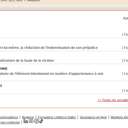
1998. 325, obs. Y. Mayaud.
Aut
[ 3 j
, en lui-même, la réduction de l’indemnisation de son préjudice
[ 3 j
nératoire de la faute de la victime
[ 2 j
OMME
lisée de l’élément intentionnel en matière d’appartenance à une
[ 1 j
ES
[ 1 j
>> Toutes les actualit
urisprudence
Boutique
Formations Lefebvre Dalloz
Assistance en ligne
Mentions lé
 : non conforme