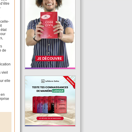
 d’être
-
e
celle-
it
 état
pour
s,
rs
ce de
ication
 vieil
ur elle
e
 en
rprise