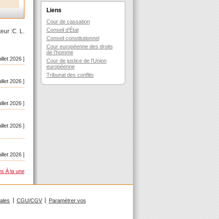
Liens
Cour de cassation
Conseil d’État
eur :C. L.
Conseil constitutionnel
Cour européenne des droits
de l’homme
uillet 2026 ]
Cour de justice de l’Union
européenne
Tribunal des conflits
uillet 2026 ]
uillet 2026 ]
uillet 2026 ]
uillet 2026 ]
és À la une
gales
CGU/CGV
Paramétrer vos