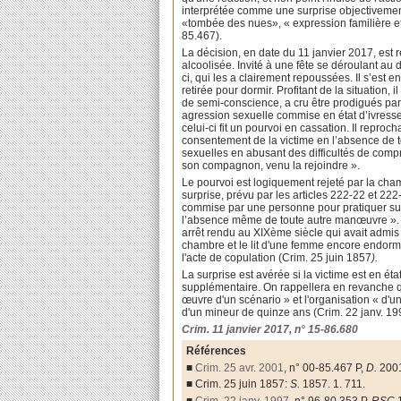
interprétée comme une surprise objectiveme
«tombée des nues», « expression familière et
85.467).
La décision, en date du 11 janvier 2017, est 
alcoolisée. Invité à une fête se déroulant au 
ci, qui les a clairement repoussées. Il s’est 
retirée pour dormir. Profitant de la situation,
de semi-conscience, a cru être prodigués pa
agression sexuelle commise en état d’ivresse 
celui-ci fit un pourvoi en cassation. Il reproc
consentement de la victime en l’absence de 
sexuelles en abusant des difficultés de compré
son compagnon, venu la rejoindre ».
Le pourvoi est logiquement rejeté par la cham
surprise, prévu par les articles 222-22 et 222-
commise par une personne pour pratiquer sur 
l’absence même de toute autre manœuvre ». Cet
arrêt rendu au XIXème siècle qui avait admis qu
chambre et le lit d'une femme encore endormie
l'acte de copulation (Crim. 25 juin 1857
).
La surprise est avérée si la victime est en ét
supplémentaire. On rappellera en revanche q
œuvre d'un scénario » et l'organisation « d'un
d'un mineur de quinze ans (Crim. 22 janv. 19
Crim. 11 janvier 2017, n° 15-86.680
Références
■
Crim. 25 avr. 2001
, n° 00-85.467 P,
D.
2001
■ Crim. 25 juin 1857:
S.
1857. 1. 711.