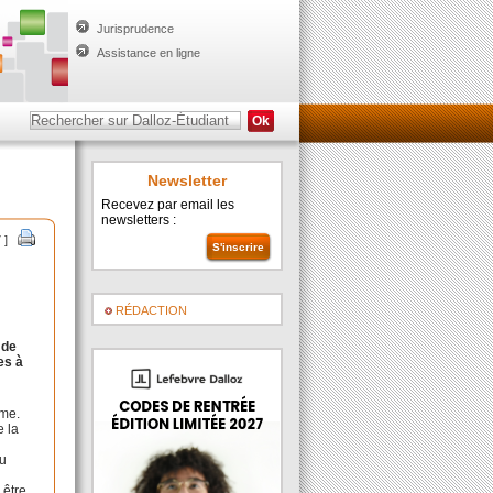
Jurisprudence
Assistance en ligne
Newsletter
Recevez par email les
newsletters :
7 ]
RÉDACTION
 de
es à
ime.
e la
du
 être