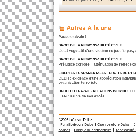
■
Crim. 22 janv. 1997
, n° 96-80.353 P,
RSC
Autres À la une
Pause estivale !
DROIT DE LA RESPONSABILITÉ CIVILE
L’état végétatif d’une victime ne justifie pas
DROIT DE LA RESPONSABILITÉ CIVILE
Préjudice corporel : atténuation de l’effet exo
LIBERTÉS FONDAMENTALES - DROITS DE L'H
CEDH : exigence d’une appréciation individua
organisation terroriste
DROIT DU TRAVAIL - RELATIONS INDIVIDUELL
L’APC sauvé de ses excès
©2026 Lefebvre Dalloz
Portail Lefebvre Dalloz
Open Lefebvre Dalloz
J
cookies
Politique de confidentialité
Accessibilité