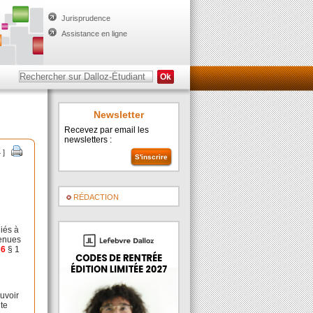
Jurisprudence
Assistance en ligne
Newsletter
Recevez par email les
newsletters :
4 ]
RÉDACTION
liés à
tenues
e
6
§ 1
ouvoir
nte