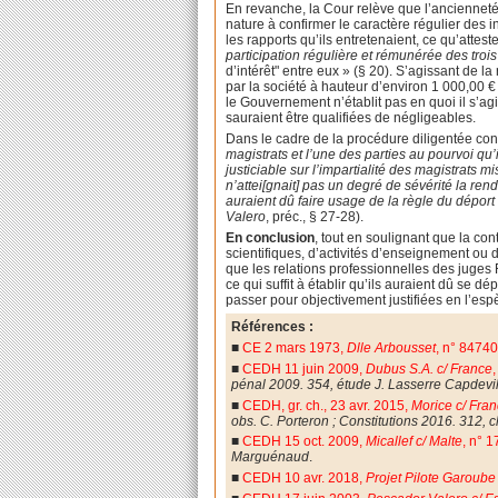
En revanche, la Cour relève que l’ancienneté 
nature à confirmer le caractère régulier des i
les rapports qu’ils entretenaient, ce qu’att
participation régulière et rémunérée des troi
d’intérêt" entre eux » (§ 20). S’agissant de l
par la société à hauteur d’environ 1 000,00 € 
le Gouvernement n’établit pas en quoi il s’ag
sauraient être qualifiées de négligeables.
Dans le cadre de la procédure diligentée cont
magistrats et l’une des parties au pourvoi qu’
justiciable sur l’impartialité des magistrats m
n’attei[gnait] pas un degré de sévérité la rend
auraient dû faire usage de la règle du déport
Valero
, préc., § 27-28).
En conclusion
, tout en soulignant que la co
scientifiques, d’activités d’enseignement ou d
que les relations professionnelles des juges F
ce qui suffit à établir qu’ils auraient dû se 
passer pour objectivement justifiées en l’esp
Références :
■
CE 2 mars 1973,
Dlle Arbousset
, n° 84740
■
CEDH 11 juin 2009,
Dubus S.A. c/ France
pénal 2009. 354, étude J. Lasserre Capdevil
■
CEDH, gr. ch., 23 avr. 2015,
Morice c/ Fra
obs. C. Porteron ; Constitutions 2016. 312, 
■
CEDH 15 oct. 2009,
Micallef c/ Malte
, n° 
Marguénaud
.
■
CEDH 10 avr. 2018,
Projet Pilote Garoube