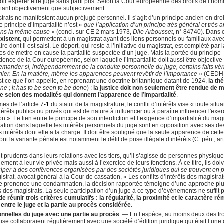
uvoir espérer être jugé sans parti pris. Selon la Cour européenne des droits de l’ho
ée tant objectivement que subjectivement.
trats ne manifestent aucun préjugé personnel. Il s’agit d’un principe ancien en droi
e principe d’impartialité n’est «
que l’application d’un principe très général et très 
 dans la même cause
» (concl. sur CE 2 mars 1973,
Dlle Arbousset
, n° 84740). Dans 
xistent
, qui permettent à un magistrat ayant des liens personnels ou familiaux ave
e dont il est saisi. Le déport, qui reste à l’initiative du magistrat, est complété par 
s de mettre en cause la partialité suspectée d’un juge. Mais la portée du principe
udence de la Cour européenne, selon laquelle l’impartialité doit aussi être objective 
demander si, indépendamment de la conduite personnelle du juge, certains faits vér
ernier. En la matière, même les apparences peuvent revêtir de l’importance
» (CEDH 
est ce que l’on appelle, en reprenant une doctrine britannique datant de 1924,
la th
ne ; it has to be seen to be done
) :
la justice doit non seulement être rendue de 
ue selon des modalités qui donnent l’apparence de l’impartialité
.
mes de l’article
7-1
du statut de la magistrature, le conflit d’intérêts vise « toute situa
ntérêts publics ou privés qui est de nature à influencer ou à paraître influencer l'exer
on ». Le lien entre le principe de son interdiction et l’exigence d’impartialité du magi
situation dans laquelle les intérêts personnels du juge sont en opposition avec ses de
 intérêts dont elle a la charge. Il doit être souligné que la seule apparence de cett
 dont la variante pénale est notamment le délit de prise illégale d’intérêts (C. pén., ar
 prudents dans leurs relations avec les tiers, qu’il s’agisse de personnes physiqu
ent à leur vie privée mais aussi à l’exercice de leurs fonctions. À ce titre, ils doi
iciper à des conférences organisées par des sociétés juridiques qui se trouvent en 
trat, avocat général à la Cour de cassation, « Les conflits d’intérêts des magistrat
lle prononce une condamnation, la décision rapportée témoigne d’une approche pl
ts des magistrats. La seule participation d’un juge à ce type d’événements ne suffit 
 de réunir trois critères cumulatifs : la régularité, la proximité et le caractère r
entre le juge et la partie au procès considérée
.
nnelles du juge avec une partie au procès
. — En l’espèce, au moins deux des tr
se collaboraient régulièrement avec une société d’édition juridique qui était l’une