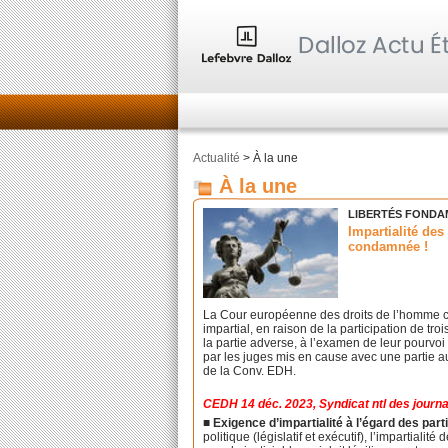
Actualité
> À la une
À la une
LIBERTÉS FONDA
Impartialité des
condamnée !
La Cour européenne des droits de l’homme co
impartial, en raison de la participation de tro
la partie adverse, à l’examen de leur pourvoi e
par les juges mis en cause avec une partie a
de la Conv. EDH.
CEDH 14 déc. 2023, Syndicat ntl des journa
■ Exigence d’impartialité à l’égard des part
politique (législatif et exécutif), l’impartiali