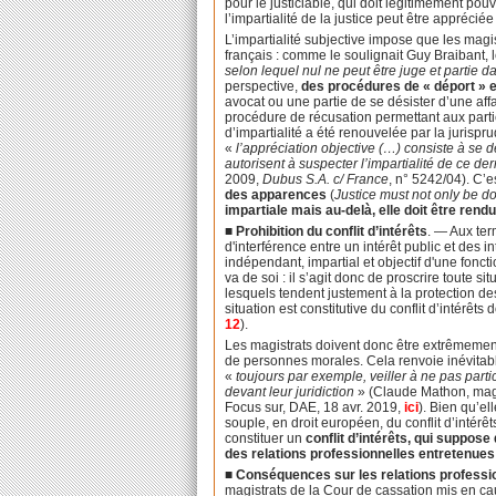
pour le justiciable, qui doit légitimement po
l’impartialité de la justice peut être appréci
L’impartialité subjective impose que les magis
français : comme le soulignait Guy Braibant, l
selon lequel nul ne peut être juge et partie
perspective,
des procédures de « déport » e
avocat ou une partie de se désister d’une affair
procédure de récusation permettant aux partie
d’impartialité a été renouvelée par la jurispr
«
l’appréciation objective (…) consiste à se 
autorisent à suspecter l’impartialité de ce d
2009,
Dubus S.A. c/ France
, n° 5242/04). C’
des apparences
(
Justice must not only be do
impartiale mais au-delà, elle doit être rend
■ Prohibition du conflit d’intérêts
. — Aux ter
d'interférence entre un intérêt public et des i
indépendant, impartial et objectif d'une foncti
va de soi : il s’agit donc de proscrire toute 
lesquels tendent justement à la protection des
situation est constitutive du conflit d’intérêts
12
).
Les magistrats doivent donc être extrêmement
de personnes morales. Cela renvoie inévitablem
«
toujours par exemple, veiller à ne pas part
devant leur juridiction
» (Claude Mathon, magis
Focus sur, DAE, 18 avr. 2019,
ici
). Bien qu’e
souple, en droit européen, du conflit d’intérê
constituer un
conflit d’intérêts, qui suppose
des relations professionnelles entretenues 
■
Conséquences sur les relations professio
magistrats de la Cour de cassation mis en cau