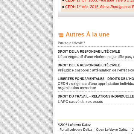
■
CEDH 17 juin 2003,
Pescador Valero c/ 
er
■
CEDH 1
déc. 2015,
Blesa Rodríguez c/
Autres À la une
Pause estivale !
DROIT DE LA RESPONSABILITÉ CIVILE
L’état végétatif d’une victime ne justifie pas
DROIT DE LA RESPONSABILITÉ CIVILE
Préjudice corporel : atténuation de l’effet exo
LIBERTÉS FONDAMENTALES - DROITS DE L'H
CEDH : exigence d’une appréciation individua
organisation terroriste
DROIT DU TRAVAIL - RELATIONS INDIVIDUELL
L’APC sauvé de ses excès
©2026 Lefebvre Dalloz
Portail Lefebvre Dalloz
Open Lefebvre Dalloz
J