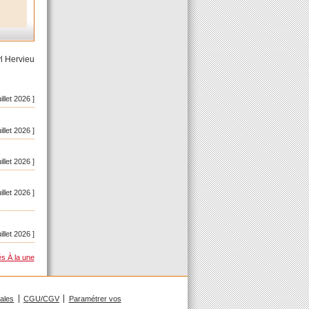
l Hervieu
uillet 2026 ]
uillet 2026 ]
uillet 2026 ]
uillet 2026 ]
uillet 2026 ]
és À la une
gales
CGU/CGV
Paramétrer vos