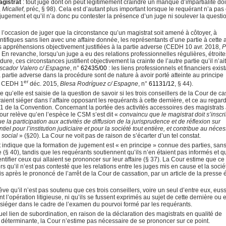
agistrat
: tout juge dont on peut légitimement craindre un manque d’impartialité doi
,
Micallef
, préc, § 98). Cela est d’autant plus important lorsque le requérant n’a pas
jugement et qu’il n’a donc pu contester la présence d’un juge ni soulever la questi
u l’occasion de juger que la circonstance qu’un magistrat soit amené à côtoyer, à
ifiques sans lien avec une affaire donnée, les représentants d’une partie à cette a
es appréhensions objectivement justifiées à la partie adverse (CEDH 10 avr. 2018,
P
. En revanche, lorsqu’un juge a eu des relations professionnelles régulières, étroite
re, ces circonstances justifient objectivement la crainte de l’autre partie qu’il n’ai
scador Valero c/ Espagne
, n°
62435/00
: les liens professionnels et financiers exis
 la partie adverse dans la procédure sont de nature à avoir porté atteinte au principe
er
, CEDH 1
déc. 2015,
Blesa Rodríguez c/ Espagne
, n°
61131/12
, § 44).
 qu’elle est saisie de la question de savoir si les trois conseillers de la Cour de c
aient siéger dans l’affaire opposant les requérants à cette dernière, et ce au regar
 § 1 de la Convention. Concernant la portée des activités accessoires des magistrats
Cour relève qu’en l’espèce le CSM s’est dit «
convaincu que le magistrat doit s’inscri
e la participation aux activités de diffusion de la jurisprudence et de réflexion sur
tiel pour l’institution judiciaire et pour la société tout entière, et contribue au néce
 social
» (§20). La Cour ne voit pas de raison de s’écarter d’un tel constat.
t indique que la formation de jugement est « en principe » connue des parties, san
ce (§ 40), tandis que les requérants soutiennent qu’ils n’en étaient pas informés et q
tifier ceux qui allaient se prononcer sur leur affaire (§ 37). La Cour estime que ce
s qu’il n’est pas contesté que les relations entre les juges mis en cause et la socié
s après le prononcé de l’arrêt de la Cour de cassation, par un article de la presse é
lève qu’il n’est pas soutenu que ces trois conseillers, voire un seul d’entre eux, eus
t l’opération litigieuse, ni qu’ils se fussent exprimés au sujet de cette dernière ou
e siéger dans le cadre de l’examen du pourvoi formé par les requérants.
uel lien de subordination, en raison de la déclaration des magistrats en qualité de
pas déterminante, la Cour n’estime pas nécessaire de se prononcer sur ce point.