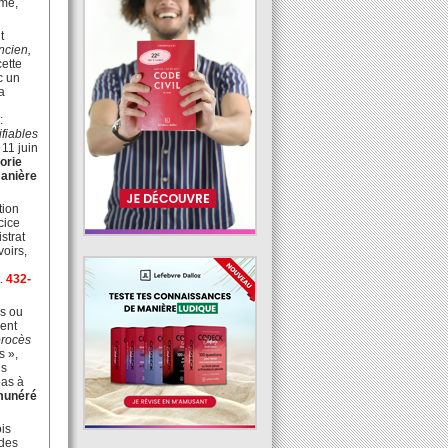
mme,
t
ancien,
cette
c un
la
:
ifiables
11 juin
éorie
manière
tion
cice
strat
voirs,
e
t.
432-
es ou
vent
procès
s »,
us
pas à
émunéré
ois
 des