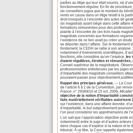
parties au litige qui leur était soumis, né d’
fonctionnement régulier. En fin de procédure
six conseillers jugea que le montant du bénéfi
remis en cause dans un litige relatif à la par
droit invoqués à l’encontre des actes de gesti
six magistrats ayant siégé dans cette affaire
formations rémunérées pour des professionnel
plainte à l’encontre de ces trois hauts magis
magistrats concernés aux formations organisées
l’existence de ce lien avait pu créer un doute
se déporter dans l’affaire. Sur le fondement d
fondement, la CEDH se rallie à son analyse. Si
notamment d’événements scientifiques, d’acti
fonctions, elle considère qu’en l’espèce,
les 
étaient régulières, étroites et rémunérées, 
Conseil supérieur de la magistrature. Observan
professionnelles entretenues par les juges et l
d’impartialité des magistrats conseillers atta
pouvaient passer pour objectivement justifiée
Rappel des principes généraux.
— La Cour p
de l’article 6 § 1 de la Convention, par renvo
France
, n° 29369/10 et 15 oct. 2009,
Micallef
objective de la notion d’impartialité consi
faits matériellement vérifiables autorisent
sur l’existence, dans une affaire donnée, d’un
d’impartialité, le but subjectivement poursuiv
l’on peut considérer les appréhensions de l’
L’on sait que l’appréciation objective porte e
notamment) entre le juge et d’autres acteurs 
dans chaque cas d’espèce si la nature et le d
tribunal. À ce titre, la Cour rappelle égalem