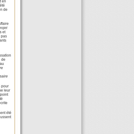
t en
 été
on de
ffaire
rojet
s et
t pas
tants
assation
d de
 au
re
ssaire
s pour
ue leur
 point
té
crite
sent été
 eussent