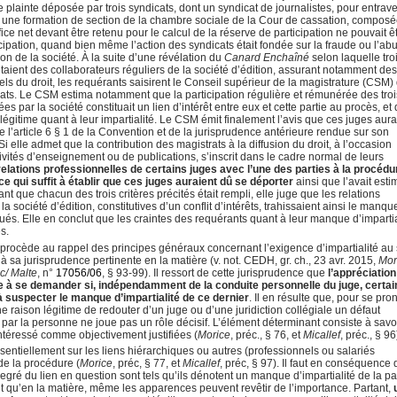
une plainte déposée par trois syndicats, dont un syndicat de journalistes, pour entrav
, une formation de section de la chambre sociale de la Cour de cassation, compos
ce net devant être retenu pour le calcul de la réserve de participation ne pouvait ê
ticipation, quand bien même l’action des syndicats était fondée sur la fraude ou l’ab
on de la société. À la suite d’une révélation du
Canard Enchaîné
selon laquelle tro
 étaient des collaborateurs réguliers de la société d’édition, assurant notamment de
s du droit, les requérants saisirent le Conseil supérieur de la magistrature (CSM)
trats. Le CSM estima notamment que la participation régulière et rémunérée des troi
 par la société constituait un lien d’intérêt entre eux et cette partie au procès, et
 légitime quant à leur impartialité. Le CSM émit finalement l’avis que ces juges aur
e l’article 6 § 1 de la Convention et de la jurisprudence antérieure rendue sur son
 elle admet que la contribution des magistrats à la diffusion du droit, à l’occasion
vités d’enseignement ou de publications, s’inscrit dans le cadre normal de leurs
relations professionnelles de certains juges avec l’une des parties à la procédu
ce qui suffit à établir que ces juges auraient dû se déporter
ainsi que l’avait esti
t que chacun des trois critères précités était rempli, elle juge que les relations
a société d’édition, constitutives d’un conflit d’intérêts, trahissaient ainsi le manqu
qués. Elle en conclut que les craintes des requérants quant à leur manque d’impartia
s.
rocède au rappel des principes généraux concernant l’exigence d’impartialité au
i à sa jurisprudence pertinente en la matière (v. not. CEDH, gr. ch., 23 avr. 2015,
Mor
 c/ Malte
, n°
17056/06
, § 93-99). Il ressort de cette jurisprudence que
l’appréciation
ste à se demander si, indépendamment de la conduite personnelle du juge, certai
 à suspecter le manque d’impartialité de ce dernier
. Il en résulte que, pour se pr
e raison légitime de redouter d’un juge ou d’une juridiction collégiale un défaut
i par la personne ne joue pas un rôle décisif. L’élément déterminant consiste à savoi
intéressé comme objectivement justifiées (
Morice
, préc., § 76, et
Micallef
, préc., § 96
ssentiellement sur les liens hiérarchiques ou autres (professionnels ou salariés
de la procédure (
Morice
, préc, § 77, et
Micallef
, préc, § 97). Il faut en conséquence
egré du lien en question sont tels qu’ils dénotent un manque d’impartialité de la pa
ent qu’en la matière, même les apparences peuvent revêtir de l’importance. Partant,