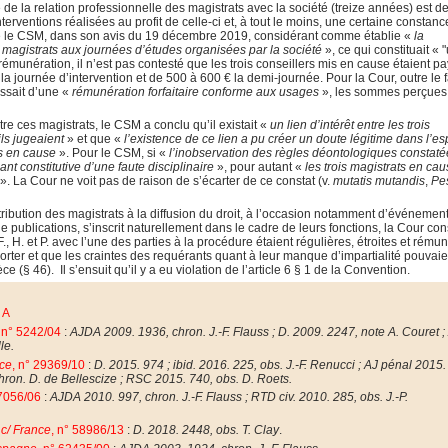
de la relation professionnelle des magistrats avec la société (treize années) est d
nterventions réalisées au profit de celle-ci et, à tout le moins, une certaine constan
este le CSM, dans son avis du 19 décembre 2019, considérant comme établie «
la
s magistrats aux journées d’études organisées par la société
», ce qui constituait « "
a rémunération, il n’est pas contesté que les trois conseillers mis en cause étaient p
la journée d’intervention et de 500 à 600 € la demi-journée. Pour la Cour, outre le f
issait d’une «
rémunération forfaitaire conforme aux usages
», les sommes perçues
re ces magistrats, le CSM a conclu qu’il existait «
un lien d’intérêt entre les trois
ils jugeaient
» et que «
l’existence de ce lien a pu créer un doute légitime dans l’esp
is en cause
». Pour le CSM, si «
l’inobservation des règles déontologiques constaté
ant constitutive d’une faute disciplinaire
», pour autant «
les trois magistrats en ca
». La Cour ne voit pas de raison de s’écarter de ce constat (v.
mutatis mutandis
,
Pe
ntribution des magistrats à la diffusion du droit, à l’occasion notamment d’événemen
e publications, s’inscrit naturellement dans le cadre de leurs fonctions, la Cour con
., H. et P. avec l’une des parties à la procédure étaient régulières, étroites et rému
déporter et que les craintes des requérants quant à leur manque d’impartialité pouvaie
èce (§ 46).
Il s’ensuit qu’il y a eu violation de l’article 6 § 1 de la Convention.
 A
, n° 5242/04
:
AJDA 2009. 1936, chron. J.-F. Flauss ; D. 2009. 2247, note A. Couret ;
le.
nce
, n° 29369/10
:
D. 2015. 974 ; ibid. 2016. 225, obs. J.-F. Renucci ; AJ pénal 2015.
chron. D. de Bellescize ; RSC 2015. 740, obs. D. Roets.
17056/06
:
AJDA 2010. 997, chron. J.-F. Flauss ; RTD civ. 2010. 285, obs. J.-P.
 c/ France
, n° 58986/13
:
D. 2018. 2448, obs. T. Clay
.