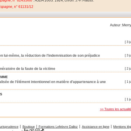
Espagne
, n° 62435/00
:
AJDA 2003. 1924, chron. J.-F. Flauss
.
 Espagne
, n° 61131/12
Auteur :Merry
[ 3 j
, en lui-même, la réduction de l’indemnisation de son préjudice
[ 3 j
nératoire de la faute de la victime
[ 2 j
OMME
lisée de l’élément intentionnel en matière d’appartenance à une
[ 1 j
ES
[ 1 j
>> Toutes les actualit
urisprudence
Boutique
Formations Lefebvre Dalloz
Assistance en ligne
Mentions lé