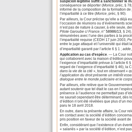
suspicion légitime suffit à sanctionner le m
conséquence se déporter (
Morice
, préc, § 78
informé de la composition de la formation de 
l’impartialité à ce titre (
Morice
, préc, § 90).
Par ailleurs, la Cour précise qu’elle a déjà e
l’occasion de réunions ou d’événements scient
n’est pas de nature à causer, à elle seule, d
Pilote Garoube c/ France
, n°
58986/13
, § 24)
rémunérées avec l’une des parties à la procédu
l’impartialité requise (CEDH 17 juin 2003,
Pe
entre le juge attaqué et l’université qui était
d’impartialité garanti par l’article 6 § 1 ;
adde
Application au cas d’espèce
. — La Cour note
qui collaborent avec la maison d’édition pouv
l’exigence d’impartialité prévue à l’article 6
regard de l’exigence d’impartialité § 46), la 
dans la vie de la cité
», tout en observant «
qu
l’application du droit présente un intérêt essen
dialogue entre le monde judiciaire et le corps
Par ailleurs, elle relève que le Gouvernemen
autant soutenir que tel était le cas en l’espè
présence à l’audience ne permettait pas d’iden
ne saurait cependant être déterminant, dès lor
d’édition n’ont été révélées que plus d’un moi
paru le 18 avril 2018.
En outre, dans la présente affaire, la Cour re
en contact avec la société d’édition concernan
pris position en faveur de la société avant d
Enfin, considérant que l’existence d’un évent
« salariés » par la société d’édition, n’est 