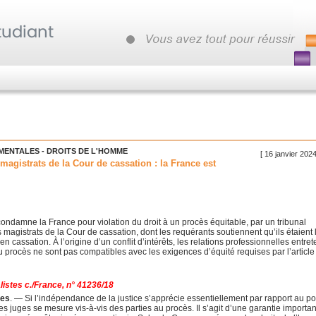
MENTALES - DROITS DE L'HOMME
[ 16 janvier 202
 magistrats de la Cour de cassation : la France est
ndamne la France pour violation du droit à un procès équitable, par un tribunal
is magistrats de la Cour de cassation, dont les requérants soutiennent qu’ils étaient 
n cassation. À l’origine d’un conflit d’intérêts, les relations professionnelles entre
u procès ne sont pas compatibles avec les exigences d’équité requises par l’articl
listes c./France, n° 41236/18
ies
. — Si l’indépendance de la justice s’apprécie essentiellement par rapport au p
té des juges se mesure vis-à-vis des parties au procès. Il s’agit d’une garantie importa