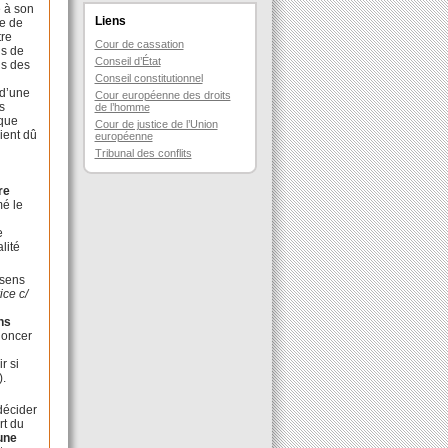
e à son
Liens
ée de
tre
Cour de cassation
us de
Conseil d’État
is des
s
Conseil constitutionnel
 d’une
Cour européenne des droits
s
de l’homme
 que
Cour de justice de l’Union
aient dû
européenne
Tribunal des conflits
re
mé le
e
lité
 sens
ice c/
ns
ononcer
r si
).
 décider
rt du
une