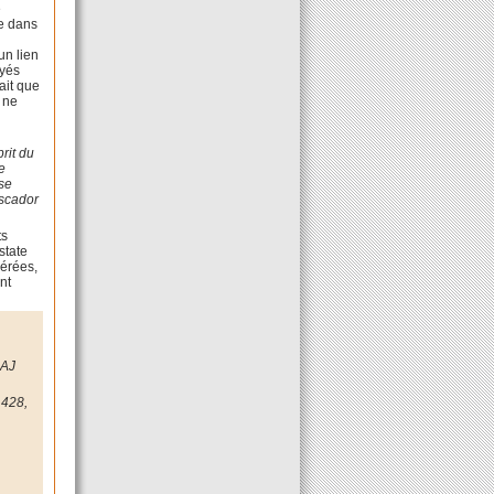
e
ce dans
un lien
ayés
ait que
 ne
rit du
e
use
scador
ts
state
nérées,
nt
 AJ
 428,