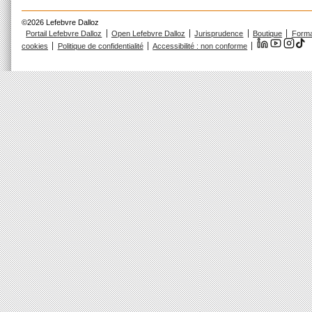
©2026 Lefebvre Dalloz
Portail Lefebvre Dalloz
Open Lefebvre Dalloz
Jurisprudence
Boutique
Forma
cookies
Politique de confidentialité
Accessibilité : non conforme