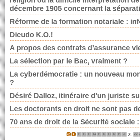
religion ou la difficile interprétation de 
décembre 1905 concernant la séparatio
Réforme de la formation notariale : inf
Dieudo K.O.!
A propos des contrats d’assurance v
La sélection par le Bac, vraiment ?
La cyberdémocratie : un nouveau monde
?
Désiré Dalloz, itinéraire d’un juriste 
Les doctorants en droit ne sont pas d
70 ans de droit de la Sécurité sociale 
11
12
13
14
15
16
17
18
19
20
22
21