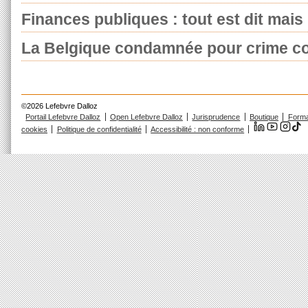
Finances publiques : tout est dit mais r
La Belgique condamnée pour crime con
©2026 Lefebvre Dalloz
Portail Lefebvre Dalloz
Open Lefebvre Dalloz
Jurisprudence
Boutique
Forma
cookies
Politique de confidentialité
Accessibilité : non conforme