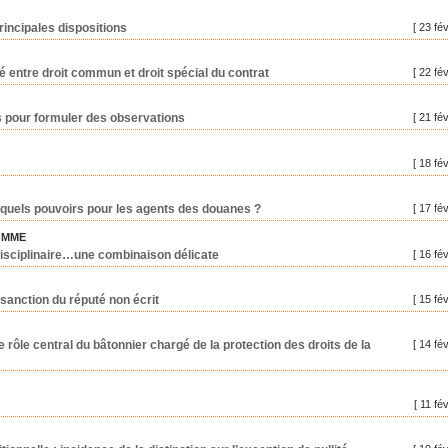
principales dispositions
[ 23 fé
ché entre droit commun et droit spécial du contrat
[ 22 fé
ais pour formuler des observations
[ 21 fé
[ 18 fé
: quels pouvoirs pour les agents des douanes ?
[ 17 fé
OMME
r disciplinaire…une combinaison délicate
[ 16 fé
 sanction du réputé non écrit
[ 15 fé
 rôle central du bâtonnier chargé de la protection des droits de la
[ 14 fé
[ 11 fé