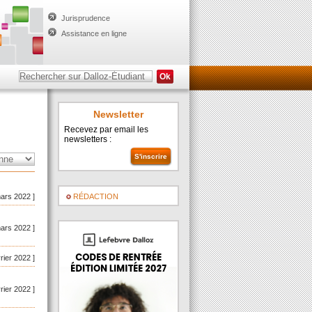
Jurisprudence
Assistance en ligne
Newsletter
Recevez par email les
newsletters :
mars 2022 ]
RÉDACTION
mars 2022 ]
vrier 2022 ]
vrier 2022 ]