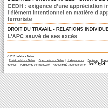
CEDH : exigence d’une appréciation in
l’élément intentionnel en matière d’a
terroriste
DROIT DU TRAVAIL - RELATIONS INDIVIDU
L’APC sauvé de ses excès
©2026 Lefebvre Dalloz
Portail Lefebvre Dalloz
Open Lefebvre Dalloz
Jurisprudence
Boutique
Forma
cookies
Politique de confidentialité
Accessibilité : non conforme