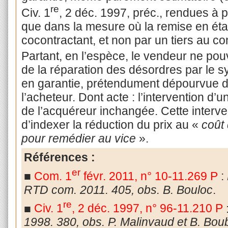
re
Civ. 1
, 2 déc. 1997, préc., rendues à p
que dans la mesure où la remise en éta
cocontractant, et non par un tiers au con
Partant, en l’espèce, le vendeur ne pou
de la réparation des désordres par le sy
en garantie, prétendument dépourvue d
l’acheteur. Dont acte : l’intervention d’un
de l’acquéreur inchangée. Cette interven
d’indexer la réduction du prix au «
coût
pour remédier au vice
».
Références :
er
■
Com. 1
févr. 2011, n° 10-11.269
P
:
RTD com. 2011. 405, obs. B. Bouloc
.
re
■
Civ. 1
, 2 déc. 1997, n° 96-11.210
P
1998. 380, obs. P. Malinvaud et B. Boubl