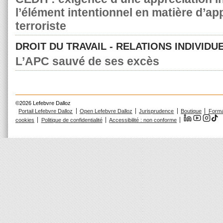
l’élément intentionnel en matière d’a
terroriste
DROIT DU TRAVAIL - RELATIONS INDIVIDU
L’APC sauvé de ses excès
©2026 Lefebvre Dalloz
Portail Lefebvre Dalloz
Open Lefebvre Dalloz
Jurisprudence
Boutique
Forma
cookies
Politique de confidentialité
Accessibilité : non conforme