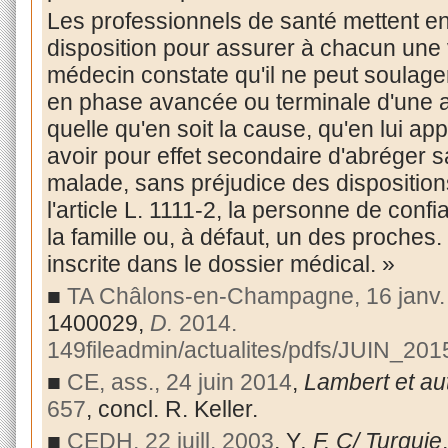
Les professionnels de santé mettent e
disposition pour assurer à chacun une v
médecin constate qu'il ne peut soulage
en phase avancée ou terminale d'une af
quelle qu'en soit la cause, qu'en lui ap
avoir pour effet secondaire d'abréger sa 
malade, sans préjudice des disposition
l'article L. 1111-2, la personne de confia
la famille ou, à défaut, un des proches.
inscrite dans le dossier médical. »
■
TA Châlons-en-Champagne, 16 janv.
1400029,
D.
2014.
149
fileadmin/actualites/pdfs/JUIN_20
■
CE, ass., 24 juin 2014
,
Lambert et au
657
, concl. R. Keller.
■
CEDH, 22 juill. 2003
, Y
. F. C/ Turquie