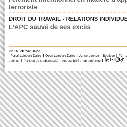
terroriste
DROIT DU TRAVAIL - RELATIONS INDIVIDU
L’APC sauvé de ses excès
©2026 Lefebvre Dalloz
Portail Lefebvre Dalloz
Open Lefebvre Dalloz
Jurisprudence
Boutique
Forma
cookies
Politique de confidentialité
Accessibilité : non conforme