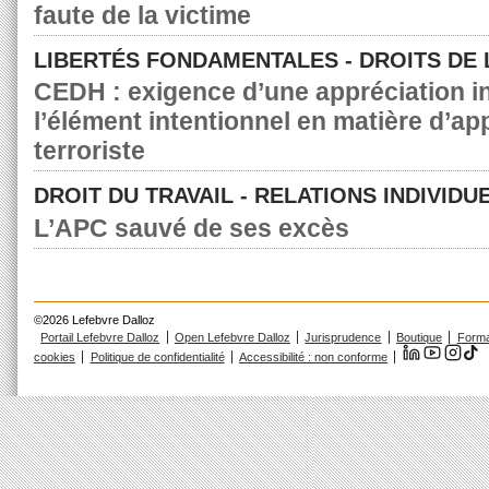
faute de la victime
LIBERTÉS FONDAMENTALES - DROITS DE
CEDH : exigence d’une appréciation in
l’élément intentionnel en matière d’a
terroriste
DROIT DU TRAVAIL - RELATIONS INDIVIDU
L’APC sauvé de ses excès
©2026 Lefebvre Dalloz
Portail Lefebvre Dalloz
Open Lefebvre Dalloz
Jurisprudence
Boutique
Forma
cookies
Politique de confidentialité
Accessibilité : non conforme