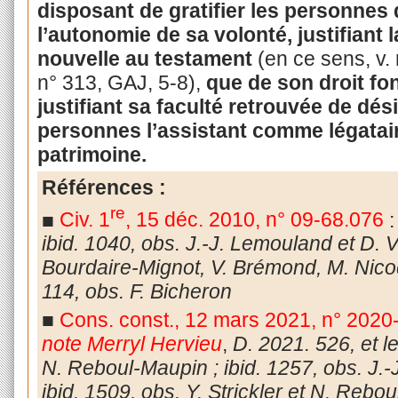
disposant de gratifier les personnes
l’autonomie de sa volonté, justifiant l
nouvelle au testament
(en ce sens, v. n
n° 313, GAJ, 5-8),
que de son droit fo
justifiant sa faculté retrouvée de dé
personnes l’assistant comme légatair
patrimoine.
Références :
re
■
Civ. 1
, 15 déc. 2010, n° 09-68.076
ibid. 1040, obs. J.-J. Lemouland et D. V
Bourdaire-Mignot, V. Brémond, M. Nicod
114, obs. F. Bicheron
■
Cons. const., 12 mars 2021, n° 202
note Merryl Hervieu
,
D. 2021. 526, et le
N. Reboul-Maupin ; ibid. 1257, obs. J.
ibid. 1509, obs. Y. Strickler et N. Rebou