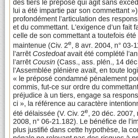
des tiers le préposé qui agit sans excéd
lui a été impartie par son commettant »)
profondément l’articulation des respons
et du commettant. L’exigence d’un fait 
celle de son commettant a toutefois ét
e
maintenue (Civ. 2
, 8 avr. 2004, n° 03-1
l’arrêt
Costedoat
avait été complété l’a
l’arrêt
Cousin
(Cass., ass. plén., 14 déc
l’Assemblée plénière avait, en toute log
« le préposé condamné pénalement pour
commis, fut-ce sur ordre du commettant,
préjudice à un tiers, engage sa responsab
ci », la référence au caractère intention
e
été délaissée (V. Civ. 2
, 20 déc. 2007, 
2008, n° 06-21.182). Le bénéfice de l’immu
plus justifié dans cette hypothèse, la c