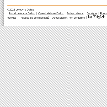
©2026 Lefebvre Dalloz
Portail Lefebvre Dalloz
Open Lefebvre Dalloz
Jurisprudence
Boutique
Forma
cookies
Politique de confidentialité
Accessibilité : non conforme