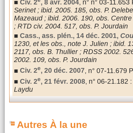
■
Civ. 2
, 8 avr. 2004
, n° n° 03-11.653 
Serinet ; ibid. 2005.
185, obs. P. Delebe
Mazeaud ; ibid. 2006. 190, obs. Centre 
; RTD civ. 2004. 517, obs. P. Jourdain
■
Cass., ass. plén., 14 déc. 2001,
Cou
1230, et les obs., note J. Julien ; ibid.
2117, obs. B. Thullier ; RDSS 2002. 52
2002.
109, obs. P. Jourdain
e
■
Civ. 2
, 20 déc. 2007
, n° 07-11.679 
e
■
Civ. 2
, 21 févr. 2008
, n° 06-21.182 
Laydu
Autres À la une