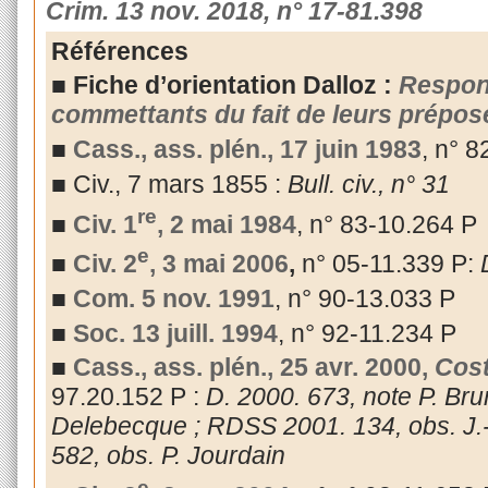
Crim. 13 nov. 2018, n° 17-81.398
Références
■
Fiche d’orientation Dalloz :
Respons
commettants du fait de leurs prépos
■
Cass., ass. plén., 17 juin 1983
, n° 
■ Civ., 7 mars 1855 :
Bull. civ., n° 31
re
■
Civ. 1
, 2 mai 1984
, n° 83-10.264 P
e
■
Civ. 2
, 3 mai 2006
,
n° 05-11.339 P:
■
Com. 5 nov. 1991
, n° 90-13.033 P
■
Soc. 13 juill.
1994
, n° 92-11.234 P
■
Cass., ass. plén., 25 avr. 2000,
Cos
97.20.152 P :
D. 2000. 673, note P. Brun
Delebecque ; RDSS 2001. 134, obs. J.-M
582, obs. P. Jourdain
e