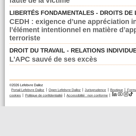
faute de la victime
LIBERTÉS FONDAMENTALES - DROITS DE
CEDH : exigence d’une appréciation in
l’élément intentionnel en matière d’a
terroriste
DROIT DU TRAVAIL - RELATIONS INDIVIDU
L’APC sauvé de ses excès
©2026 Lefebvre Dalloz
Portail Lefebvre Dalloz
Open Lefebvre Dalloz
Jurisprudence
Boutique
Forma
cookies
Politique de confidentialité
Accessibilité : non conforme