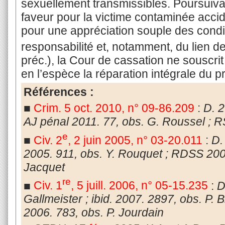
sexuellement transmissibles. Poursuiva
faveur pour la victime contaminée accid
pour une appréciation souple des cond
responsabilité et, notamment, du lien de
préc.), la Cour de cassation ne souscrit
en l’espèce la réparation intégrale du pr
Références :
■
Crim. 5 oct. 2010, n° 09-86.209
:
D. 
AJ pénal 2011. 77, obs. G. Roussel ; R
e
■
Civ. 2
, 2 juin 2005, n° 03-20.011
:
D.
2005. 911, obs. Y. Rouquet ; RDSS 200
Jacquet
re
■
Civ. 1
, 5 juill. 2006, n° 05-15.235
:
D
Gallmeister ; ibid. 2007. 2897, obs. P. B
2006. 783, obs. P. Jourdain