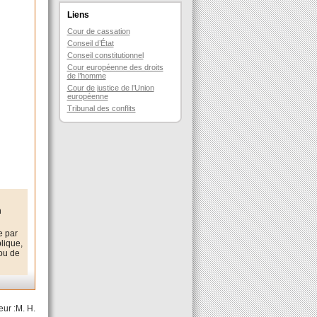
Liens
Cour de cassation
Conseil d’État
Conseil constitutionnel
Cour européenne des droits
de l’homme
Cour de justice de l’Union
européenne
Tribunal des conflits
n
e par
blique,
 ou de
eur :M. H.