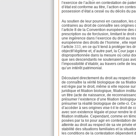
l’exercice de l’action en contestation de patern
d’état est conforme au titre, l’action en conte
possession d’état a cessé ou du décès du paren
Au soutien de leur pourvoi en cassation, les 
contraires au droit de connaître ses origines 
l’article 8 de la Convention européenne des 
prescription ou de forclusion, limitant le droit
une ingérence dans l’exercice du droit au resp
européenne des droits de l’homme , elle rejet
l’article
333
, en ce qu’il tend à protéger les dr
objectif légitime et, d’autre part, la Cour juge
disproportionnée dans la mesure où celui dont 
que ses descendants ne soutenaient pas avoir 
l’impossibilité d’établir, au travers celle de
qu’un intérêt patrimonial.
Découlant directement du droit au respect de l
de connaître la vérité biologique de sa filiation
est régie par le droit, même si elle repose su
juridique et filiation biologique, filiation instit
un titre (acte de naissance, de reconnaissance
présumer l’existence d’une filiation biologique. 
présumer la réalité biologique de celle-ci. Ce
d’accéder à ses origines vise-t-il le droit de c
avec son existence légale et pour rendre le droi
filiation instituée. Cependant, comme en témo
posées par la loi pour agir en contestation de 
atteinte au droit au respect de sa vie privée e
stabilité des situations familiales et la situati
les conditions de la contestation dépendent d