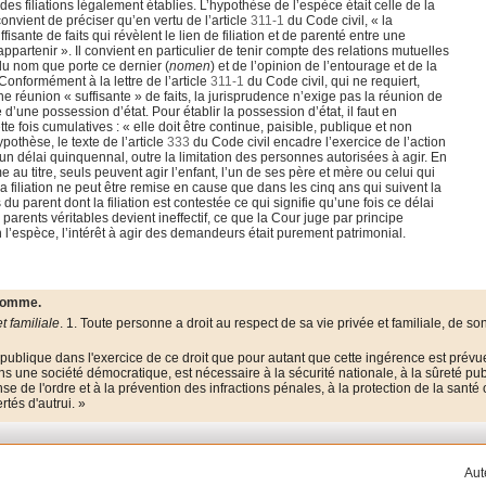
es filiations légalement établies. L’hypothèse de l’espèce était celle de la
 convient de préciser qu’en vertu de l’article
311-1
du Code civil, « la
fisante de faits qui révèlent le lien de filiation et de parenté entre une
 appartenir ». Il convient en particulier de tenir compte des relations mutuelles
 du nom que porte ce dernier (
nomen
) et de l’opinion de l’entourage et de la
 Conformément à la lettre de l’article
311-1
du Code civil, qui ne requiert,
e réunion « suffisante » de faits, la jurisprudence n’exige pas la réunion de
d’une possession d’état. Pour établir la possession d’état, il faut en
te fois cumulatives : « elle doit être continue, paisible, publique et non
ypothèse, le texte de l’article
333
du Code civil encadre l’exercice de l’action
 d’un délai quinquennal, outre la limitation des personnes autorisées à agir. En
e au titre, seuls peuvent agir l’enfant, l’un de ses père et mère ou celui qui
 la filiation ne peut être remise en cause que dans les cinq ans qui suivent la
u parent dont la filiation est contestée ce qui signifie qu’une fois ce délai
parents véritables devient ineffectif, ce que la Cour juge par principe
’en l’espèce, l’intérêt à agir des demandeurs était purement patrimonial.
’homme.
t familiale
. 1. Toute personne a droit au respect de sa vie privée et familiale, de so
é publique dans l'exercice de ce droit que pour autant que cette ingérence est prévu
ans une société démocratique, est nécessaire à la sécurité nationale, à la sûreté pu
e de l'ordre et à la prévention des infractions pénales, à la protection de la santé
rtés d'autrui. »
Aut