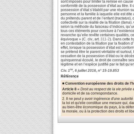
sont imposés pour limiter la remise en cause d
conformité de la possession d’état au titre. Il
possession d’état s’établit par une réunion suf
personne et la famille à laquelle elle est dite
du prétendu parent et de l’enfant (
tractatus
),
collectivité sur la réalité de la filiation (
fama
).
selon la méthode du faisceau d’indices, qu’un
tous ces éléments pour conclure à l’existence 
revanche qu’elle revête certaines qualités, cet
équivoque » (C. civ., art.
311-2
). Dans cette h
en contestation de la filiation par la fixation
effet, lorsque la possession d’état est conform
se prétend être le parent véritable et surtout,
cessation de la possession d’état ou le décès d
quinquennal écoulé, le droit de connaître ses 
légitime et en l’espèce justifié par le fait qu
re
Civ. 1
, 6 juillet 2016, n° 15-19.853
Référence
■ Convention européenne des droits de l
Article 8
«
Droit au respect de la vie privée e
domicile et de sa correspondance.
2. Il ne peut y avoir ingérence d'une autorit
la loi et qu'elle constitue une mesure qui, d
au bien-être économique du pays, à la défens
la morale, ou à la protection des droits et libe