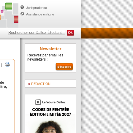
Jurisprudence
Assistance en ligne
Newsletter
Recevez par email les
newsletters :
 ]
 de
RÉDACTION
itre,