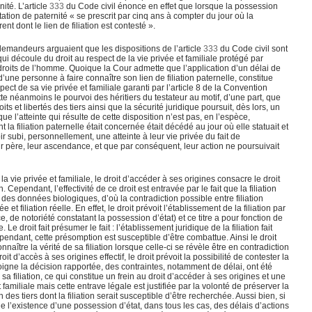
ité. L’article
333
du Code civil énonce en effet que lorsque la possession
station de paternité « se prescrit par cinq ans à compter du jour où la
t dont le lien de filiation est contesté ».
demandeurs arguaient que les dispositions de l’article
333
du Code civil sont
qui découle du droit au respect de la vie privée et familiale protégé par
droits de l’homme. Quoique la Cour admette que l’application d’un délai de
 d’une personne à faire connaître son lien de filiation paternelle, constitue
ect de sa vie privée et familiale garanti par l’article 8 de la Convention
te néanmoins le pourvoi des héritiers du testateur au motif, d’une part, que
oits et libertés des tiers ainsi que la sécurité juridique poursuit, dès lors, un
 que l’atteinte qui résulte de cette disposition n’est pas, en l’espèce,
la filiation paternelle était concernée était décédé au jour où elle statuait et
subi, personnellement, une atteinte à leur vie privée du fait de
 leur père, leur ascendance, et que par conséquent, leur action ne poursuivait
a vie privée et familiale, le droit d’accéder à ses origines consacre le droit
. Cependant, l’effectivité de ce droit est entravée par le fait que la filiation
r des données biologiques, d’où la contradiction possible entre filiation
uée et filiation réelle. En effet, le droit prévoit l’établissement de la filiation par
, de notoriété constatant la possession d’état) et ce titre a pour fonction de
Le droit fait présumer le fait : l’établissement juridique de la filiation fait
pendant, cette présomption est susceptible d’être combattue. Ainsi le droit
onnaître la vérité de sa filiation lorsque celle-ci se révèle être en contradiction
t d’accès à ses origines effectif, le droit prévoit la possibilité de contester la
igne la décision rapportée, des contraintes, notamment de délai, ont été
sa filiation, ce qui constitue un frein au droit d’accéder à ses origines et une
t familiale mais cette entrave légale est justifiée par la volonté de préserver la
on des tiers dont la filiation serait susceptible d’être recherchée. Aussi bien, si
e l’existence d’une possession d’état, dans tous les cas, des délais d’actions