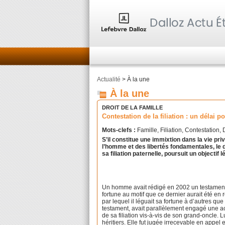
Actualité
> À la une
À la une
DROIT DE LA FAMILLE
Contestation de la filiation : un délai p
Mots-clefs :
Famille, Filiation, Contestation, 
S’il constitue une immixtion dans la vie pri
l’homme et des libertés fondamentales, le d
sa filiation paternelle, poursuit un objectif l
Un homme avait rédigé en 2002 un testament ol
fortune au motif que ce dernier aurait été en 
par lequel il léguait sa fortune à d’autres que
testament, avait parallèlement engagé une ac
de sa filiation vis-à-vis de son grand-oncle. 
héritiers. Elle fut jugée irrecevable en appe