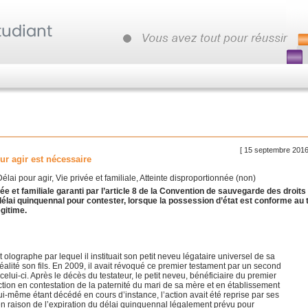
[ 15 septembre 2016
our agir est nécessaire
Délai pour agir, Vie privée et familiale, Atteinte disproportionnée (non)
vée et familiale garanti par l’article 8 de la Convention de sauvegarde des droits
élai quinquennal pour contester, lorsque la possession d’état est conforme au t
égitime.
ographe par lequel il instituait son petit neveu légataire universel de sa
réalité son fils. En 2009, il avait révoqué ce premier testament par un second
 celui-ci. Après le décès du testateur, le petit neveu, bénéficiaire du premier
tion en contestation de la paternité du mari de sa mère et en établissement
Lui-même étant décédé en cours d’instance, l’action avait été reprise par ses
l en raison de l’expiration du délai quinquennal légalement prévu pour