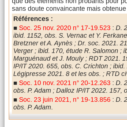
que des éléments non probants pour po
sans doute convaincante mais obtenue se
Références :
■
Soc. 25 nov. 2020 n° 17-19.523
:
D. 
ibid. 1152, obs. S. Vernac et Y. Ferkane 
Bretzner et A. Aynès ; Dr. soc. 2021. 2
Verger ; ibid. 170, étude R. Salomon ; ib
Marguénaud et J. Mouly ; RDT 2021. 19
IP/IT 2020. 655, obs. C. Crichton ; ibid
Légipresse 2021. 8 et les obs. ; RTD ci
■
Soc. 10 nov. 2021 n° 20-12.263
:
D. 
obs. P. Adam ; Dalloz IP/IT 2022. 157, o
■
Soc. 23 juin 2021, n° 19-13.856
:
D. 
obs. P. Adam
.