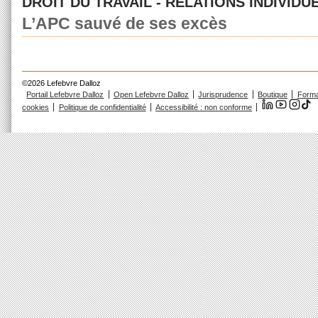
DROIT DU TRAVAIL - RELATIONS INDIVIDU
L’APC sauvé de ses excès
©2026 Lefebvre Dalloz
Portail Lefebvre Dalloz
Open Lefebvre Dalloz
Jurisprudence
Boutique
Forma
cookies
Politique de confidentialité
Accessibilité : non conforme