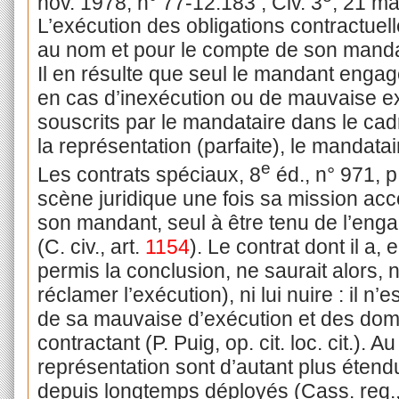
nov. 1978, n° 77-12.183
; Civ. 3
, 21 ma
L’exécution des obligations contractue
au nom et pour le compte de son manda
Il en résulte que seul le mandant engag
en cas d’inexécution ou de mauvaise 
souscrits par le mandataire dans le cadr
la représentation (parfaite), le mandatai
e
Les contrats spéciaux, 8
éd., n° 971, p.
scène juridique une fois sa mission acco
son mandant, seul à être tenu de l’enga
(C. civ., art.
1154
). Le contrat dont il a, 
permis la conclusion, ne saurait alors, ni 
réclamer l’exécution), ni lui nuire : il 
de sa mauvaise d’exécution et des domm
contractant (P. Puig, op. cit. loc. cit.). A
représentation sont d’autant plus étend
depuis longtemps déployés (Cass. req., 