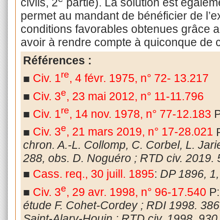
civils, 2
partie). La solution est égalem
permet au mandant de bénéficier de l’e
conditions favorables obtenues grâce 
avoir à rendre compte à quiconque de c
Références :
re
■
Civ. 1
, 4 févr. 1975, n° 72- 13.217
e
■
Civ. 3
, 23 mai 2012, n° 11-11.796
re
■
Civ. 1
, 14 nov. 1978, n° 77-12.183
e
■
Civ. 3
, 21 mars 2019, n° 17-28.021
chron. A.-L. Collomp, C. Corbel, L. Jari
288, obs. D. Noguéro ; RTD civ. 2019. 
■
Cass. req., 30 juill. 1895
:
DP 1896, 1,
e
■
Civ. 3
, 29 avr. 1998, n° 96-17.540
P
étude F. Cohet-Cordey ; RDI 1998. 386, 
Saint-Alary-Houin ; RTD civ. 1998. 930, 