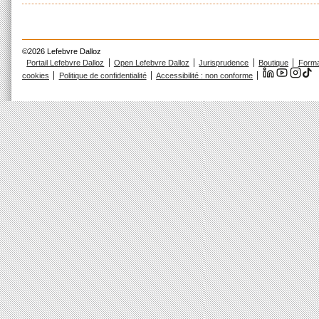
©2026 Lefebvre Dalloz
Portail Lefebvre Dalloz
Open Lefebvre Dalloz
Jurisprudence
Boutique
Forma
cookies
Politique de confidentialité
Accessibilité : non conforme