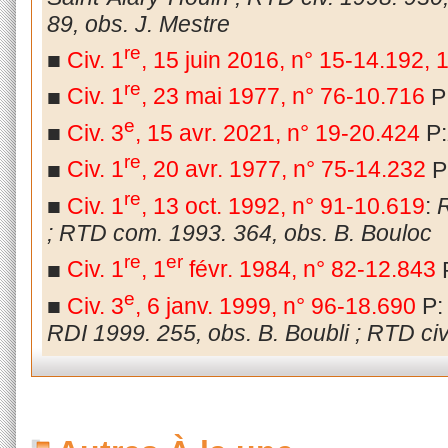
89, obs. J. Mestre
re
■
Civ. 1
, 15 juin 2016, n° 15-14.192,
re
■
Civ. 1
, 23 mai 1977, n° 76-10.716
P
e
■
Civ. 3
, 15 avr. 2021, n° 19-20.424
P:
re
■
Civ. 1
, 20 avr. 1977, n° 75-14.232
P
re
■
Civ. 1
, 13 oct. 1992, n° 91-10.619
:
R
; RTD com. 1993. 364, obs. B. Bouloc
re
er
■
Civ. 1
, 1
févr. 1984, n° 82-12.843
e
■
Civ. 3
, 6 janv. 1999, n° 96-18.690
P
RDI 1999. 255, obs. B. Boubli ; RTD civ