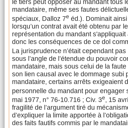
le tiers peut opposer au mandant tous le
mandataire, même ses fautes délictuell
e
spéciaux, Dalloz 7
éd.). Dominait ainsi
lorsqu’un contrat avait été obtenu par l
représentation du mandant s'appliquait 
donc les conséquences de ce dol comme
La jurisprudence n’était cependant pa
sous l’angle de l’étendue du pouvoir c
mandataire, mais sous celui de la faut
son lien causal avec le dommage subi pa
mandataire, certains arrêts exigeaient 
personnelle du mandant pour engager sa
e
mai 1977, n° 76-10.716 ; Civ. 3
, 15 avr
fragilité de l’argument tiré du mécanis
d’expliquer la limite apportée à l’oblig
des faits fautifs commis par le mandatai