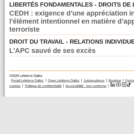
LIBERTÉS FONDAMENTALES - DROITS DE
CEDH : exigence d’une appréciation in
l’élément intentionnel en matière d’a
terroriste
DROIT DU TRAVAIL - RELATIONS INDIVIDU
L’APC sauvé de ses excès
©2026 Lefebvre Dalloz
Portail Lefebvre Dalloz
Open Lefebvre Dalloz
Jurisprudence
Boutique
Forma
cookies
Politique de confidentialité
Accessibilité : non conforme