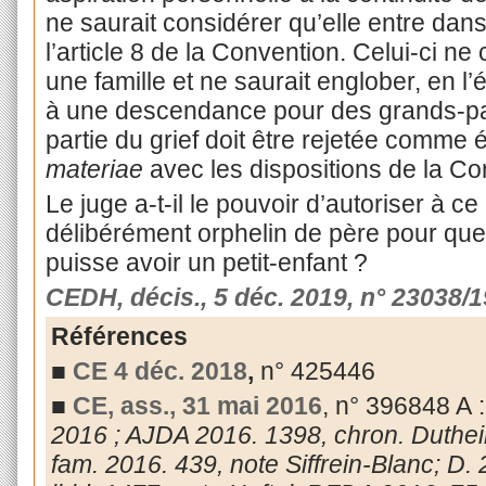
ne saurait considérer qu’elle entre dan
l’article 8 de la Convention. Celui-ci n
une famille et ne saurait englober, en l’é
à une descendance pour des grands-pa
partie du grief doit être rejetée comme 
materiae
avec les dispositions de la Co
Le juge a-t-il le pouvoir d’autoriser à c
délibérément orphelin de père pour que
puisse avoir un petit-enfant ?
CEDH, décis., 5 déc. 2019, n° 23038/1
Références
■
CE 4 déc. 2018
,
n° 425446
■
CE, ass., 31 mai 2016
, n° 396848 A 
2016 ; AJDA 2016. 1398, chron. Dutheill
fam. 2016. 439, note Siffrein-Blanc; D.