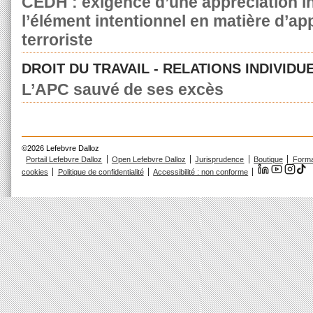
CEDH : exigence d’une appréciation in
l’élément intentionnel en matière d’a
terroriste
DROIT DU TRAVAIL - RELATIONS INDIVIDU
L’APC sauvé de ses excès
©2026 Lefebvre Dalloz
Portail Lefebvre Dalloz
Open Lefebvre Dalloz
Jurisprudence
Boutique
Forma
cookies
Politique de confidentialité
Accessibilité : non conforme