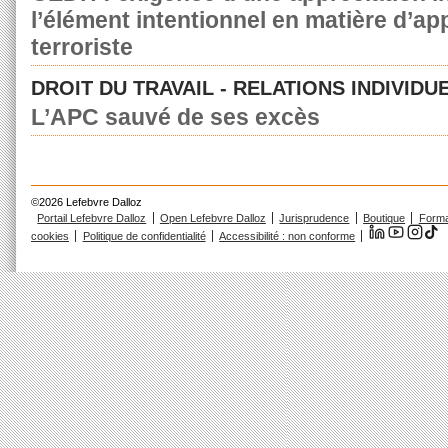
l’élément intentionnel en matière d’a
terroriste
DROIT DU TRAVAIL - RELATIONS INDIVIDU
L’APC sauvé de ses excès
©2026 Lefebvre Dalloz
Portail Lefebvre Dalloz
Open Lefebvre Dalloz
Jurisprudence
Boutique
Forma
cookies
Politique de confidentialité
Accessibilité : non conforme