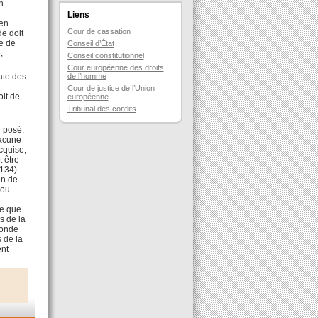
n
Liens
ien
Cour de cassation
de doit
ce de
Conseil d’État
,
Conseil constitutionnel
Cour européenne des droits
de l’homme
ate des
Cour de justice de l’Union
oit de
européenne
Tribunal des conflits
i posé,
lacune
cquise,
 être
 134).
on de
 ou
n
me que
s de la
fonde
 de la
ent