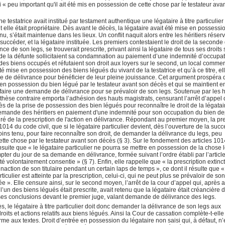
 « peu important qu'il ait été mis en possession de cette chose par le testateur ava
testatrice avait institué par testament authentique une légataire à titre particulier
 elle était propriétaire. Dès avant le décès, la légataire avait été mise en possessi
u, s’était maintenue dans les lieux. Un conflit naquit alors entre les héritiers réser
ui succéder, et la légataire instituée. Les premiers contestaient le droit de la seconde
e de son legs, se trouverait prescrite, privant ainsi la légataire de tous ses droits 
s de la défunte sollicitaient sa condamnation au paiement d’une indemnité d’occupat
es biens occupés et réfutaient son droit aux loyers sur le second, un local commer
été mise en possession des biens légués du vivant de la testatrice et qu’à ce titre, el
e de délivrance pour bénéficier de leur pleine jouissance. Cet argument prospéra 
s en possession du bien légué par le testateur avant son décès et qui se maintient e
faire une demande de délivrance pour se prévaloir de son legs. Soutenue par les hé
 thèse contraire emporta l’adhésion des hauts magistrats, censurant l’arrêt d’appel 
écès de la prise de possession des bien légués pour reconnaître le droit de la légatai
a demande des héritiers en paiement d'une indemnité pour son occupation du bien de
ré de la prescription de l'action en délivrance. Répondant au premier moyen, la p
1014 du code civil, que si le légataire particulier devient, dès l’ouverture de la succ
oins tenu, pour faire reconnaître son droit, de demander la délivrance du legs, peu
ette chose par le testateur avant son décès (§ 3). Sur le fondement des articles 101
ensuite que « le légataire particulier ne pourra se mettre en possession de la chose 
ompter du jour de sa demande en délivrance, formée suivant l’ordre établi par l’articl
té volontairement consentie » (§ 7). Enfin, elle rappelle que « la prescription extinct
inaction de son titulaire pendant un certain laps de temps », ce dont il résulte que «
iculier est atteinte par la prescription, celui-ci, qui ne peut plus se prévaloir de son
e ». Elle censure ainsi, sur le second moyen, l’arrêt de la cour d’appel qui, après av
l’un des biens légués était prescrite, avait retenu que la légataire était créancière 
 ses conclusions devant le premier juge, valant demande de délivrance des legs.
le légataire à titre particulier doit donc demander la délivrance de son legs aux
 droits et actions relatifs aux biens légués. Ainsi la Cour de cassation complète-t-elle
e aux textes. Droit d’entrée en possession du légataire non saisi qui, à défaut, n’