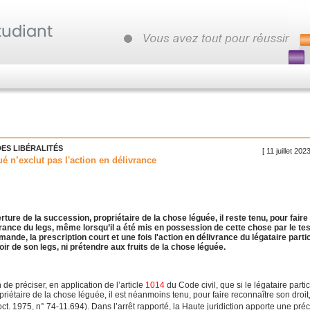
DES LIBÉRALITÉS
[ 11 juillet 202
é n’exclut pas l'action en délivrance
verture de la succession, propriétaire de la chose léguée, il reste tenu, pour faire
rance du legs, même lorsqu’il a été mis en possession de cette chose par le te
mande, la prescription court et une fois l'action en délivrance du légataire partic
oir de son legs, ni prétendre aux fruits de la chose léguée.
de préciser, en application de l’article
1014
du Code civil, que si le légataire partic
priétaire de la chose léguée, il est néanmoins tenu, pour faire reconnaître son droit
oct. 1975, n° 74-11.694). Dans l’arrêt rapporté, la Haute juridiction apporte une pré