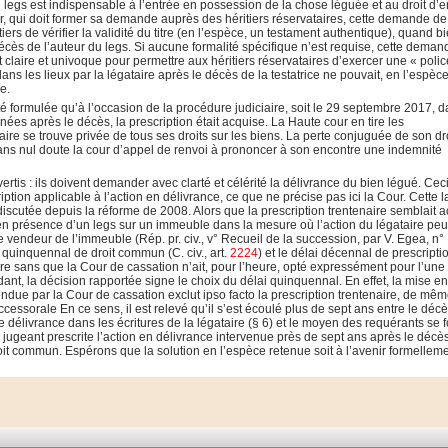
du legs est indispensable à l’entrée en possession de la chose léguée et au droit d’e
ulier, qui doit former sa demande auprès des héritiers réservataires, cette demande de
iers de vérifier la validité du titre (en l’espèce, un testament authentique), quand b
décès de l’auteur du legs. Si aucune formalité spécifique n’est requise, cette deman
 claire et univoque pour permettre aux héritiers réservataires d’exercer une « poli
ans les lieux par la légataire après le décès de la testatrice ne pouvait, en l’espèce
e.
 formulée qu’à l’occasion de la procédure judiciaire, soit le 29 septembre 2017, d
nées après le décès, la prescription était acquise. La Haute cour en tire les
ire se trouve privée de tous ses droits sur les biens. La perte conjuguée de son dr
 sans nul doute la cour d’appel de renvoi à prononcer à son encontre une indemnité
vertis : ils doivent demander avec clarté et célérité la délivrance du bien légué. Cec
ription applicable à l’action en délivrance, ce que ne précise pas ici la Cour. Cette 
 discutée depuis la réforme de 2008. Alors que la prescription trentenaire semblait a
en présence d’un legs sur un immeuble dans la mesure où l’action du légataire peut
e vendeur de l’immeuble (Rép. pr. civ., v° Recueil de la succession, par V. Egea, n°
ai quinquennal de droit commun (C. civ., art.
2224
) et le délai décennal de prescripti
e sans que la Cour de cassation n’ait, pour l’heure, opté expressément pour l’une
ant, la décision rapportée signe le choix du délai quinquennal. En effet, la mise e
 rendue par la Cour de cassation exclut ipso facto la prescription trentenaire, de mê
ccessorale En ce sens, il est relevé qu’il s’est écoulé plus de sept ans entre le décè
de délivrance dans les écritures de la légataire (§ 6) et le moyen des requérants se 
 jugeant prescrite l’action en délivrance intervenue près de sept ans après le décès
roit commun. Espérons que la solution en l’espèce retenue soit à l’avenir formellem
…