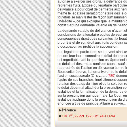
autorisé à exercer ses droits, la délivrance 
retirer les fruits. Exigée du légataire partic
délivrance a pour objet de permettre aux hérit
même le légataire serait propriétaire dès le 
toutefois se manifester de façon suffisamment
l’hérédité », ce qui explique que le maintien d
constituer une demande valable en délivranc
La demande valable de délivrance n’ayant été
conclusions de la légataire et plus de sept an
conséquences drastiques suivantes : la légata
propriété et de son droit aux fruits conduira
d’occupation au profit de la succession.
Les légataires particuliers se trouvent ainsi a
encore leur faut-il connaître le délai de presc
est regrettable tant la question est âprement
ce délai est désormais remis en cause, sauf 
rapprochée de l’action en délivrance contre l
Sous cette réserve, l’alternative entre le dél
l’action successorale (C. civ., art.
780
) demeur
l’autre de ses branches. Implicitement cepend
relation des dates du litige et de la solution
le délai décennal attaché à la prescription su
testatrice et la formalisation de la demande 
sur la prescription quinquennale. La Cour, en
testatrice applique donc la prescription du d
énoncée à titre de principe. Affaire à suivre
Référence
re
■
Civ. 1
, 22 oct. 1975, n° 74-11.694