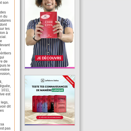
nt son
 des
on du
vataires
 dont
sur les
ion à
cial.
le
devant
n
ritiers
qui
re de
puis le
remière
ession,
4,
léguée,
e 1011,
ive est
 legs,
oir dit
des
 sa
est pas