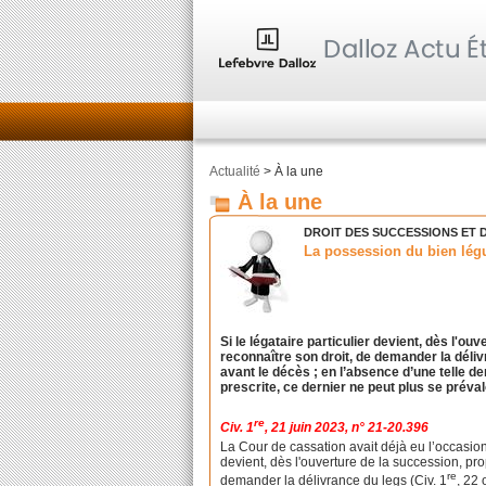
Actualité
> À la une
À la une
DROIT DES SUCCESSIONS ET 
La possession du bien légu
Si le légataire particulier devient, dès l'ou
reconnaître son droit, de demander la déliv
avant le décès ; en l’absence d’une telle de
prescrite, ce dernier ne peut plus se préval
re
Civ. 1
, 21 juin 2023, n° 21-20.396
La Cour de cassation avait déjà eu l’occasion 
devient, dès l'ouverture de la succession, pro
re
demander la délivrance du legs (Civ. 1
, 22 