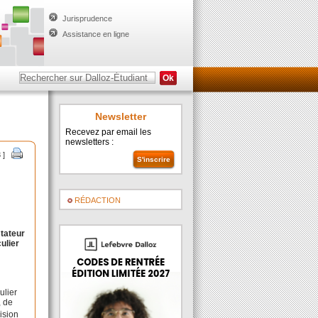
Jurisprudence
Assistance en ligne
Newsletter
Recevez par email les
newsletters :
3 ]
RÉDACTION
stateur
ulier
ulier
, de
cision