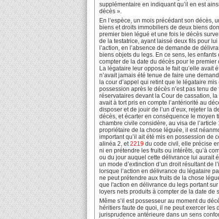
supplémentaire en indiquant qu’il en est ainsi
décès ».
En l’espèce, un mois précédant son décès, une 
biens et droits immobiliers de deux biens dont
premier bien légué et une fois le décès surven
de la testatrice, ayant laissé deux fils pour l
l’action, en l’absence de demande de délivranc
biens objets du legs. En ce sens, les enfant
compter de la date du décès pour le premier d
La légataire leur opposa le fait qu’elle avait 
n’avait jamais été tenue de faire une demand
la cour d’appel qui retint que le légataire mi
possession après le décès n’est pas tenu de 
réservataires devant la Cour de cassation, la
avait à tort pris en compte l’antériorité au d
disposer et de jouir de l’un d’eux, rejeter l
décès, et écarter en conséquence le moyen ti
chambre civile considère, au visa de l’article 
propriétaire de la chose léguée, il est néanm
important qu’il ait été mis en possession de c
alinéa 2, et
2219
du code civil, elle précise 
ni en prétendre les fruits ou intérêts, qu’à c
ou du jour auquel cette délivrance lui aurait é
un mode d’extinction d’un droit résultant de l’
lorsque l’action en délivrance du légataire part
ne peut prétendre aux fruits de la chose légué
que l'action en délivrance du legs portant sur 
loyers nets produits à compter de la date de
Même s’il est possesseur au moment du décès, 
héritiers faute de quoi, il ne peut exercer les
jurisprudence antérieure dans un sens conform