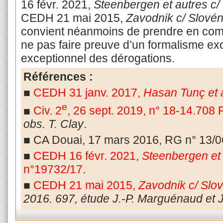
16 févr. 2021,
Steenbergen et autres c/
CEDH 21 mai 2015,
Zavodnik c/ Slovén
convient néanmoins de prendre en compt
ne pas faire preuve d’un formalisme exce
exceptionnel des dérogations.
Références :
■
CEDH 31 janv. 2017,
Hasan Tunç et a
e
■
Civ. 2
, 26 sept. 2019, n° 18-14.708 
obs.
T. Clay
.
■ CA Douai, 17 mars 2016, RG n° 13/0
■
CEDH 16 févr. 2021,
Steenbergen et 
n°19732/17
.
■
CEDH 21 mai 2015,
Zavodnik c/ Slo
2016. 697, étude J.-P. Marguénaud et J