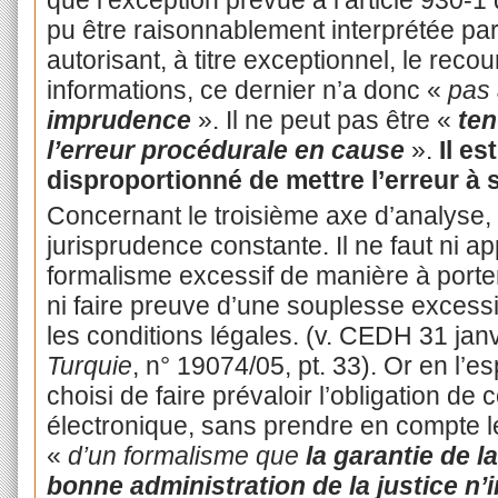
pu être raisonnablement interprétée pa
autorisant, à titre exceptionnel, le reco
informations, ce dernier n’a donc «
pas 
imprudence
». Il ne peut pas être «
ten
l’erreur procédurale en cause
».
Il e
disproportionné de mettre l’erreur à 
Concernant le troisième axe d’analyse,
jurisprudence constante. Il ne faut ni a
formalisme excessif de manière à porter a
ni faire preuve d’une souplesse excessi
les conditions légales. (v. CEDH 31 jan
Turquie
, n° 19074/05, pt. 33). Or en l’
choisi de faire prévaloir l’obligation d
électronique, sans prendre en compte les
«
d’un formalisme que
la
garantie de la
bonne administration de la justice n’