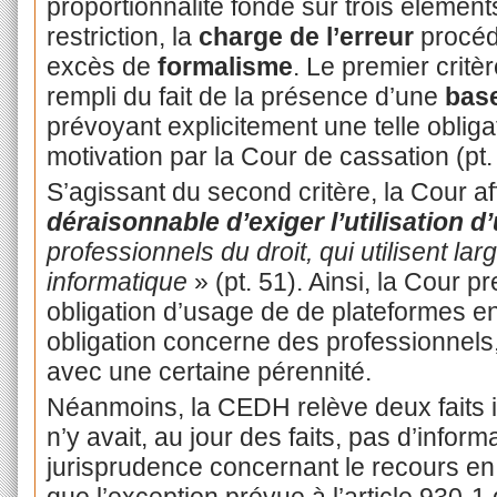
proportionnalité fondé sur trois éléments
restriction, la
charge de l’erreur
procédu
excès de
formalisme
. Le premier critère
rempli du fait de la présence d’une
base
prévoyant explicitement une telle obligati
motivation par la Cour de cassation (pt.
S’agissant du second critère, la Cour aff
déraisonnable d’exiger l’utilisation d’
professionnels du droit, qui utilisent lar
informatique
» (pt. 51). Ainsi, la Cour p
obligation d’usage de de plateformes en
obligation concerne des professionnels, 
avec une certaine pérennité.
Néanmoins, la CEDH relève deux faits i
n’y avait, au jour des faits, pas d’inform
jurisprudence concernant le recours en
que l’exception prévue à l’article 930-1