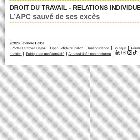
DROIT DU TRAVAIL - RELATIONS INDIVIDU
L’APC sauvé de ses excès
©2026 Lefebvre Dalloz
Portail Lefebvre Dalloz
Open Lefebvre Dalloz
Jurisprudence
Boutique
Forma
cookies
Politique de confidentialité
Accessibilité : non conforme