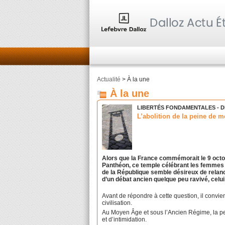
Actualité
> À la une
À la une
LIBERTÉS FONDAMENTALES - D
L’abolition de la peine de m
Alors que la France commémorait le 9 octob
Panthéon, ce temple célébrant les femmes e
de la République semble désireux de relance
d’un débat ancien quelque peu ravivé, celu
Avant de répondre à cette question, il convien
civilisation.
Au Moyen Âge et sous l’Ancien Régime, la pei
et d’intimidation.