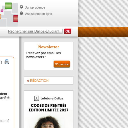
Jurisprudence
Assistance en ligne
Newsletter
Recevez par email les
newsletters :
 ]
RÉDACTION
ident
rariété
plarité