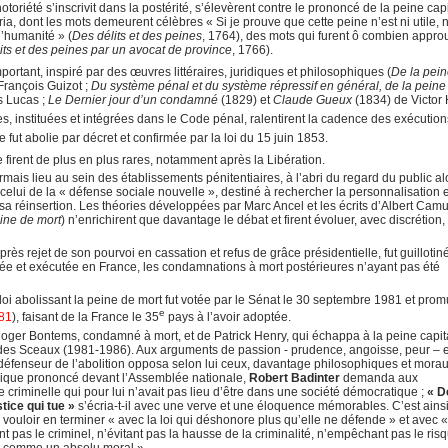
toriété s’inscrivit dans la postérité, s’élevèrent contre le prononcé de la peine capi
aria, dont les mots demeurent célèbres « Si je prouve que cette peine n’est ni utile, n
l’humanité » (
Des délits et des peines
, 1764), des mots qui furent ô combien appro
its et des peines par un avocat de province
, 1766).
ortant, inspiré par des œuvres littéraires, juridiques et philosophiques (
De la pei
François Guizot ;
Du système pénal et du système répressif en général, de la peine
s Lucas ;
Le Dernier jour d’un condamné
(1829) et
Claude Gueux
(1834)
de Victor
es, instituées et intégrées dans le Code pénal, ralentirent la cadence des exécutio
 fut abolie par décret et confirmée par la loi du 15 juin 1853.
e firent de plus en plus rares, notamment après la Libération.
mais lieu au sein des établissements pénitentiaires, à l’abri du regard du public al
ui de la « défense sociale nouvelle », destiné à rechercher la personnalisation e
 sa réinsertion. Les théories développées par Marc Ancel et les écrits d’Albert Camu
eine de mort
) n’enrichirent que davantage le débat et firent évoluer, avec discrétion,
 rejet de son pourvoi en cassation et refus de grâce présidentielle, fut guillotin
née et exécutée en France, les condamnations à mort postérieures n’ayant pas été
loi abolissant la peine de mort fut votée par le Sénat le 30 septembre 1981 et pro
e
981
), faisant de la France le 35
pays à l’avoir adoptée.
oger Bontems, condamné à mort, et de Patrick Henry, qui échappa à la peine capit
e des Sceaux (1981-1986). Aux arguments de passion - prudence, angoisse, peur – 
t défenseur de l’abolition opposa selon lui ceux, davantage philosophiques et mora
orique prononcé devant l’Assemblée nationale,
Robert Badinter
demanda aux
criminelle qui pour lui n’avait pas lieu d’être dans une société démocratique ;
« D
tice qui tue »
s’écria-t-il avec une verve et une éloquence mémorables. C’est ains
vouloir en terminer « avec la loi qui déshonore plus qu’elle ne défende » et avec 
 pas le criminel, n’évitant pas la hausse de la criminalité, n’empêchant pas le ris