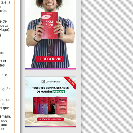
tale, à
i
uvés
ne de
 de la
 Hugo).
ns.
ors
t
s et
 les
é. Ce
mulguée
ale, en
et de
ux que
emain,
i que
« une
que