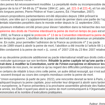
 vie comme un absolu moral ».
le des peines fut nécessairement modifiée. La perpétuité réelle ou incompressible de
o
er
gueur de la loi n
94-89 du 1
février 1994 (C. pén., art.
221-3
et
221-4
), et l’on o
rès longues peines
, Pierre Pédron et Yvan Laurens, Éd. l’Harmattan, 2007).
plusieurs propositions parlementaires ont été déposées depuis 1984 prônant le
érendum, une idée qui n’a apparemment pas cessé de germer dans une partie de l’o
attentats islamistes perpétrés dans le monde entier depuis le 11 septembre 2001.
usieurs initiatives ont été prises pour élever l’abolition dans la hiérarchie des no
péenne des droits de l’homme interdisant la peine de mort en temps de paix
est en
o
2002, la France a signé le
protocole n
13 de la Convention interdisant la peine d
en temps de guerre. L’abolition de la peine de mort est ainsi devenue un préalable
o
e. En outre, pour permettre l’adhésion de la France au protocole n
2 au pacte
ques de 1989 visant à abolir la peine de mort, l’abolition a été inscrite à l’article 66-1 
o
 être condamné à la peine de mort » (L. const. n
2007-239 du 23 févr. 2007 relativ
 au deuxième protocole additionnel au pacte international relatif aux droits civils 
 exécuter quiconque sur son territoire.
Rétablir la peine capitale tel qu’une partie 
rait donc à modifier la Constitution, sortir de l’Union europénne et dénoncer les
ossible de nos jours, ne serait-ce qu’au regard des difficultés juridiques sous-jac
e certains de rétablir à tous crins cette peine, un autre débat ressurgit, qui n’est au
le, souvent évoqué au cours des congrès mondiaux contre la peine de mort.
Union européenne (à partir de janv. 2022), une rencontre devrait se tenir à Paris, d
pliquant toujours la peine capitale, pour exhorter leur dirigeant à abolir sans tarder
on européenne, la France présentera à la prochaine assemblée générale des Natio
e année, les États n’ayant pas aboli la peine de mort communiquent à l’Organisati
rononcées et le nombre d’exécutions pratiquées.
Auteur :An