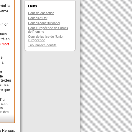
vint la
Liens
bserva
Cour de cassation
Conseil d’État
Conseil constitutionnel
pinion
Cour européenne des droits
de l’homme
rmes.
Cour de justice de l’Union
tré en
européenne
e mort
Tribunal des conflits
de
e à
et
de
 textes
entes.
tre que
’ici
 cette
ns
on des
ne Renaux