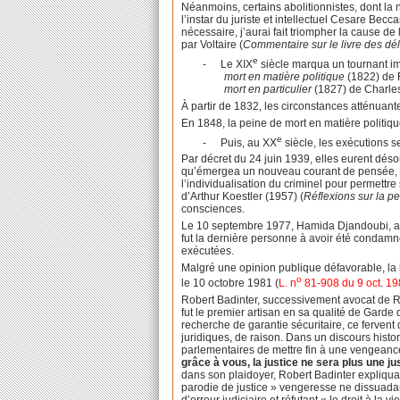
Néanmoins, certains abolitionnistes, dont la no
l’instar du juriste et intellectuel Cesare Becc
nécessaire, j’aurai fait triompher la cause de 
par Voltaire (
Commentaire sur le livre des dél
e
-
Le XIX
siècle marqua un tournant imp
mort en matière politique
(1822) de 
mort en particulier
(1827) de Charle
À partir de 1832, les circonstances atténuant
En 1848, la peine de mort en matière politique
e
-
Puis, au XX
siècle, les exécutions s
Par décret du 24 juin 1939, elles eurent désor
qu’émergea un nouveau courant de pensée, cel
l’individualisation du criminel pour permettre
d’Arthur Koestler (1957) (
Réflexions sur la p
consciences.
Le 10 septembre 1977, Hamida Djandoubi, après
fut la dernière personne à avoir été condam
exécutées.
Malgré une opinion publique défavorable, la 
o
le 10 octobre 1981 (
L. n
81-908 du 9 oct. 1
Robert Badinter, successivement avocat de R
fut le premier artisan en sa qualité de Gard
recherche de garantie sécuritaire, ce ferven
juridiques, de raison. Dans un discours hist
parlementaires de mettre fin à une vengeance 
grâce à vous, la justice ne sera plus une jus
dans son plaidoyer, Robert Badinter expliqua 
parodie de justice » vengeresse ne dissuadant