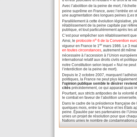
d’erreur judiciaire et réfutant « le droit à la
Avec l’abolition de la peine de mort, l’échel
peine suprême en France, avec l’entrée en vi
une augmentation des longues peines (
Les t
Parallèlement à cette évolution législative, 
rétablissement de la peine capitale par réf
publique, et tout particulièrement après les 
C’est pour empêcher son rétablissement que pl
o
Ainsi, le
protocole n
6 de la Convention euro
er
vigueur en France le 1
mars 1986. Le 3 mai 
en toutes circonstances
, autrement dit même 
nécessaire à l’accession à l’Union européenn
international relatif aux droits civils et politi
notre Constitution selon lequel « Nul ne peut
l’interdiction de la peine de mort).
Depuis le 2 octobre 2007, marquant l’adhésion
politiques, la France ne peut plus légalement
l’opinion publique semble le désirer reviend
cités
précédemment, ce qui apparait quasi imp
Pourtant, aux stricts antipodes de la volonté d
le combat en faveur de l’abolition universel
Dans le cadre de la présidence française de l’
quelques mois, entre la France et les États ap
peine. Épaulée par ses partenaires de l’Uni
unies un projet de résolution pour que chaqu
Nations unies le nombre de condamnations p