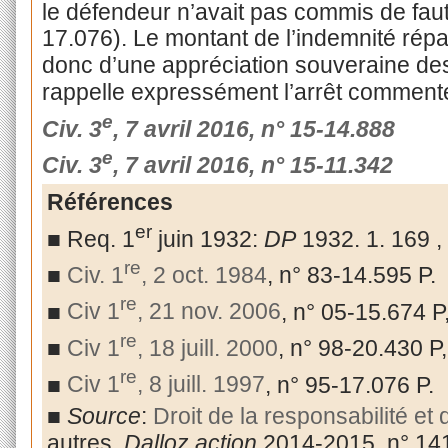
le défendeur n’avait pas commis de faut
17.076). Le montant de l’indemnité répa
donc d’une appréciation souveraine de
rappelle expressément l’arrêt comment
e
Civ. 3
, 7 avril 2016, n° 15-14.888
e
Civ. 3
, 7 avril 2016, n° 15-11.342
Références
er
■ Req. 1
juin 1932:
DP
1932. 1. 169 ,
re
■
Civ. 1
, 2 oct. 1984
, n° 83-14.595 P.
re
■
Civ 1
, 21 nov. 2006
, n° 05-15.674 P
re
■
Civ 1
, 18 juill. 2000
, n° 98-20.430 P
re
■
Civ 1
, 8 juill. 1997
, n° 95-17.076 P.
■
Source
:
Droit de la responsabilité et 
autres,
Dalloz action
2014-2015, n° 141