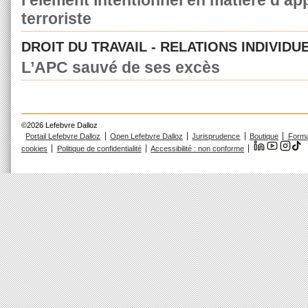
l’élément intentionnel en matière d’a
terroriste
DROIT DU TRAVAIL - RELATIONS INDIVIDU
L’APC sauvé de ses excès
©2026 Lefebvre Dalloz
Portail Lefebvre Dalloz
Open Lefebvre Dalloz
Jurisprudence
Boutique
Forma
cookies
Politique de confidentialité
Accessibilité : non conforme