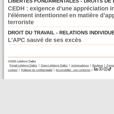
LIBERTÉS FONDAMENTALES - DROITS DE
CEDH : exigence d’une appréciation in
l’élément intentionnel en matière d’a
terroriste
DROIT DU TRAVAIL - RELATIONS INDIVIDU
L’APC sauvé de ses excès
©2026 Lefebvre Dalloz
Portail Lefebvre Dalloz
Open Lefebvre Dalloz
Jurisprudence
Boutique
Forma
cookies
Politique de confidentialité
Accessibilité : non conforme