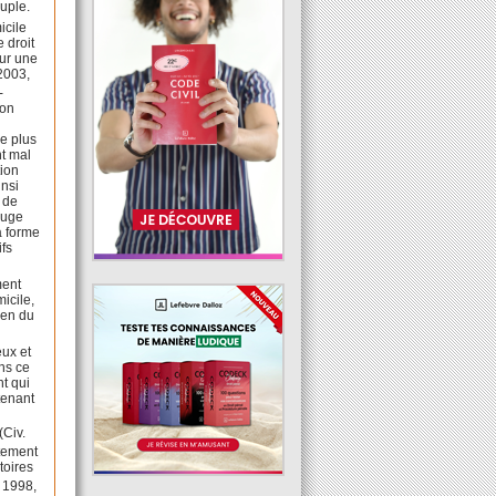
uple.
icile
 droit
our une
2003,
-
son
ne plus
nt mal
tion
insi
s de
 juge
la forme
ifs
ment
icile,
ien du
eux et
ans ce
nt qui
tenant
(Civ.
ntement
toires
. 1998,