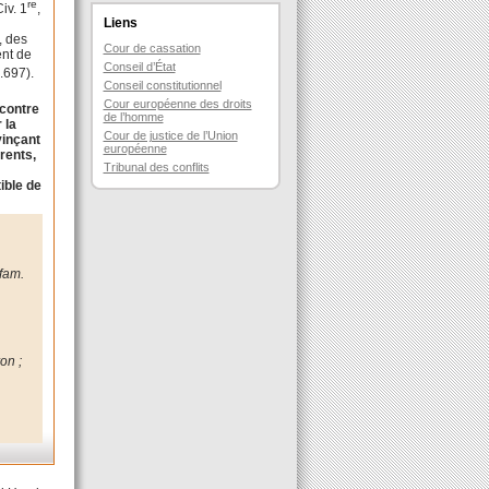
re
iv. 1
,
Liens
, des
Cour de cassation
ent de
Conseil d’État
8.697).
Conseil constitutionnel
Cour européenne des droits
ncontre
de l’homme
 la
Cour de justice de l’Union
vinçant
européenne
arents,
Tribunal des conflits
tible de
 fam.
on ;