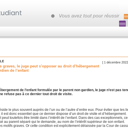
LLE
[ 1 décembre 2022
 graves, le juge peut s’opposer au droit d’hébergement
rdien de l’enfant
bergement de l’enfant formulée par le parent non gardien, le juge n’est pas ten
e refuse pas à ce dernier tout droit de visite.
éside le plus souvent auprès de l’un ou de l’autre d’entre eux. Pour éviter que les l
 il est donc essentiel que ce dernier dispose d’un droit de visite et d’hébergement.
t peut toutefois être limité dans l’intérêt de l’enfant. Dans des cas exceptionnels, ce
é au parent séparé qui le demande, au nom de l’intérêt supérieur de son enfant.
 des motifs graves. Or cette condition est explicitement délaissée par la Cour de cass