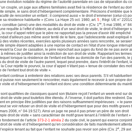
 une évolution notable du régime de l’autorité parentale en cas de séparation du co
’un couple, un juge aux affaires familiales avait fixé la résidence de l'enfant au dom
site simple, ie sans droit d’hébergement complémentaire. Précisons d’emblée que le
aculté de rencontrer un enfant : il comprend aussi « le droit d’emmener (celui-ci) p
de sa résidence habituelle » (Conv. La Haye 25 oct. 1980, art.
5
; Règl. UE n° 2201/
re
 constitue (ainsi) une des modalités du droit de visite » (Civ. 1
, 5 mai 1986, n° 84
e requête à l’effet d’obtenir, au-delà d’un seul droit de visite, le droit d’héberger 
la cour d’appel retint que le père ne rapportait pas la preuve d'avoir été empêché
ndait d'ailleurs pas même avoir tenté de le faire, que l'adolescente avait expliqué 
ù des visites récentes, exercées après plusieurs années sans rencontre, se seraie
ite simple étaient adaptées à une reprise de contact en l'état d'une longue interrup
evant la Cour de cassation, le père reprochait aux juges du fond de ne pas avoir a
 à mêmes de justifier ainsi la restriction de son droit de visite. Rappelant les terme
lequel lorsque la résidence de l'enfant est fixée au domicile de l'un des parents, le
 du droit de visite de l'autre parent, lequel peut prendre, dans l'intérêt de l'enfant, 
la Cour rejette le pourvoi, la cour d’appel n’étant pas « tenue de constater des mot
de l'enfant tout droit de visite ».
’enfant continue à entretenir des relations avec ses deux parents. S’il vit habituelle
ond puisse non seulement le rencontrer, mais également le recevoir à son propre dom
t de visite et d’hébergement de l’enfant est donc une condition déterminante du maint
 sont qualifiées de classiques quand son titulaire reçoit l’enfant un week-end sur d
oit de visite peut toutefois être étendu. À l’inverse, il doit parfois être restreint. D
ivent en principe être justifiées par des raisons suffisamment impérieuses : « le pare
peut se voir refuser un droit de visite et d’hébergement que pour des motifs graves 
 mars 2006, n° 04-19.527). Ainsi un juge ne peut-il pas priver un père de son droit
ple droit de visite « sans caractériser de motif grave tenant à l’intérêt de l’enfant » 
le fondement de l’article
373-2-1 alinéa 2
du code civil, le parent qui exerce conjoi
n droit de visite et d’hébergement qu’en considération de faits manifestement attenta
e
e l’espèce tenant au fait que l’enfant ne souhaite pas revoir son père (Civ. 2
, 29 avr