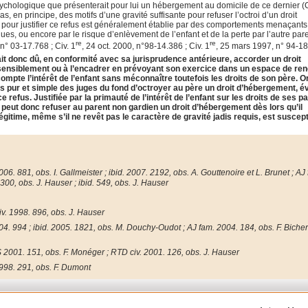
sychologique que présenterait pour lui un hébergement au domicile de ce dernier (C
, en principe, des motifs d’une gravité suffisante pour refuser l’octroi d’un droit
s pour justifier ce refus est généralement établie par des comportements menaçants
s, ou encore par le risque d’enlèvement de l’enfant et de la perte par l’autre par
re
re
n° 03-17.768 ; Civ. 1
, 24 oct. 2000, n°98-14.386 ; Civ. 1
, 25 mars 1997, n° 94-1
it donc dû, en conformité avec sa jurisprudence antérieure, accorder un droit
e sensiblement ou à l’encadrer en prévoyant son exercice dans un espace de re
n compte l’intérêt de l’enfant sans méconnaître toutefois les droits de son père. Or
efus pur et simple des juges du fond d’octroyer au père un droit d’hébergement, é
 refus. Justifiée par la primauté de l’intérêt de l’enfant sur les droits de ses p
ge peut donc refuser au parent non gardien un droit d’hébergement dès lors qu’il
 légitime, même s’il ne revêt pas le caractère de gravité jadis requis, est suscep
006. 881, obs. I. Gallmeister ; ibid. 2007. 2192, obs. A. Gouttenoire et L. Brunet ; AJ
300, obs. J. Hauser ; ibid. 549, obs. J. Hauser
v. 1998. 896, obs. J. Hauser
04. 994 ; ibid. 2005. 1821, obs. M. Douchy-Oudot ; AJ fam. 2004. 184, obs. F. Bicher
2001. 151, obs. F. Monéger ; RTD civ. 2001. 126, obs. J. Hauser
998. 291, obs. F. Dumont