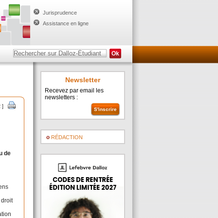
Jurisprudence
Assistance en ligne
Newsletter
Recevez par email les
newsletters :
 ]
RÉDACTION
u de
iens
 droit
ation