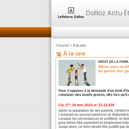
Actualité
> À la une
À la une
DROIT DE LA FAMI
Même sans motifs
du parent non ga
Pour s’opposer à la demande d’un droit d’hé
constater des motifs graves, dès lors qu'il n
re
Civ. 1
, 16 nov. 2022, n° 21-11.528
Après la séparation de ses parents, l’enfant r
l’unissant au second parent ne se distendent,
Lorsque les circonstances le justifient, ce droi
peut même être purement et simplement refus
Jusqu’alors, ce refus devait être justifié par