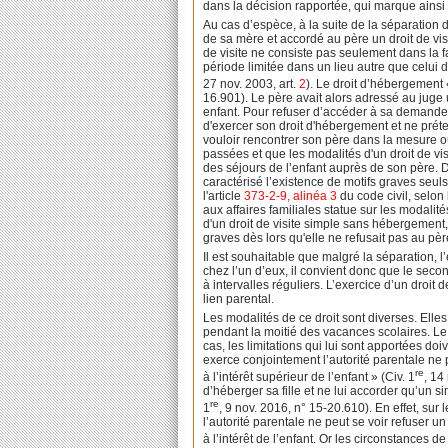
dans la décision rapportée, qui marque ainsi
Au cas d’espèce, à la suite de la séparation d
de sa mère et accordé au père un droit de vi
de visite ne consiste pas seulement dans la f
période limitée dans un lieu autre que celui 
27 nov. 2003, art.
2
). Le droit d’hébergement «
16.901). Le père avait alors adressé au juge un
enfant. Pour refuser d’accéder à sa demande, 
d'exercer son droit d'hébergement et ne préte
vouloir rencontrer son père dans la mesure o
passées et que les modalités d'un droit de vis
des séjours de l’enfant auprès de son père. D
caractérisé l’existence de motifs graves seuls
l'article
373-2-9, alinéa 3
du code civil, selon 
aux affaires familiales statue sur les modalités
d'un droit de visite simple sans hébergement, 
graves dès lors qu'elle ne refusait pas au père 
Il est souhaitable que malgré la séparation, l
chez l’un d’eux, il convient donc que le sec
à intervalles réguliers. L’exercice d’un droi
lien parental.
Les modalités de ce droit sont diverses. Elles
pendant la moitié des vacances scolaires. Le dr
cas, les limitations qui lui sont apportées do
exerce conjointement l’autorité parentale ne 
re
à l’intérêt supérieur de l’enfant » (Civ. 1
, 14
d’héberger sa fille et ne lui accorder qu’un sim
re
1
, 9 nov. 2016, n° 15-20.610). En effet, sur 
l’autorité parentale ne peut se voir refuser u
à l’intérêt de l’enfant. Or les circonstances d