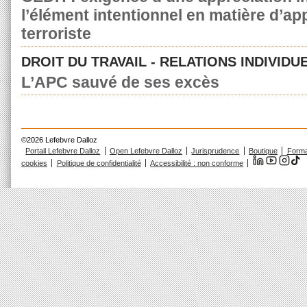
l’élément intentionnel en matière d’a
terroriste
DROIT DU TRAVAIL - RELATIONS INDIVIDU
L’APC sauvé de ses excès
©2026 Lefebvre Dalloz
Portail Lefebvre Dalloz
Open Lefebvre Dalloz
Jurisprudence
Boutique
Forma
cookies
Politique de confidentialité
Accessibilité : non conforme