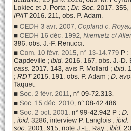
Lokiec et J. Porta ;
Dr. Soc.
2017. 355, 
IP/IT
2016. 211, obs. P. Adam.
■
CEDH 3 avr. 2007,
Copland c. Roya
■
CEDH 16 déc. 1992,
Niemietz c/ All
386, obs. J.-F. Renucci.
■
Com. 10 févr. 2015, n° 13-14.779
P :
Capdeville ;
ibid.
2016. 167, obs. J.-D. 
cass.
2017. 143, avis P. Mollard ;
ibid
. 
;
RDT
2015. 191, obs. P. Adam ;
D. avo
Taquet.
■
Soc. 2 févr. 2011
, n° 09-72.313.
■
Soc. 15 déc. 2010
, n° 08-42.486.
■
Soc. 2 oct. 2001
, n° 99-42.942 P :
D.
;
ibid.
3286, interview P. Langlois ;
ibid.
soc.
2001. 915, note J.-E. Ray ;
ibid.
20