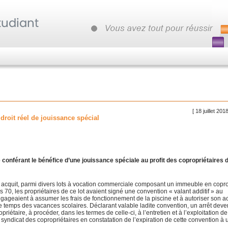
[ 18 juillet 201
droit réel de jouissance spécial
té conférant le bénéfice d’une jouissance spéciale au profit des copropriétaires 
) acquit, parmi divers lots à vocation commerciale composant un immeuble en copro
 70, les propriétaires de ce lot avaient signé une convention « valant additif » au
ngageaient à assumer les frais de fonctionnement de la piscine et à autoriser son a
le temps des vacances scolaires. Déclarant valable ladite convention, un arrêt dev
priétaire, à procéder, dans les termes de celle-ci, à l’entretien et à l’exploitation de
e syndicat des copropriétaires en constatation de l’expiration de cette convention à