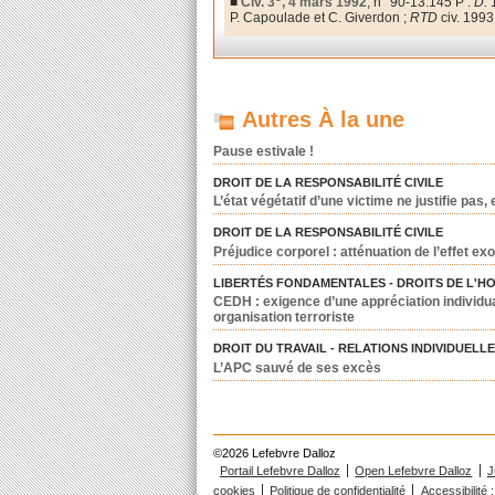
■
Civ. 3
, 4 mars 1992
, n° 90-13.145 P :
D.
P. Capoulade et C. Giverdon ;
RTD
civ. 1993.
Autres À la une
Pause estivale !
DROIT DE LA RESPONSABILITÉ CIVILE
L’état végétatif d’une victime ne justifie pas
DROIT DE LA RESPONSABILITÉ CIVILE
Préjudice corporel : atténuation de l’effet exo
LIBERTÉS FONDAMENTALES - DROITS DE L'H
CEDH : exigence d’une appréciation individua
organisation terroriste
DROIT DU TRAVAIL - RELATIONS INDIVIDUELL
L’APC sauvé de ses excès
©2026 Lefebvre Dalloz
Portail Lefebvre Dalloz
Open Lefebvre Dalloz
J
cookies
Politique de confidentialité
Accessibilité