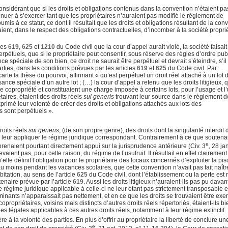
sidérant que si les droits et obligations contenus dans la convention n’étaient pa
uer à s’exercer tant que les propriétaires n’auraient pas modifié le règlement de
is à ce statut, ce dont il résultait que les droits et obligations résultant de la con
ent, dans le respect des obligations contractuelles, d’incomber à la société propri
les
619
,
625
et
1210
du Code civil que la cour d’appel aurait violé, la société faisait 
étuels, que si le propriétaire peut consentir, sous réserve des règles d’ordre publ
ce spéciale de son bien, ce droit ne saurait être perpétuel et devrait s’éteindre, s’il
rties, dans les conditions prévues par les articles
619
et
625
du Code civil. Par
arte la thèse du pourvoi, affirmant « qu’est perpétuel un droit réel attaché à un lot 
nce spéciale d’un autre lot ; (…) la cour d’appel a retenu que les droits litigieux, q
e copropriété et constituaient une charge imposée à certains lots, pour l’usage et l’u
taires, étaient des droits réels
sui generis
trouvant leur source dans le règlement d
xprimé leur volonté de créer des droits et obligations attachés aux lots des
ts sont perpétuels ».
roits réels
sui generis
, (de son propre genre), des droits dont la singularité interdit 
e leur appliquer le régime juridique correspondant. Contrairement à ce que soutenai
e
naient pourtant directement appui sur la jurisprudence antérieure (Civ. 3
, 28 ja
evaient pas, pour cette raison, du régime de l’usufruit. Il résultait en effet clairemen
le définit l’obligation pour le propriétaire des locaux concernés d’exploiter la pis
 au moins pendant les vacances scolaires, que cette convention n’avait pas fait naîtr
bitation, au sens de l’article
625
du Code civil, dont l’établissement ou la perte est 
ntenaire prévue par l’article
619
. Aussi les droits litigieux n’auraient-ils pas pu dava
le régime juridique applicable à celle-ci ne leur étant pas strictement transposable 
inants n’apparaissait pas nettement, et en ce que les droits se trouvaient être exe
copropriétaires, voisins mais distincts d’autres droits réels répertoriés, étaient-ils b
es légales applicables à ces autres droits réels, notamment à leur régime extinctif.
e à la volonté des parties. En plus d’offrir au propriétaire la liberté de conclure un
e