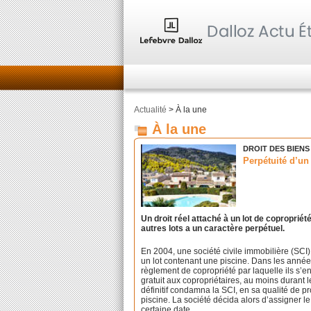
Actualité
> À la une
À la une
DROIT DES BIENS
Perpétuité d’un 
Un droit réel attaché à un lot de coproprié
autres lots a un caractère perpétuel.
En 2004, une société civile immobilière (SCI
un lot contenant une piscine. Dans les années
règlement de copropriété par laquelle ils s’e
gratuit aux copropriétaires, au moins durant 
définitif condamna la SCI, en sa qualité de pro
piscine. La société décida alors d’assigner l
certaine date.