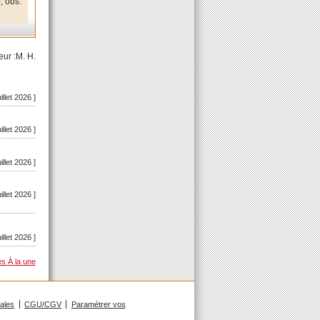
, obs.
eur :M. H.
uillet 2026 ]
uillet 2026 ]
uillet 2026 ]
uillet 2026 ]
uillet 2026 ]
és À la une
gales
CGU/CGV
Paramétrer vos