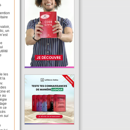
s
vention
étaire
valoir,
ic, un
 n’est
de
ui
tilité
e
de les
t la
nv.
t des
cine et
e au
régie
ntage
en ce
rcés
ien
sui
e