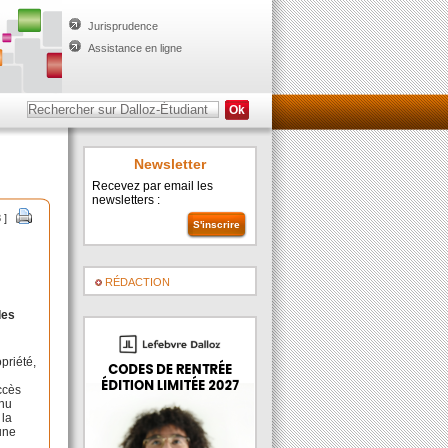
Jurisprudence
Assistance en ligne
Newsletter
Recevez par email les
newsletters :
8 ]
RÉDACTION
des
priété,
ccès
enu
 la
 une