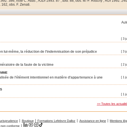
1992.
386, note C. Atias ;
AJDI
1993. 87 ;
ibid.
88, obs. M.-F. Ritschy ;
RDI
1992.
240
 162, obs. F. Zenati.
Aut
[ 3 j
, en lui-même, la réduction de l’indemnisation de son préjudice
[ 3 j
nératoire de la faute de la victime
[ 2 j
OMME
lisée de l’élément intentionnel en matière d’appartenance à une
[ 1 j
ES
[ 1 j
>> Toutes les actualit
urisprudence
Boutique
Formations Lefebvre Dalloz
Assistance en ligne
Mentions lé
 : non conforme