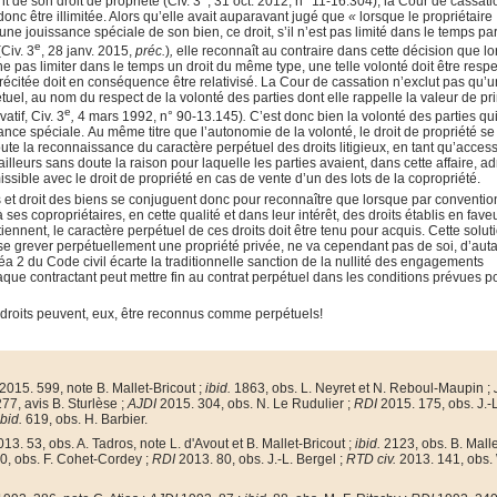
de son droit de propriété (Civ. 3
, 31 oct. 2012, n° 11-16.304), la Cour de cassati
 donc être illimitée. Alors qu’elle avait auparavant jugé que
«
lorsque le propriétaire
une jouissance spéciale de son bien, ce droit, s’il n’est pas limité dans le temps par
e
Civ. 3
, 28 janv. 2015,
préc.
)
,
elle reconnaît au contraire dans cette décision que l
ne pas limiter dans le temps un droit du même type, une telle volonté doit être resp
écitée doit en conséquence être relativisé. La Cour de cassation n’exclut pas qu’un
tuel, au nom du respect de la volonté des parties dont elle rappelle la valeur de pr
e
atif, Civ. 3
,
4 mars 1992, n° 90-13.145)
.
C’est donc bien la volonté des parties qui
sance spéciale.
Au même titre que l’autonomie de la volonté, le droit de propriété se 
doute la reconnaissance du caractère perpétuel des droits litigieux, en tant qu’acces
’ailleurs sans doute la raison pour laquelle les parties avaient, dans cette affaire, a
missible avec le droit de propriété en cas de vente d’un des lots de la copropriété.
s et droit des biens se conjuguent donc pour reconnaître que lorsque par conventio
es copropriétaires, en cette qualité et dans leur intérêt, des droits établis en faveu
artiennent, le caractère perpétuel de ces droits doit être tenu pour acquis. Cette solut
sse grever perpétuellement une propriété privée, ne va cependant pas de soi, d’aut
néa 2 du Code civil écarte la traditionnelle sanction de la nullité des engagements
ue contractant peut mettre fin au contrat perpétuel dans les conditions prévues p
ins droits peuvent, eux, être reconnus comme perpétuels!
2015. 599, note B. Mallet-Bricout ;
ibid.
1863, obs. L. Neyret et N. Reboul-Maupin ;
77, avis B. Sturlèse ;
AJDI
2015. 304, obs. N. Le Rudulier ;
RDI
2015.
175, obs. J.-
ibid.
619, obs.
H. Barbier.
13. 53, obs. A. Tadros, note L. d'Avout et B. Mallet-Bricout ;
ibid.
2123, obs. B. Malle
0, obs. F. Cohet-Cordey ;
RDI
2013.
80, obs. J.-L. Bergel ;
RTD civ.
2013. 141, obs.