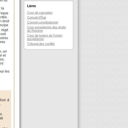
on lui
Liens
 la
Cour de cassation
orsque
ectée.
Conseil d’État
 droit
Conseil constitutionnel
incipe
Cour européenne des droits
 régit
de l’homme
voit
Cour de justice de l’Union
soires
européenne
dmis
Tribunal des conflits
n, un
r et
ion,
ant
our les
Just. &
L.
t-
 W.