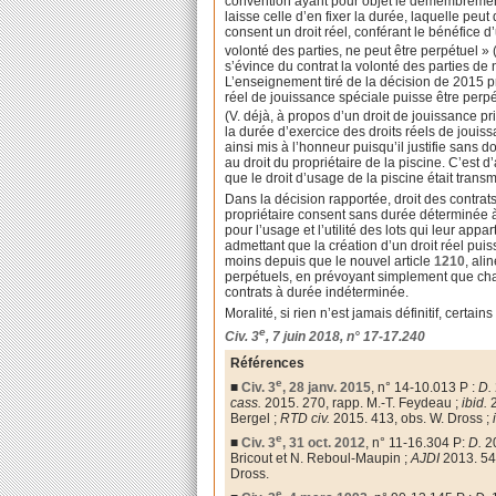
convention ayant pour objet le démembrement 
laisse celle d’en fixer la durée, laquelle peut
consent un droit réel, conférant le bénéfice d’
volonté des parties, ne peut être perpétuel »
(
s’évince du contrat la volonté des parties de 
L’enseignement tiré de la décision de 2015 pr
réel de jouissance spéciale puisse être perpé
(V. déjà, à propos d’un droit de jouissance priv
la durée d’exercice des droits réels de jouis
ainsi mis à l’honneur puisqu’il justifie sans 
au droit du propriétaire de la piscine. C’est d
que le droit d’usage de la piscine était trans
Dans la décision rapportée, droit des contrat
propriétaire consent sans durée déterminée à s
pour l’usage et l’utilité des lots qui leur app
admettant que la création d’un droit réel pui
moins depuis que le nouvel article
1210
, ali
perpétuels, en prévoyant simplement que chaq
contrats à durée indéterminée.
Moralité, si rien n’est jamais définitif, certa
e
Civ. 3
, 7 juin 2018, n° 17-17.240
Références
e
■
Civ. 3
, 28 janv. 2015
, n° 14-10.013 P :
D.
cass.
2015. 270, rapp. M.-T. Feydeau ;
ibid.
2
Bergel ;
RTD civ.
2015. 413, obs. W. Dross ;
e
■
Civ. 3
, 31 oct. 2012
, n° 11-16.304 P:
D.
20
Bricout et N. Reboul-Maupin ;
AJDI
2013. 54
Dross.
e