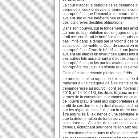
La cour d’appel la débouta de sa demande con
perpétuels, ceux-ci devaient néanmoins contin
copropriété et que l’immeuble demeurerait soum
avaient une durée indéterminée et continuerai
des lots grevés desdites obligations.
Dans son pourvoi, sur le fondement des artic
au nom de la prohibition des engagements perp
droit réel conférant le bénéfice d’une jouissan
pas limité dans le temps par la volonté des pa
substitution de motifs, la Cour de cassation éc
copropriété conférant le bénéfice d’une jouissa
avaient été établis en faveur des autres lots d
des autres lots appartenant à d’autres proprié
copropriété et que les parties avaient ainsi e
copropriétaires ; qu’il en résulte que ces droi
Cette décision présente plusieurs intérêts.
Le premier tient au rappel de l’existence de d
rattacher à une catégorie déjà existante et d
demanderesse au pourvoi, dont les moyens pre
2015, n° 14-10.013), les droits litigieux ne rel
termes de la convention, notamment en ce qu’el
de l’ouvrir gratuitement aux copropriétaires,
profit de ces derniers un droit d’usage et d’ha
par les règles de l’usufruit, pour la durée tre
être assimilés à l’existence d’une servitude, 
que la détermination de fonds servants et dom
collectivement. Ainsi les droits consentis aux 
generis
, échappant pour cette raison aux règl
Le deuxième réside dans le rôle qu’elle confèr