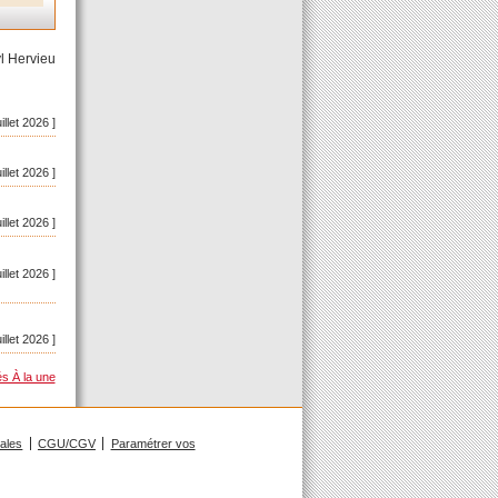
l Hervieu
uillet 2026 ]
uillet 2026 ]
uillet 2026 ]
uillet 2026 ]
uillet 2026 ]
és À la une
gales
CGU/CGV
Paramétrer vos