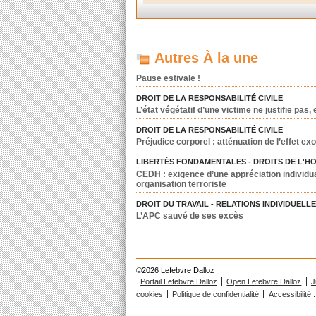
Autres À la une
Pause estivale !
DROIT DE LA RESPONSABILITÉ CIVILE
L’état végétatif d’une victime ne justifie pas
DROIT DE LA RESPONSABILITÉ CIVILE
Préjudice corporel : atténuation de l’effet exo
LIBERTÉS FONDAMENTALES - DROITS DE L'H
CEDH : exigence d’une appréciation individua
organisation terroriste
DROIT DU TRAVAIL - RELATIONS INDIVIDUELL
L’APC sauvé de ses excès
©2026 Lefebvre Dalloz
Portail Lefebvre Dalloz
Open Lefebvre Dalloz
J
cookies
Politique de confidentialité
Accessibilité