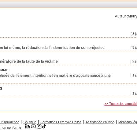
Auteur :Merry
[ 3 j
, en lui-même, la réduction de l’indemnisation de son préjudice
[ 3 j
nératoire de la faute de la victime
[ 2 j
OMME
lisée de l’élément intentionnel en matière d’appartenance à une
[ 1 j
ES
[ 1 j
>> Toutes les actualit
urisprudence
Boutique
Formations Lefebvre Dalloz
Assistance en ligne
Mentions lé
 : non conforme