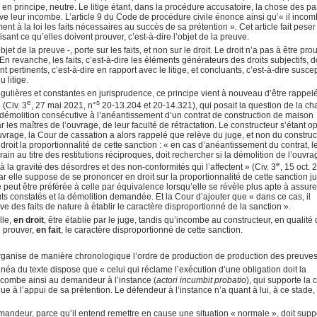
, en principe, neutre. Le litige étant, dans la procédure accusatoire, la chose des part
ve leur incombe. L’article 9 du Code de procédure civile énonce ainsi qu’« il inco
 à la loi les faits nécessaires au succès de sa prétention ». Cet article fait peser
sant ce qu’elles doivent prouver, c’est-à-dire l’objet de la preuve.
et de la preuve -, porte sur les faits, et non sur le droit. Le droit n’a pas à être pro
 En revanche, les faits, c’est-à-dire les éléments générateurs des droits subjectifs, 
nt pertinents, c’est-à-dire en rapport avec le litige, et concluants, c’est-à-dire susce
 litige.
égulières et constantes en jurisprudence, ce principe vient à nouveau d’être rappel
e
s
 (Civ. 3
, 27 mai 2021, n°
20-13.204 et 20-14.321), qui posait la question de la ch
 démolition consécutive à l’anéantissement d’un contrat de construction de maison
ar les maîtres de l’ouvrage, de leur faculté de rétractation. Le constructeur s’étant 
vrage, la Cour de cassation a alors rappelé que relève du juge, et non du construc
 droit la proportionnalité de cette sanction : « en cas d’anéantissement du contrat, l
in au titre des restitutions réciproques, doit rechercher si la démolition de l’ouvra
e
 la gravité des désordres et des non-conformités qui l’affectent » (Civ. 3
, 15 oct. 
r elle suppose de se prononcer en droit sur la proportionnalité de cette sanction j
e peut être préférée à celle par équivalence lorsqu’elle se révèle plus apte à assure
s constatés et la démolition demandée. Et la Cour d’ajouter que « dans ce cas, il
e des faits de nature à établir le caractère disproportionné de la sanction ».
lle,
en droit
, être établie par le juge, tandis qu’incombe au constructeur, en qualité
e prouver,
en fait
, le caractère disproportionné de cette sanction.
organise de manière chronologique l’ordre de production de production des preuves
linéa du texte dispose que « celui qui réclame l’exécution d’une obligation doit la
ncombe ainsi au demandeur à l’instance (
actori incumbit probatio
), qui supporte la
lègue à l’appui de sa prétention. Le défendeur à l’instance n’a quant à lui, à ce stade,
emandeur, parce qu’il entend remettre en cause une situation « normale », doit suppo