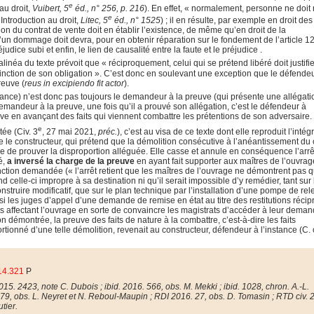
e
au droit,
Vuibert, 5
éd., n° 256, p. 216
). En effet, « normalement, personne ne doit 
e
 Introduction au droit,
Litec, 5
éd., n° 1525
) ; il en résulte, par exemple en droit des
on du contrat de vente doit en établir l’existence, de même qu’en droit de la
 d’un dommage doit devra, pour en obtenir réparation sur le fondement de l’article 1
judice subi et enfin, le lien de causalité entre la faute et le préjudice .
alinéa du texte prévoit que « réciproquement, celui qui se prétend libéré doit justifie
extinction de son obligation ». C’est donc en soulevant une exception que le défende
reuve (
reus in excipiendo fit actor
).
stance) n’est donc pas toujours le demandeur à la preuve (qui présente une allégatio
demandeur à la preuve, une fois qu’il a prouvé son allégation, c’est le défendeur à
ve en avançant des faits qui viennent combattre les prétentions de son adversaire.
e
tée (Civ. 3
, 27 mai 2021,
préc.
), c’est au visa de ce texte dont elle reproduit l’intégr
 le constructeur, qui prétend que la démolition consécutive à l’anéantissement du 
ge de prouver la disproportion alléguée. Elle casse et annule en conséquence l’arr
é,
a inversé la charge de la preuve
en ayant fait supporter aux maîtres de l’ouvrag
nction demandée (« l’arrêt retient que les maîtres de l’ouvrage ne démontrent pas q
nd celle-ci impropre à sa destination ni qu’il serait impossible d’y remédier, tant sur
onstruire modificatif, que sur le plan technique par l’installation d’une pompe de re
si les juges d’appel d’une demande de remise en état au titre des restitutions réci
ts affectant l’ouvrage en sorte de convaincre les magistrats d’accéder à leur dema
on démontrée, la preuve des faits de nature à la combattre, c’est-à-dire les faits
tionné d’une telle démolition, revenait au constructeur, défendeur à l’instance (C. ci
14.321
P
015. 2423, note C. Dubois ; ibid. 2016. 566, obs. M. Mekki ; ibid. 1028, chron. A.-L.
779, obs. L. Neyret et N. Reboul-Maupin ; RDI 2016. 27, obs. D. Tomasin ; RTD civ. 
utier.