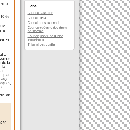
rien à
Liens
Cour de cassation
240 du
Conseil d’État
Conseil constitutionnel
r le
Cour européenne des droits
ur à
de l’homme
Cour de justice de l’Union
européenne
n). Si
Tribunal des conflits
alité
contrat
êt de
la
e la
ue le
 le plan
levage
proques,
nde
v., art.
2016.