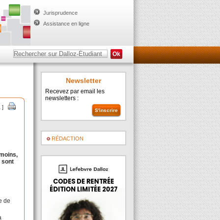
Jurisprudence
Assistance en ligne
Newsletter
Recevez par email les
newsletters :
1 ]
RÉDACTION
nmoins,
e sont
be de
a