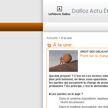
Actualité
> À la une
À la une
DROIT DES OBLIGAT
Point sur la charg
Qui doit prouver ? C’est en ces termes sim
plus précisément, en deux sous-questions : 
les parties qui assument la charge de prouve
probatoire ? En principe, c’est le demandeu
■ Les parties ou le juge ?
·
Dans le
système inquisitoire
, appliqu
réunir les preuves.
·
Dans le
système accusatoire
, qui rég