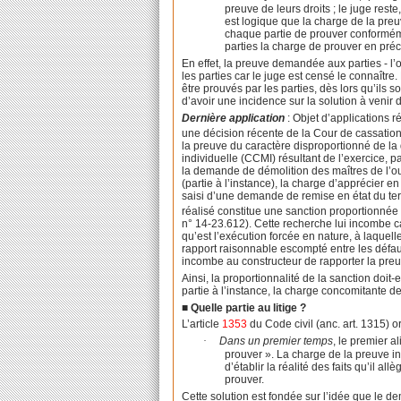
preuve de leurs droits ; le juge reste
est logique que la charge de la preu
chaque partie de prouver conformément
parties la charge de prouver en préci
En effet, la preuve demandée aux parties - l’obj
les parties car le juge est censé le connaître.
être prouvés par les parties, dès lors qu’ils so
d’avoir une incidence sur la solution à venir du
Dernière application
: Objet d’applications r
une décision récente de la Cour de cassation
la preuve du caractère disproportionné de la
individuelle (CCMI) résultant de l’exercice, p
la demande de démolition des maîtres de l’ou
(partie à l’instance), la charge d’apprécier en
saisi d’une demande de remise en état du terra
réalisé constitue une sanction proportionnée à
n° 14-23.612). Cette recherche lui incombe ca
qu’est l’exécution forcée en nature, à laquell
rapport raisonnable escompté entre les défaut
incombe au constructeur de rapporter la preuv
Ainsi, la proportionnalité de la sanction doit-e
partie à l’instance, la charge concomitante d
■ Quelle partie au litige ?
L’article
1353
du Code civil (anc. art. 1315) 
·
Dans un premier temps
, le premier a
prouver ». La charge de la preuve i
d’établir la réalité des faits qu’il al
prouver.
Cette solution est fondée sur l’idée que le d