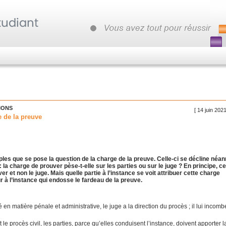
IONS
[ 14 juin 202
e de la preuve
ples que se pose la question de la charge de la preuve. Celle-ci se décline néa
la charge de prouver pèse-t-elle sur les parties ou sur le juge ? En principe, c
r et non le juge. Mais quelle partie à l’instance se voit attribuer cette charge
r à l’instance qui endosse le fardeau de la preuve.
é en matière pénale et administrative, le juge a la direction du procès ; il lui incom
it le procès civil, les parties, parce qu’elles conduisent l’instance, doivent apporter l