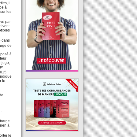
ies, il
mbe à
 sur les
uvé par
doivent
ptibles
é dans
arge de
opposé à
teur
e juge,
ge
2015,
uridique
r le
 de
 :
 charge
 rien à
rter le