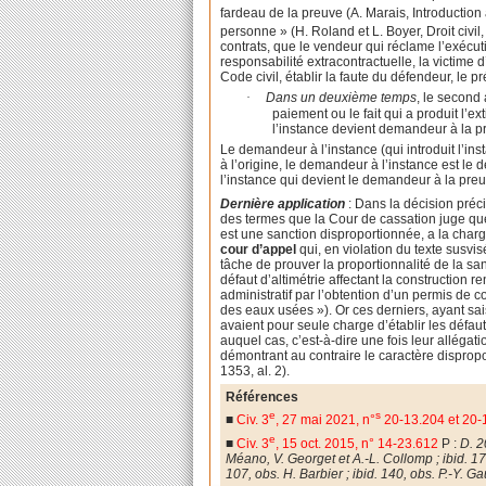
fardeau de la preuve (A. Marais, Introduction 
personne » (H. Roland et L. Boyer, Droit civil,
contrats, que le vendeur qui réclame l’exécuti
responsabilité extracontractuelle, la victime
Code civil, établir la faute du défendeur, le pré
·
Dans un deuxième temps
, le second 
paiement ou le fait qui a produit l’
l’instance devient demandeur à la p
Le demandeur à l’instance (qui introduit l’in
à l’origine, le demandeur à l’instance est le 
l’instance qui devient le demandeur à la preu
Dernière application
: Dans la décision préci
des termes que la Cour de cassation juge que
est une sanction disproportionnée, a la char
cour d’appel
qui, en violation du texte susvis
tâche de prouver la proportionnalité de la sa
défaut d’altimétrie affectant la construction re
administratif par l’obtention d’un permis de c
des eaux usées »). Or ces derniers, ayant sai
avaient pour seule charge d’établir les défau
auquel cas, c’est-à-dire une fois leur allégati
démontrant au contraire le caractère dispropor
1353, al. 2).
Références
e
s
■
Civ. 3
, 27 mai 2021, n°
20-13.204 et 20-
e
■
Civ. 3
, 15 oct. 2015, n° 14-23.612
P :
D. 2
Méano, V. Georget et A.-L. Collomp ; ibid. 1
107, obs. H. Barbier ; ibid. 140, obs. P.-Y. Ga