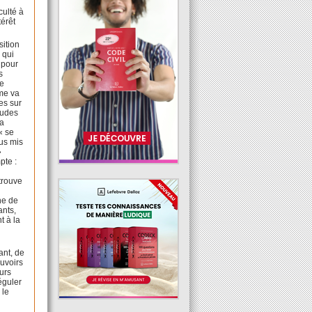
iculté à
térêt
sition
 qui
 pour
s
de
ème va
es sur
itudes
la
« se
us mis
»
pte :
trouve
he de
ants,
t à la
fant, de
ouvoirs
eurs
éguler
 le