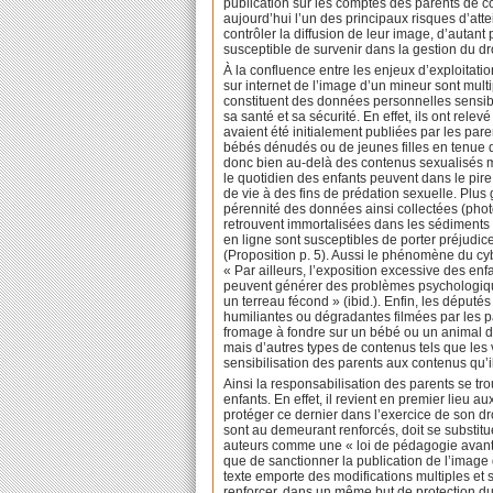
publication sur les comptes des parents de c
aujourd’hui l’un des principaux risques d’att
contrôler la diffusion de leur image, d’autan
susceptible de survenir dans la gestion du dro
À la confluence entre les enjeux d’exploitati
sur internet de l’image d’un mineur sont multi
constituent des données personnelles sensibl
sa santé et sa sécurité. En effet, ils ont r
avaient été initialement publiées par les pa
bébés dénudés ou de jeunes filles en tenue d
donc bien au‑delà des contenus sexualisés mi
le quotidien des enfants peuvent dans le pire 
de vie à des fins de prédation sexuelle. Plus 
pérennité des données ainsi collectées (phot
retrouvent immortalisées dans les sédiments
en ligne sont susceptibles de porter préjudice
(Proposition p. 5). Aussi le phénomène du cyb
« Par ailleurs, l’exposition excessive des enf
peuvent générer des problèmes psychologiqu
un terreau fécond » (ibid.). Enfin, les député
humiliantes ou dégradantes filmées par les 
fromage à fondre sur un bébé ou un animal d
mais d’autres types de contenus tels que les 
sensibilisation des parents aux contenus qu’ils
Ainsi la responsabilisation des parents se tro
enfants. En effet, il revient en premier lieu aux
protéger ce dernier dans l’exercice de son dr
sont au demeurant renforcés, doit se substitue
auteurs comme une « loi de pédagogie avant d
que de sanctionner la publication de l’image 
texte emporte des modifications multiples et s
renforcer, dans un même but de protection du d