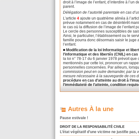
droit à l’image de l’enfant, d’interdire à l’un 
parent.
Délégation de l’autorité parentale en cas d’u
L’article
4
ajoute un quatrième alinéa à l’arti
prévue notamment en cas de désintérêt manife
le cas où la diffusion de l’image de l’enfant p
Le cercle des personnes susceptibles de saisir
Ainsi, le particulier, l’établissement ou le se
famille pourra donc désormais saisir le juge a
l’enfant.
■
Modification de la loi Informatique et liber
l’informatique et des libertés (CNIL) en cas
la loi n° 78-17 du 6 janvier 1978 prévoit que 
mentionnés par cette loi, prononcer un rappel
personnelles concernées. Par ailleurs, lorsqu
commission peut en outre demander, par la voi
mesure nécessaire à la sauvegarde de ces dro
procédure en cas d’atteinte au droit à l’ima
l’immédiateté de l’atteinte, condition requ
Autres À la une
Pause estivale !
DROIT DE LA RESPONSABILITÉ CIVILE
L’état végétatif d’une victime ne justifie pas