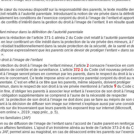
le cœur du nouveau dispositif sur la responsabilité des parents, le texte modifie de
il relatifs à l’autorité parentale. Introduisant la notion de vie privée dans la défini
galement les conditions de l’exercice conjoint du droit à l’image de l’enfant et appor
 conflits d’intérêt dans la gestion du droit à l’image de l’enfant. Il en résulte quat
fant mineur dans la définition de l’autorité parentale
dans la rédaction de l’article
371-1
alinéa 2 du Code civil relatif à l’autorité parental
s en leur conférant un rôle inédit dans la protection de la vie privée des mineurs, à l
ité résidait traditionnellement dans la seule protection de
la sécurité, de la santé et d
e dispose expressément que les parents ont le devoir de protéger l’enfant « dans sa
 ».
 droit à l’image de l’enfant
otection du droit à l’image de l’enfant mineur, l’article
2
consacre l’exercice en c
tions de contrôle et de surveillance. L’article
372-1
du Code civil nouveau prévoit 
it à l’image seront prises en commun par les parents, dans le respect du droit à la 
ons le concernant. Ce texte impose ainsi un exercice parental conjoint du droit au r
arentale. C’est en effet à ce titre que les parents, même séparés, doivent protéger
mmun, dans le respect de son droit à la vie privée mentionné à l’article
9
du Code ci
n fine, d’obliger les parents à associer leur enfant à l’exercice de son droit à l’ima
e obligation supplémentaire se comprend à l’aune de la nécessité de respecter
 : la protection de son droit à l’image ne doit donc pas se faire au mépris de son d
nfant à la décision de diffuser son image sur internet s’explique aussi par une consid
nts sur dix trouveraient que leurs parents les exposent trop sur internet (Microsoft,
m online », 2019 ; rapp.préc., p. 5).
es familiales (JAF)
on ou de diffusion de l’image de l’enfant sans l’accord de l’autre parent en renforçan
 affaires familiales. L’ajout d’un troisième alinéa au texte de l’article
373-2-6
du C
n du JAF, permet ainsi au magistrat, en cas de désaccord entre les parents sur l’exerc