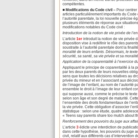
compétentes.
■
Modifications du Code civil –
Pour centrer 
articles particulièrement importants du Code civ
l’autorité parentale, la loi nouvelle précise é
plusieurs éléments de réponse aux situations de
modifications notables du Code civil :
Introduction de la notion de vie privée de l’en
L’article
1er
introduit la notion de vie privée 
disposition vise à redéfinir le rôle des parent
soustraite à l’autorité parentale dont la final
moralité de leurs enfants. Désormais, le text
sécurité, sa santé, sa vie privée et sa moralité
Application de la coparentalité à l’exercice du
Appliquant le principe de coparentalité à la pr
par les deux parents de leurs nouvelles obliga
sens que toutes les décisions relatives au dro
privée du mineur et en l’associant aux décisi
de l’image de l’enfant, au nom de l’autorité p
ensemble le droit à l’image de leur enfant co
qui suppose aussi, comme le précise le texte i
selon son âge et son degré de maturité. Cett
l’ensemble des droits fondamentaux de l’enfant
la vie privée. Cette obligation d’associer l’e
statistique : selon une étude, quatre adolesce
« Teens say parents share too mutch about the
Renforcement des pouvoirs du juge aux affair
L’article
3
édicte une interdiction de publicati
dans cette hypothèse, les pouvoirs du juge aux
civil, relatif aux différents cas d’interventio