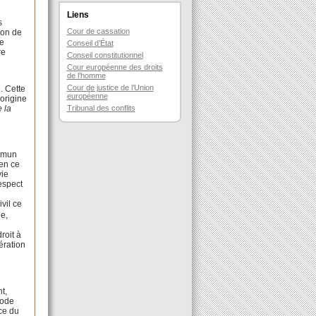
Liens
s
Cour de cassation
tion de
te
Conseil d’État
re
Conseil constitutionnel
Cour européenne des droits
de l’homme
Cour de justice de l’Union
e. Cette
européenne
’origine
e la
Tribunal des conflits
ommun
en ce
vie
espect
vil ce
ge,
roit à
ération
t,
ode
ice du