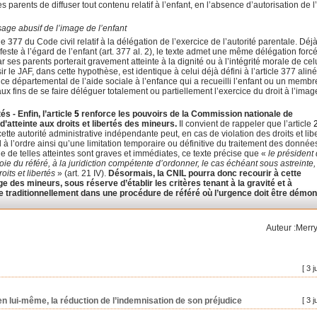
des parents de diffuser tout contenu relatif à l’enfant, en l’absence d’autorisation de l
sage abusif de l’image de l’enfant
cle
377
du Code civil relatif à la délégation de l’exercice de l’autorité parentale. Déj
ste à l’égard de l’enfant (art. 377 al. 2), le texte admet une même délégation for
ar ses parents porterait gravement atteinte à la dignité ou à l’intégrité morale de celu
 le JAF, dans cette hypothèse, est identique à celui déjà défini à l’article 377 aliné
rvice départemental de l’aide sociale à l’enfance qui a recueilli l’enfant ou un membr
ux fins de se faire déléguer totalement ou partiellement l’exercice du droit à l’ima
tés -
Enfin, l’article
5
renforce les pouvoirs de la Commission nationale de
 d’atteinte aux droits et libertés des mineurs.
Il convient de rappeler que l’article
cette autorité administrative indépendante peut, en cas de violation des droits et lib
 à l’ordre ainsi qu’une limitation temporaire ou définitive du traitement des donnée
e de telles atteintes sont graves et immédiates, ce texte précise que «
le président 
e du référé, à la juridiction compétente d’ordonner, le cas échéant sous astreinte,
its et libertés
» (art. 21 IV).
Désormais, la CNIL pourra donc recourir à cette
ge des mineurs, sous réserve d’établir les critères tenant à la gravité et à
ise traditionnellement dans une procédure de référé où l’urgence doit être démon
Auteur :Merry
[ 3 j
, en lui-même, la réduction de l’indemnisation de son préjudice
[ 3 j