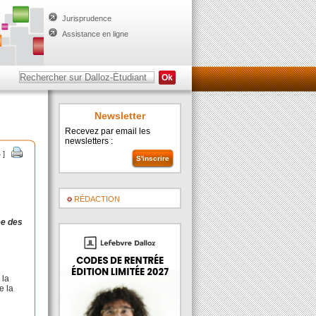
Jurisprudence
Assistance en ligne
Newsletter
Recevez par email les
newsletters :
 ]
RÉDACTION
ée des
 la
e la