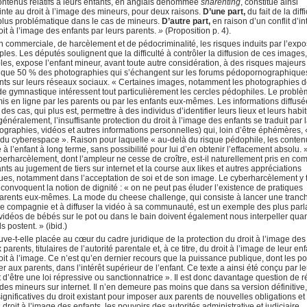
ontenus relatifs à leurs enfants, en anglais dénommée
sharenting
, constitue ainsi
einte au droit à l’image des mineurs, pour deux raisons.
D’une part,
du fait de la diff
t plus problématique dans le cas de mineurs.
D’autre part,
en raison d’un conflit d’in
it à l’image des enfants par leurs parents.
»
(Proposition p. 4).
on commerciale, de harcèlement et de pédocriminalité, les risques induits par l’expo
ples. Les députés soulignent que la difficulté à contrôler la diffusion de ces images,
es, expose l’enfant mineur, avant toute autre considération, à des risques majeurs
elevé que 50 % des photographies qui s’échangent sur les forums pédopornographique
rents sur leurs réseaux sociaux. « Certaines images, notamment les photographies 
e gymnastique intéressent tout particulièrement les cercles pédophiles. Le probl
s en ligne par les parents ou par les enfants eux‑mêmes. Les informations diffusé
des cas, qui plus est, permettre à des individus d’identifier leurs lieux et leurs hab
généralement, l’insuffisante protection du droit à l’image des enfants se traduit par 
ographies, vidéos et autres informations personnelles) qui, loin d’être éphémères, 
 du cyberespace ». Raison pour laquelle « au‑delà du risque pédophile, les conten
 à l’enfant à long terme, sans possibilité pour lui d’en obtenir l’effacement absolu. 
erharcèlement, dont l’ampleur ne cesse de croître, est-il naturellement pris en com
ants au jugement de tiers sur internet et la course aux likes et autres appréciations
es, notamment dans l’acceptation de soi et de son image. Le cyberharcèlement y 
s convoquent la notion de dignité : « on ne peut pas éluder l’existence de pratiques
parents eux-mêmes. La mode du cheese challenge, qui consiste à lancer une tranc
e compagnie et à diffuser la vidéo à sa communauté, est un exemple des plus parl
vidéos de bébés sur le pot ou dans le bain doivent également nous interpeller quan
 postent. » (ibid.)
uve-t-elle placée au cœur du cadre juridique de la protection du droit à l’image des
 parents, titulaires de l’autorité parentale et, à ce titre, du droit à l’image de leur en
oit à l’image. Ce n’est qu’en dernier recours que la puissance publique, dont les p
r aux parents, dans l’intérêt supérieur de l’enfant. Ce texte a ainsi été conçu par l
’être une loi répressive ou sanctionnatrice ». Il est donc davantage question de r
des mineurs sur internet. Il n’en demeure pas moins que dans sa version définitive,
ignificatives du droit existant pour imposer aux parents de nouvelles obligations et
roit à l’image des enfants, les pouvoirs des autorités administrative et judiciaire