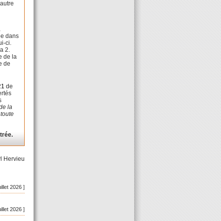
’autre
à
cée dans
i-ci.
a 2.
e de la
ge de
21
de
ertés
s
de la
 toute
trée.
l Hervieu
uillet 2026 ]
uillet 2026 ]