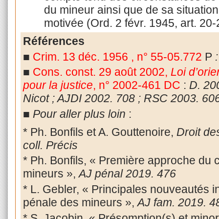
du mineur ainsi que de sa situatio
motivée (Ord. 2 févr. 1945, art. 20-
Références
■
Crim. 13 déc. 1956 , n° 55-05.772
P
:
■
Cons. const. 29 août 2002,
Loi d’ori
pour la justice
, n° 2002-461 DC
:
D. 20
Nicot ; AJDI 2002. 708 ; RSC 2003. 606
■
Pour aller plus loin
:
* Ph. Bonfils et A. Gouttenoire,
Droit de
coll. Précis
* Ph. Bonfils, « Première approche du 
mineurs »,
AJ pénal 2019. 476
* L. Gebler, « Principales nouveautés in
pénale des mineurs »,
AJ fam. 2019. 4
* S. Jacobin, « Présomption(s) et minor