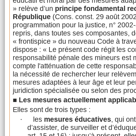
éducatif et moral par des mesures adapt
» relève d’un
principe fondamental rec
République
(Cons. const. 29 août 2002,
programmation pour la justice, n° 2002-
repris, dans toutes ses composantes, d
« frontispice » du nouveau Code à traver
dispose : « Le présent code régit les co
responsabilité pénale des mineurs est
compte l'atténuation de cette responsabi
la nécessité de rechercher leur relèvem
mesures adaptées à leur âge et leur pe
juridiction spécialisée ou selon des p
■ Les mesures actuellement applicab
Elles sont de trois types :
les
mesures éducatives
, qui on
·
d’assister, de surveiller et d’éduqu
art. 15 et 16) : jusqu’à présent, el