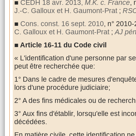
■
CEDH 18 avr. 2013,
M.K. c. France
,
J.-C. Galloux et H. Gaumont-Prat
;
RS
■
Cons. const. 16 sept. 2010
, n° 2010
C. Galloux et H. Gaumont-Prat
;
AJ pén
■ Article
16-11 du Code civil
« L'identification d'une personne par 
peut être recherchée que:
1° Dans le cadre de mesures d'enquête 
lors d'une procédure judiciaire;
2° A des fins médicales ou de recherche
3° Aux fins d'établir, lorsqu'elle est in
décédées.
En matière civile, cette identification 