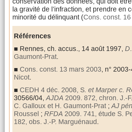
conservation des données, qui doit être
la gravité de l’infraction, et prendre en 
minorité du délinquant (
Cons. const. 16
Références
■
Rennes, ch. accus., 14 août 1997,
D
Gaumont-Prat
.
■
Cons. const. 13 mars 2003
, n° 2003
Nicot
.
■
CEDH 4 déc. 2008, S
. et Marper c.
30566/04,
AJDA
2009. 872, chron. J.-F
C. Galloux et H. Gaumont-Prat
;
AJ pén
Roussel
;
RFDA
2009. 741, étude S. P
182, obs. J.-P. Marguénaud
.