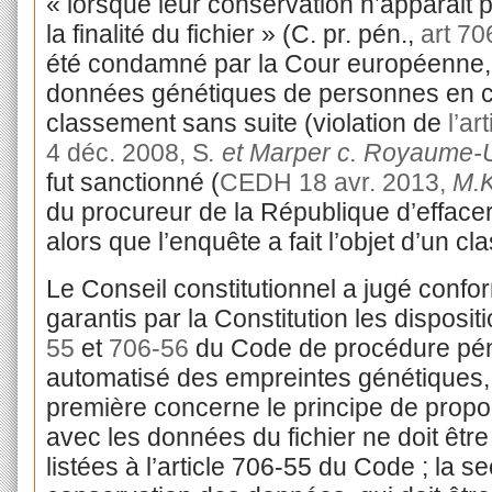
« lorsque leur conservation n’apparait
la finalité du fichier » (C. pr. pén.,
art 70
été condamné par la Cour européenne, 
données génétiques de personnes en c
classement sans suite (violation de
l’ar
4 déc. 2008, S
. et Marper c. Royaume-
fut sanctionné (
CEDH 18 avr. 2013,
M.K
du procureur de la République d’efface
alors que l’enquête a fait l’objet d’un c
Le Conseil constitutionnel a jugé confor
garantis par la Constitution les disposit
55
et
706-56
du Code de procédure pénal
automatisé des empreintes génétiques,
première concerne le principe de propor
avec les données du fichier ne doit être 
listées à l’article 706-55 du Code ; la s