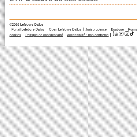
©2026 Lefebvre Dalloz
Portail Lefebvre Dalloz
Open Lefebvre Dalloz
Jurisprudence
Boutique
Forma
cookies
Politique de confidentialité
Accessibilité : non conforme