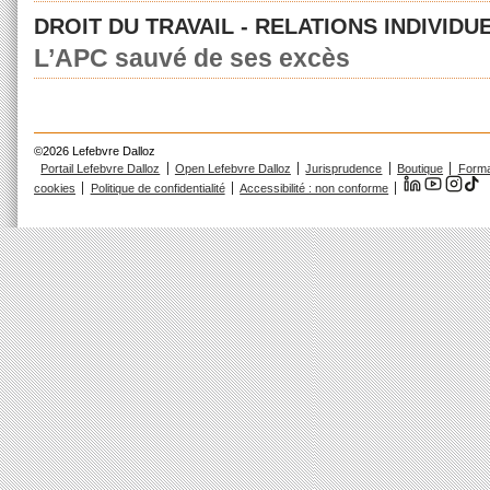
DROIT DU TRAVAIL - RELATIONS INDIVIDU
L’APC sauvé de ses excès
©2026 Lefebvre Dalloz
Portail Lefebvre Dalloz
Open Lefebvre Dalloz
Jurisprudence
Boutique
Forma
cookies
Politique de confidentialité
Accessibilité : non conforme