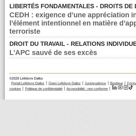
LIBERTÉS FONDAMENTALES - DROITS DE
CEDH : exigence d’une appréciation in
l’élément intentionnel en matière d’a
terroriste
DROIT DU TRAVAIL - RELATIONS INDIVIDU
L’APC sauvé de ses excès
©2026 Lefebvre Dalloz
Portail Lefebvre Dalloz
Open Lefebvre Dalloz
Jurisprudence
Boutique
Forma
cookies
Politique de confidentialité
Accessibilité : non conforme