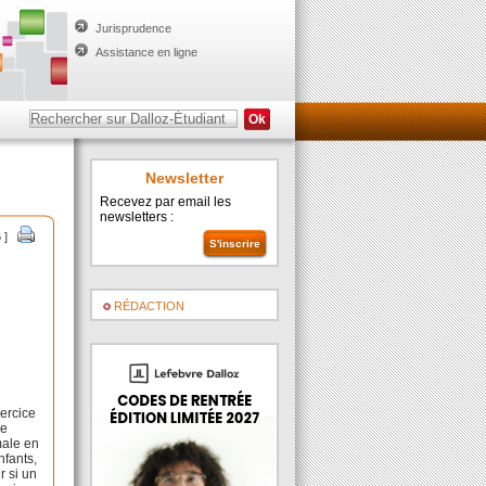
Jurisprudence
Assistance en ligne
Newsletter
Recevez par email les
newsletters :
6 ]
RÉDACTION
ercice
de
male en
nfants,
r si un