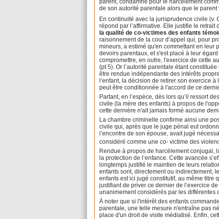
parent, condamné pour le harcèlement commis 
de son autorité parentale alors que le parent 
En continuité avec la jurisprudence civile (v. C
répond par l’affirmative. Elle justifie le retrai
la qualité de co-victimes des enfants témo
raisonnement de la cour d’appel qui, pour pro
mineurs, a estimé qu'en commettant en leur 
devoirs parentaux, et s'est placé à leur égard
compromettre, en outre, l'exercice de cette a
(pt 5). Or l’autorité parentale étant constituée
être rendue indépendante des intérêts propre
l’enfant, la décision de retirer son exercice à
peut être conditionnée à l'accord de ce dernie
Partant, en l’espèce, dès lors qu’il ressort d
civile (la mère des enfants) à propos de l'op
cette dernière n'ait jamais formé aucune de
La chambre criminelle confirme ainsi une pos
civile qui, après que le juge pénal eut ordonn
l’encontre de son épouse, avait jugé nécessa
considéré comme une co- victime des violenc
Rendue à propos de harcèlement conjugal, la
la protection de l’enfance. Cette avancée s’ef
longtemps justifié le maintien de leurs relat
enfants sont, directement ou indirectement, 
enfants est ici jugé constitutif, au même tit
justifiant de priver ce dernier de l’exercice 
unanimement considérés par les différentes 
À noter que si l'intérêt des enfants commande d
parentale, une telle mesure n'entraîne pas néc
place d'un droit de visite médiatisé. Enfin, ce