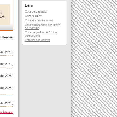
Liens
Cour de cassation
S.
Conseil d’État
025.
Conseil constitutionnel
Cour européenne des droits
de l’homme
Cour de justice de l’Union
européenne
l Hervieu
Tribunal des conflits
uillet 2026 ]
uillet 2026 ]
uillet 2026 ]
uillet 2026 ]
uillet 2026 ]
és À la une