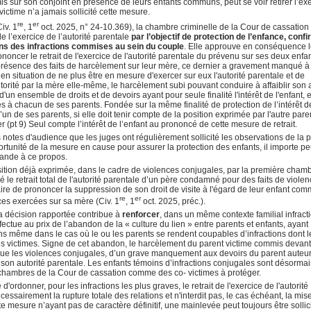
sur son conjoint en présence de leurs enfants communs, peut se voir retirer l’ex
victime n’a jamais sollicité cette mesure.
re
er
iv. 1
, 1
oct. 2025, n° 24-10.369), la chambre criminelle de la Cour de cassation
t de l’exercice de l’autorité parentale
par l’objectif de protection de l’enfance, conf
ins des infractions commises au sein du couple
. Elle approuve en conséquence 
noncer le retrait de l'exercice de l'autorité parentale du prévenu sur ses deux enfa
présence des faits de harcèlement sur leur mère, ce dernier a gravement manqué à
 en situation de ne plus être en mesure d'exercer sur eux l'autorité parentale et de
utorité par la mère elle-même, le harcèlement subi pouvant conduire à affaiblir son a
 d'un ensemble de droits et de devoirs ayant pour seule finalité l'intérêt de l'enfant, e
s à chacun de ses parents. Fondée sur la même finalité de protection de l’intérêt d
 l’un de ses parents, si elle doit tenir compte de la position exprimée par l'autre pare
r (pt 9) Seul compte l’intérêt de l’enfant au prononcé de cette mesure de retrait.
es notes d'audience que les juges ont régulièrement sollicité les observations de la p
portunité de la mesure en cause pour assurer la protection des enfants, il importe p
mande à ce propos.
ition déjà exprimée, dans le cadre de violences conjugales, par la première cham
é le retrait total de l'autorité parentale d’un père condamné pour des faits de viole
ire de prononcer la suppression de son droit de visite à l'égard de leur enfant co
re
er
es exercées sur sa mère (Civ. 1
, 1
oct. 2025, préc.).
 décision rapportée contribue à
renforcer
, dans un même contexte familial infract
fectue au prix de l’abandon de la « culture du lien » entre parents et enfants, ayant
ions même dans le cas où le ou les parents se rendent coupables d’infractions dont l
les victimes. Signe de cet abandon, le harcèlement du parent victime commis devant
re que les violences conjugales, d’un grave manquement aux devoirs du parent auteur
de son autorité parentale. Les enfants témoins d’infractions conjugales sont désormai
chambres de la Cour de cassation comme des co- victimes à protéger.
'ordonner, pour les infractions les plus graves, le retrait de l'exercice de l'autorité
essairement la rupture totale des relations et n'interdit pas, le cas échéant, la mis
tte mesure n’ayant pas de caractère définitif, une mainlevée peut toujours être sollic