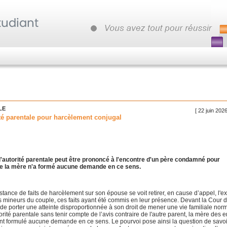
LE
[ 22 juin 202
rité parentale pour harcèlement conjugal
de l'autorité parentale peut être prononcé à l'encontre d'un père condamné pour
ue la mère n'a formé aucune demande en ce sens.
ce de faits de harcèlement sur son épouse se voit retirer, en cause d’appel, l'ex
ts mineurs du couple, ces faits ayant été commis en leur présence. Devant la Cour 
 de porter une atteinte disproportionnée à son droit de mener une vie familiale nor
orité parentale sans tenir compte de l’avis contraire de l'autre parent, la mère des e
ant formulé aucune demande en ce sens. Le pourvoi pose ainsi la question de savoi