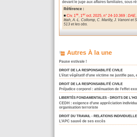
devant le juge aux affaires familiales, sous 
Référence :
re
er
■
Civ. 1
, 1
oct. 2025, n° 24-10.369
:
DAE, 
Ittah, A.-L. Collomp, C. Marilly, J. Vanoni et S
513 et les obs.
Autres À la une
Pause estivale !
DROIT DE LA RESPONSABILITÉ CIVILE
L’état végétatif d’une victime ne justifie pas
DROIT DE LA RESPONSABILITÉ CIVILE
Préjudice corporel : atténuation de l’effet exo
LIBERTÉS FONDAMENTALES - DROITS DE L'H
CEDH : exigence d’une appréciation individua
organisation terroriste
DROIT DU TRAVAIL - RELATIONS INDIVIDUELL
L’APC sauvé de ses excès