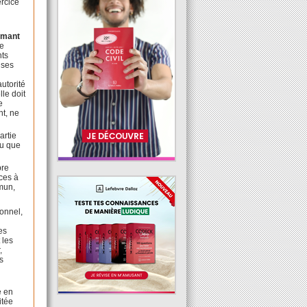
ercice
irmant
le
nts
 ses
utorité
lle doit
e
nt, ne
artie
eu que
bre
nces à
mmun,
ionnel,
es
 les
,
s
e en
itée