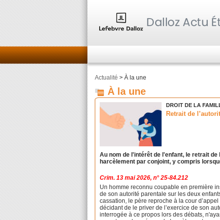
Actualité
> À la une
À la une
DROIT DE LA FAMIL
Retrait de l’auto
Au nom de l'intérêt de l'enfant, le retrait 
harcèlement par conjoint, y compris lorsq
Crim. 13 mai 2026, n° 25-84.212
Un homme reconnu coupable en première instan
de son autorité parentale sur les deux enfan
cassation, le père reproche à la cour d’appel
décidant de le priver de l’exercice de son aut
interrogée à ce propos lors des débats, n'ay