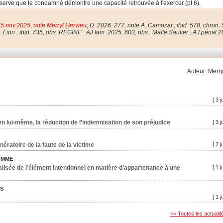
réserve que le condamné démontre une capacité retrouvée à l'exercer (pt 6).
5 nov.2025, note Merryl Hervieu
; D. 2026. 277, note A. Camuzat ; ibid. 578, chron. 
. Lion ; ibid. 735, obs.
RÉGINE ; AJ fam. 2025. 603, obs.
Maïté Saulier ; AJ pénal 2
Auteur :Merry
[ 3 j
, en lui-même, la réduction de l’indemnisation de son préjudice
[ 3 j
nératoire de la faute de la victime
[ 2 j
OMME
lisée de l’élément intentionnel en matière d’appartenance à une
[ 1 j
ES
[ 1 j
>> Toutes les actualit