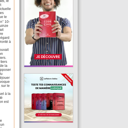
ts, le
t
ictuelle
tes
ue le
 n° 10-
quinze
ait
ère
l’égard
fronté à
ouvait
on
iers.
tiers
de la
 opposer
du
déjouer
invoque
 sur le
uel à la
té
on est
de
 un