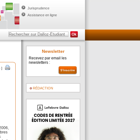
Jurisprudence
Assistance en ligne
Newsletter
Recevez par email les
newsletters :
 ]
RÉDACTION
 2006,
mbres
s