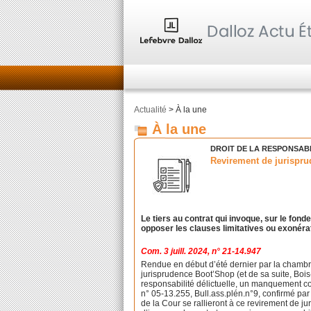
Actualité
> À la une
À la une
DROIT DE LA RESPONSABIL
Revirement de jurispru
Le tiers au contrat qui invoque, sur le fon
opposer les clauses limitatives ou exonérat
Com. 3 juill. 2024, n° 21-14.947
Rendue en début d’été dernier par la chambre
jurisprudence Boot’Shop (et de sa suite, Bois
responsabilité délictuelle, un manquement c
n° 05-13.255, Bull.ass.plén.n°9, confirmé par 
de la Cour se rallieront à ce revirement de ju