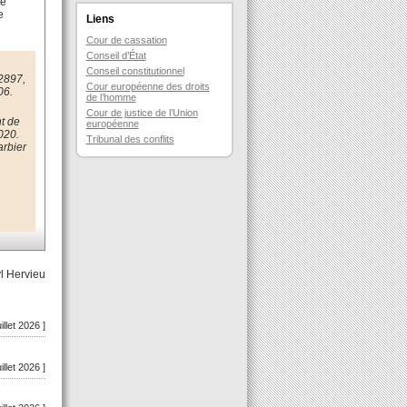
té
e
Liens
Cour de cassation
Conseil d’État
Conseil constitutionnel
 2897,
Cour européenne des droits
06.
de l’homme
Cour de justice de l’Union
nt de
européenne
2020.
Tribunal des conflits
arbier
l Hervieu
uillet 2026 ]
uillet 2026 ]