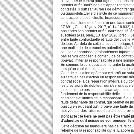
d’invoquer le contrat pour agir en responsabil
premier arrêt Boot’Shop est apparu comme un
contestée, il suffisait au tiers de démontrer q
ou quasi-délictuelle distincte de ce manquem
contractuelle et délictuelle, beaucoup d’aut
tiers restait tenu de démontrer une faute contra
17.691 ; Com. 18 janv. 2017, n° 14-18.832). 
ans après son premier arrêt Boot’Shop, réitér
suscitées (Ass. plén., 13 janv. 2020, préc.). L
entre faute contractuelle et faute délictuelle.
de tous. Au-delà de cette critique théorique, l
une multitude de créanciers potentiels, là où 
solution apparaissait profondément injuste : c
pas se voir opposer le contenu de ce contrat et
pouvait limiter sa responsabilité à une somme
En somme, le tiers pouvait emprunter la qualit
lorsqu’on voulait lui opposer le contenu du c
Cour de cassation opère par cet arrêt un salu
au tiers, en cas d’action en responsabilité dél
contrat et de la de réparation intégrale du d
les prévisions du débiteur, qui s'est engagé 
le contrat une position plus avantageuse que c
fondement de la responsabilité délictuelle,
conditions et limites de la responsabilité qui
faute détachable du contrat, qui permet de jus
puisqu’en exigeant qu’il prouve une faute disti
motivée par des raisons d’équité et de prévisib
Dont acte : le tiers ne peut pas être traité 
d’admettre qu’il puisse se voir opposer l’ent
Cette décision ne manquera pas de faire coule
réforme de la responsabilité civile. Elaboré 