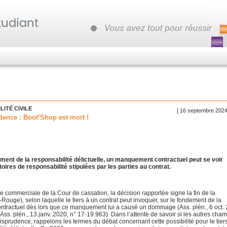
ITÉ CIVILE
[ 16 septembre 2024
dence : Boot’Shop est mort !
dement de la responsabilité délictuelle, un manquement contractuel peut se voir
oires de responsabilité stipulées par les parties au contrat.
 commerciale de la Cour de cassation, la décision rapportée signe la fin de la
-Rouge), selon laquelle le tiers à un contrat peut invoquer, sur le fondement de la
ontractuel dès lors que ce manquement lui a causé un dommage (Ass. plén., 6 oct.
Ass. plén., 13 janv. 2020, n° 17-19.963). Dans l’attente de savoir si les autres cha
risprudence, rappelons les termes du débat concernant cette possibilité pour le tier