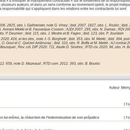
ntrat » d’invoquer le manquement contractuel « sur le fondement de la responsabili
de plusieurs auteurs, et dans un sens conforme au revirement opéré, le projet indiqu
a responsabilité qui s’appliquent dans les relations entre les contractants lui sont
006. 2825, obs. I. Gallmeister, note G. Viney ; ibid. 2007. 1827, obs. L. Rozès ; ibid.
s. S. Amrani-Mekki et B. Fauvarque-Cosson ; AJDI 2007.
295, obs. N. Damas ; RDI 20
obs.
P. Deumier ; ibid. 115, obs. J. Mestre et B. Fages ; ibid. 123, obs. P. Jourdain
 2020. 416, et les obs., note J.-S. Borghetti ; ibid. 353, obs. M. Mekki ; ibid. 394, poi
, O. Gout et C. Quézel-Ambrunaz ; ibid. 310, obs. R. Boffa et M. Mekki ; AJ contrat 
 Bousquet ; Rev. crit. DIP 2020. 711, étude D. Sindres ; RTD civ. 2020.
96, obs. H. B
12. 659, note D. Mazeaud ; RTD com. 2012. 393, obs. B. Bouloc
Auteur :Merry
[ 3 j
, en lui-même, la réduction de l’indemnisation de son préjudice
[ 3 j