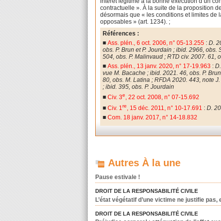
intérêt légitime à la bonne exécution d’un co
contractuelle ». À la suite de la proposition 
désormais que « les conditions et limites de l
opposables » (art. 1234). ;
Références :
■
Ass. plén., 6 oct. 2006, n° 05-13.255
:
D. 2
obs.
P. Brun et P. Jourdain ; ibid. 2966, ob
504, obs. P. Malinvaud ; RTD civ. 2007. 61, 
■
Ass. plén., 13 janv. 2020, n° 17-19.963
:
D.
vue M. Bacache ; ibid. 2021. 46, obs. P. Brun
80, obs. M. Latina ; RFDA 2020. 443, note J.
; ibid. 395, obs. P. Jourdain
e
■
Civ. 3
, 22 oct. 2008, n° 07-15.692
re
■
Civ. 1
, 15 déc. 2011, n° 10-17.691
:
D. 20
■
Com. 18 janv. 2017, n° 14-18.832
Autres À la une
Pause estivale !
DROIT DE LA RESPONSABILITÉ CIVILE
L’état végétatif d’une victime ne justifie pas
DROIT DE LA RESPONSABILITÉ CIVILE