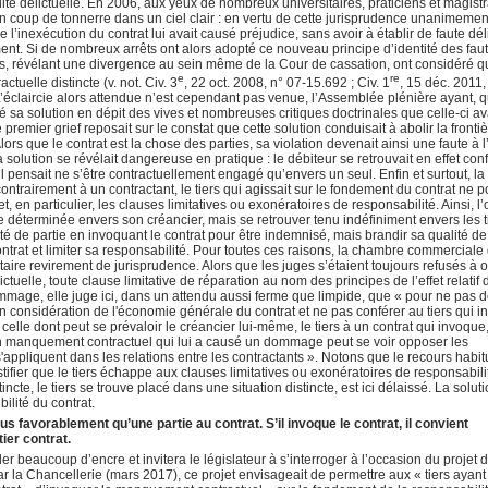
ité délictuelle. En 2006, aux yeux de nombreux universitaires, praticiens et magistra
 coup de tonnerre dans un ciel clair : en vertu de cette jurisprudence unanimemen
ue l’inexécution du contrat lui avait causé préjudice, sans avoir à établir de faute dél
ent. Si de nombreux arrêts ont alors adopté ce nouveau principe d’identité des fau
res, révélant une divergence au sein même de la Cour de cassation, ont considéré q
e
re
ctuelle distincte (v. not. Civ. 3
, 22 oct. 2008, n° 07-15.692 ; Civ. 1
, 15 déc. 2011,
L’éclaircie alors attendue n’est cependant pas venue, l’Assemblée plénière ayant, 
é sa solution en dépit des vives et nombreuses critiques doctrinales que celle-ci av
e premier grief reposait sur le constat que cette solution conduisait à abolir la fronti
 Alors que le contrat est la chose des parties, sa violation devenait ainsi une faute à 
a solution se révélait dangereuse en pratique : le débiteur se retrouvait en effet con
il pensait ne s’être contractuellement engagé qu’envers un seul. Enfin et surtout, la
ontrairement à un contractant, le tiers qui agissait sur le fondement du contrat ne p
, en particulier, les clauses limitatives ou exonératoires de responsabilité. Ainsi, l’
 déterminée envers son créancier, mais se retrouver tenu indéfiniment envers les t
é de partie en invoquant le contrat pour être indemnisé, mais brandir sa qualité de 
ontrat et limiter sa responsabilité. Pour toutes ces raisons, la chambre commerciale 
taire revirement de jurisprudence. Alors que les juges s’étaient toujours refusés à
ictuelle, toute clause limitative de réparation au nom des principes de l’effet relatif 
ommage, elle juge ici, dans un attendu aussi ferme que limpide, que « pour ne pas 
en considération de l'économie générale du contrat et ne pas conférer au tiers qui 
elle dont peut se prévaloir le créancier lui-même, le tiers à un contrat qui invoque,
 un manquement contractuel qui lui a causé un dommage peut se voir opposer les
 s'appliquent dans les relations entre les contractants ». Notons que le recours habit
tifier que le tiers échappe aux clauses limitatives ou exonératoires de responsabili
ncte, le tiers se trouve placé dans une situation distincte, est ici délaissé. La soluti
ilité du contrat.
plus favorablement qu’une partie au contrat. S’il invoque le contrat, il convient
ier contrat.
r beaucoup d’encre et invitera le législateur à s’interroger à l’occasion du projet 
par la Chancellerie (mars 2017), ce projet envisageait de permettre aux « tiers ayant