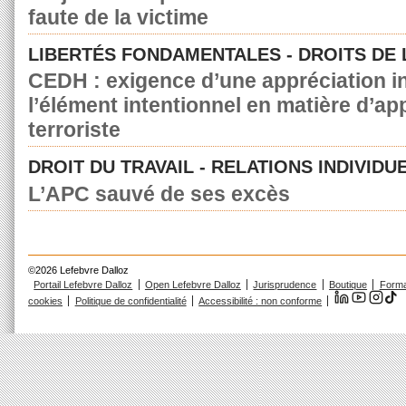
faute de la victime
LIBERTÉS FONDAMENTALES - DROITS DE
CEDH : exigence d’une appréciation in
l’élément intentionnel en matière d’a
terroriste
DROIT DU TRAVAIL - RELATIONS INDIVIDU
L’APC sauvé de ses excès
©2026 Lefebvre Dalloz
Portail Lefebvre Dalloz
Open Lefebvre Dalloz
Jurisprudence
Boutique
Forma
cookies
Politique de confidentialité
Accessibilité : non conforme