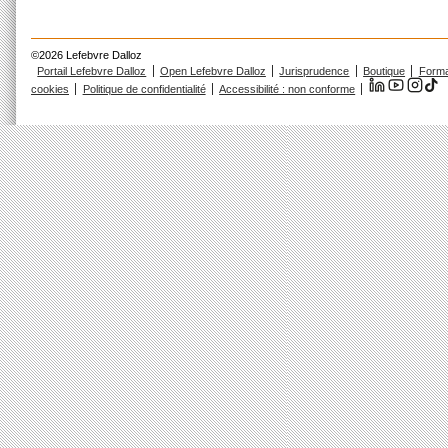
©2026 Lefebvre Dalloz
Portail Lefebvre Dalloz
Open Lefebvre Dalloz
Jurisprudence
Boutique
Forma
cookies
Politique de confidentialité
Accessibilité : non conforme