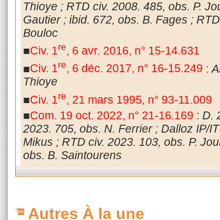
Thioye ; RTD civ. 2008. 485, obs. P. Jour
Gautier ; ibid. 672, obs. B. Fages ; R
Bouloc
re
■
Civ. 1
, 6 avr. 2016, n° 15-14.631
re
■
Civ. 1
, 6 déc. 2017, n° 16-15.249
:
A
Thioye
re
■
Civ. 1
, 21 mars 1995, n° 93-11.009
■
Com. 19 oct. 2022, n° 21-16.169
:
D. 
2023. 705, obs. N. Ferrier ; Dalloz IP/I
Mikus ; RTD civ. 2023.
103, obs. P. Jo
obs. B. Saintourens
Autres À la une