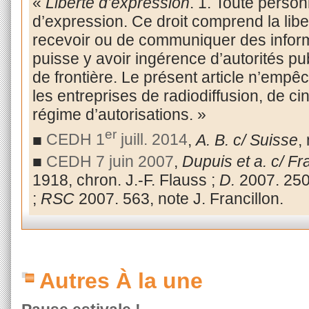
«
Liberté d’expression
. 1. Toute personn
d’expression. Ce droit comprend la liber
recevoir ou de communiquer des inform
puisse y avoir ingérence d’autorités pu
de frontière. Le présent article n’empê
les entreprises de radiodiffusion, de c
régime d’autorisations. »
er
■
CEDH 1
juill. 2014
,
A. B. c/ Suisse
,
■
CEDH 7 juin 2007
,
Dupuis et a. c/ F
1918, chron. J.-F. Flauss ;
D.
2007. 250
;
RSC
2007. 563, note J. Francillon.
Autres À la une