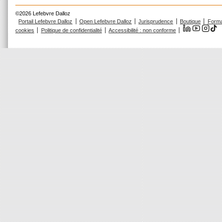
©2026 Lefebvre Dalloz
Portail Lefebvre Dalloz
Open Lefebvre Dalloz
Jurisprudence
Boutique
Forma
cookies
Politique de confidentialité
Accessibilité : non conforme