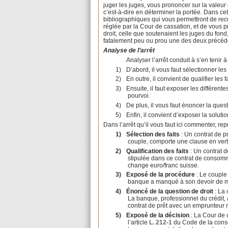
juger les juges, vous prononcer sur la valeur
c’est-à-dire en déterminer la portée. Dans cet
bibliographiques qui vous permettront de recu
réglée par la Cour de cassation, et de vous 
droit, celle que soutenaient les juges du fon
fatalement peu ou prou une des deux précé
Analyse de l’arrêt
Analyser l’arrêt conduit à s’en tenir 
1)
D’abord, il vous faut sélectionner les
2)
En outre, il convient de qualifier les 
3)
Ensuite, il faut exposer les différen
pourvoi.
4)
De plus, il vous faut énoncer la quest
5)
Enfin, il convient d’exposer la solut
Dans l’arrêt qu’il vous faut ici commenter, r
1)
Sélection des faits
: Un contrat de p
couple, comporte une clause en vertu
2)
Qualification des faits
: Un contrat d
stipulée dans ce contrat de consomm
change euro/franc suisse.
3)
Exposé de la procédure
: Le couple
banque a manqué à son devoir de mi
4)
Énoncé de la question de droit
:
La c
La banque, professionnel du crédit, 
contrat de prêt avec un emprunteur 
5)
Exposé de la décision
: La Cour de c
l’article
L. 212-1
du Code de la consom