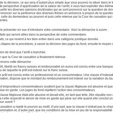
 de la décision, ce qui sera d’autant plus simple que vous pourrez la situer dans le 
te perspective d’appréciation de la valeur de l’arrêt, il vous faut exploiter des élém
eillir les diverses opinions doctrinales qui se sont prononcé sur la question de droi
prononcer sur la pertinence des diverses thèses en présence à propos de la questi
d, celle du demandeur au pourvoi et puis celle retenue par la Cour de cassation qui
dentes.
à le présenter en vue d’introduire votre commentaire. Voici la démarche à suivre :
 faits qui seront utiles dans la perspective de votre commentaire.
faits, ce qui revient à les faire entrer dans une catégorie juridique donnée.
tes étapes de la procédure, à savoir la décision des juges du fond, ensuite le moyen 
ion de droit que l’arrêt a tranchée.
ion que la Cour de cassation a finalement retenue.
eprenons cette démarche :
rêt, libellé en francs suisses et remboursable en euros est conclu entre une banque
 de laquelle le prêt est indexé sur le franc suisse.
e prêt est conclu entre un professionnel et un consommateur. Une clause d’indexat
ation, dispose que le montant du remboursement est indexé sur la variation du ta
 d’emprunteurs-consommateurs soutient que la clause litigieuse est abusive et que
se en garde. Les juges du fond rejettent l’action des consommateurs.
lause litigieuse était-elle abusive et devait-elle, en tant que telle, être réputée non 
a-t-elle respecté le devoir de mise en garde qui pèse sur elle quand elle conclut un
non averti ?
assation a rejeté le pourvoi au motif, d’une part, que la clause n’entrait pas le ch
mation et, d’autre part, que les conditions de la mise en jeu de la responsabilité