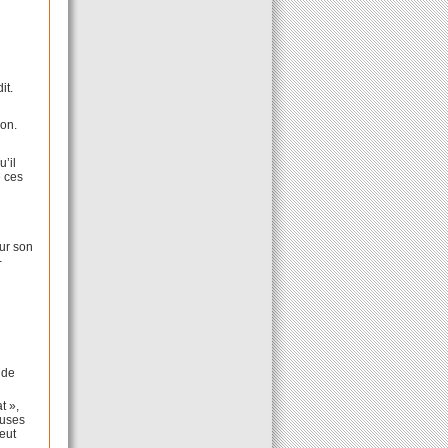
it.
ion.
u’il
e ces
sur son
-
 de
t »,
auses
peut