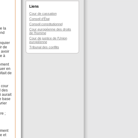
Liens
Cour de cassation
Conseil d’État
Conseil constitutionnel
e la
Cour européenne des droits
ond
de l’homme
Cour de justice de l’Union
européenne
anquier
ir de
Tribunal des conflits
 avoir
re à
sement
luer en
ltait de
t
 cour
d des
 aurait
de base
vrier
re ;
ement
e et