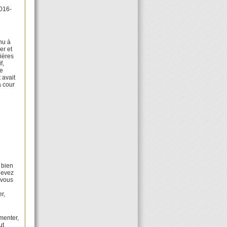
2016-
enu à
er et
cières
f,
de
 avait
a cour
r bien
 devez
l vous
r,
menter,
ut