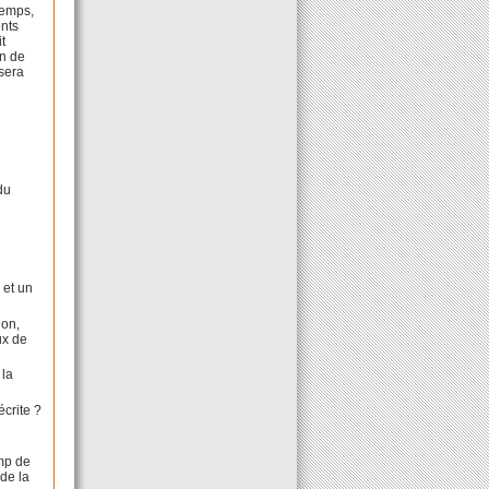
temps,
ents
t
on de
 sera
du
 et un
ion,
ux de
 la
écrite ?
amp de
 de la