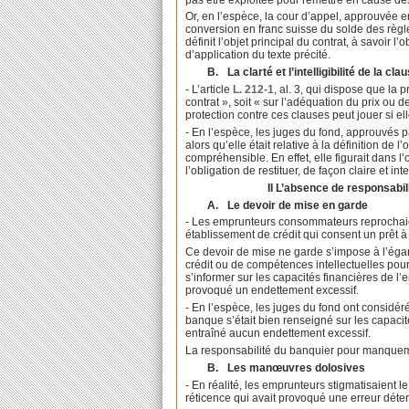
Or, en l’espèce, la cour d’appel, approuvée en
conversion en franc suisse du solde des règ
définit l’objet principal du contrat, à savoir 
d’application du texte précité.
B.
La clarté et l’intelligibilité de la cla
- L’article
L. 212-1
, al. 3, qui dispose que la 
contrat », soit « sur l’adéquation du prix ou
protection contre ces clauses peut jouer si ell
- En l’espèce, les juges du fond, approuvés p
alors qu’elle était relative à la définition de 
compréhensible. En effet, elle figurait dans l’
l’obligation de restituer, de façon claire et inte
II L’absence de responsabil
A.
Le devoir de mise en garde
- Les emprunteurs consommateurs reprochaien
établissement de crédit qui consent un prêt à
Ce devoir de mise ne garde s’impose à l’éga
crédit ou de compétences intellectuelles pour
s’informer sur les capacités financières de l’
provoqué un endettement excessif.
- En l’espèce, les juges du fond ont considér
banque s’était bien renseigné sur les capacité
entraîné aucun endettement excessif.
La responsabilité du banquier pour manqueme
B.
Les manœuvres dolosives
- En réalité, les emprunteurs stigmatisaient 
réticence qui avait provoqué une erreur dét