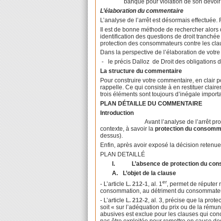
banque pour violation de son devoir
L’élaboration du commentaire
L’analyse de l’arrêt est désormais effectuée. 
Il est de bonne méthode de rechercher alors d
identification des questions de droit tranchée
protection des consommateurs contre les clau
Dans la perspective de l’élaboration de votre
-
le précis Dalloz
de Droit des obligations 
La structure du commentaire
Pour construire votre commentaire, en clair po
rappelle. Ce qui consiste à en restituer clair
trois éléments sont toujours d’inégale impor
PLAN DÉTAILLE DU COMMENTAIRE
Introduction
Avant l’analyse de l’arrêt pr
contexte, à savoir la
protection du consomm
dessus).
Enfin, après avoir exposé la décision retenu
PLAN DETAILLÉ
I.
L’absence de protection du con
A.
L’objet de la clause
er
- L’article
L. 212-1
, al. 1
, permet de réputer 
consommation, au détriment du consommateur. E
- L’article
L. 212-2
, al. 3, précise que la prote
soit « sur l’adéquation du prix ou de la rému
abusives est exclue pour les clauses qui conce
pas être exploitée pour remettre en cause des