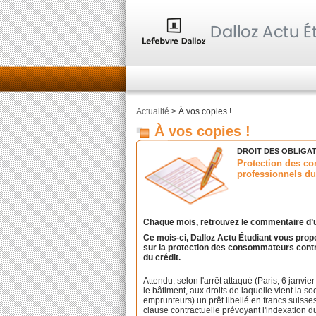
Actualité
> À vos copies !
À vos copies !
DROIT DES OBLIGA
Protection des co
professionnels du 
Chaque mois, retrouvez le commentaire d’une
Ce mois-ci, Dalloz Actu Étudiant vous prop
sur la protection des consommateurs contre
du crédit.
Attendu, selon l'arrêt attaqué (Paris, 6 janvie
le bâtiment, aux droits de laquelle vient la s
emprunteurs) un prêt libellé en francs suiss
clause contractuelle prévoyant l'indexation d