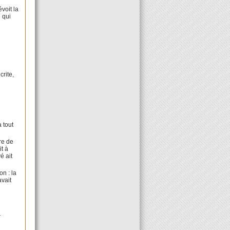
voit la
 qui
crite,
 tout
re de
it à
é ait
on : la
avait
r