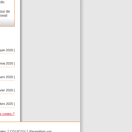
 du
Cour de
onnel
 juin 2026 ]
 mai 2026 ]
mars 2026 ]
vier 2026 ]
bre 2025 ]
s copies !"
gales
CGU/CGV
Paramétrer vos