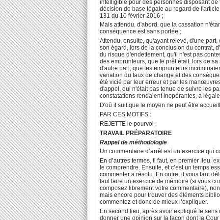
intelligible pour des personnes disposant de fa
décision de base légale au regard de l'articl
131 du 10 février 2016 ;
Mais attendu, d'abord, que la cassation n'éta
conséquence est sans portée ;
Attendu, ensuite, qu'ayant relevé, d'une part,
son égard, lors de la conclusion du contrat, 
du risque d'endettement, qu'il n'est pas cont
des emprunteurs, que le prêt était, lors de sa
d'autre part, que les emprunteurs incriminaie
variation du taux de change et des conséquen
été vicié par leur erreur et par les manœuvre
d'appel, qui n'était pas tenue de suivre les 
constatations rendaient inopérantes, a légale
D'où il suit que le moyen ne peut être accuei
PAR CES MOTIFS :
REJETTE le pourvoi ;
TRAVAIL PRÉPARATOIRE
Rappel de méthodologie
Un commentaire d’arrêt est un exercice qui co
En d’autres termes, il faut, en premier lieu, e
le comprendre. Ensuite, et c’est un temps esse
commenter a résolu. En outre, il vous faut dét
faut faire un exercice de mémoire (si vous 
composez librement votre commentaire), non s
mais encore pour trouver des éléments bibli
commentez et donc de mieux l’expliquer.
En second lieu, après avoir expliqué le sens 
donner une opinion sur la façon dont la Cour d