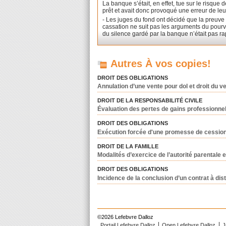
La banque s’était, en effet, tue sur le risqu
prêt et avait donc provoqué une erreur de leur
- Les juges du fond ont décidé que la preuve 
cassation ne suit pas les arguments du pourvo
du silence gardé par la banque n’était pas ra
Autres À vos copies!
DROIT DES OBLIGATIONS
Annulation d’une vente pour dol et droit du 
DROIT DE LA RESPONSABILITÉ CIVILE
Évaluation des pertes de gains professionnels
DROIT DES OBLIGATIONS
Exécution forcée d'une promesse de cession d
DROIT DE LA FAMILLE
Modalités d’exercice de l’autorité parentale 
DROIT DES OBLIGATIONS
Incidence de la conclusion d’un contrat à dist
©2026 Lefebvre Dalloz
Portail Lefebvre Dalloz
Open Lefebvre Dalloz
J