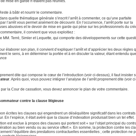
 de mise en garde n’étaient pas réunies.
Reste à bâtir et nourrir le commentaire.
ans quelle thématique générale s’inscrit l’arrêt à commenter, ce qu’une parfaite
 par l’arrêt vous permet aisément de découvrir. En l’occurrence, l’arrêt porte sur la
ses abusives et le devoir de mise en garde qui pèse sur les professionnels du créd
 commentaire, il convient que vous exploitiez :
de MM. Terré, Simler et Lequette, qui comporte des développements sur cette quest
ur élaborer son plan, il convient d’expliquer l’arrêt et d’apprécier les deux règles q
ement le sens, à en déterminer la portée et à en discuter la valeur, étant entendu qu
tance
oprement dite qui compose le cœur de l’introduction (voir ci-dessus), il faut insister 
ateur
. Après quoi, vous pouvez intégrer l’analyse de l’arrêt proprement dite (voir ci
e par la Cour de cassation, vous devez annoncer le plan de votre commentaire.
sommateur contre la clause litigieuse
non écrites les clauses qui engendrent un déséquilibre significatif dans les contrats
n l’espèce, il était avéré que la clause d’indexation produisait bien un tel effet.
ction est exclue à propos des clauses qui portent soit « sur l’objet principal du contra
nération au bien vendu ou au service offert ». En somme, la protection contre les cl
rnent l’équilibre des prestations contractuelles essentielles ; cette protection ne 
 contrats lésionnaires.