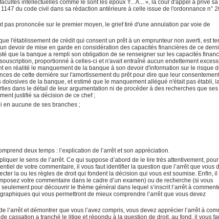
cultés intellectuelles comme le sont les époux Y... A... », la cour d'appel a privé sa
e 1147 du code civil dans sa rédaction antérieure à celle issue de l'ordonnance n° 
nt pas prononcée sur le premier moyen, le grief tiré d'une annulation par voie de
 que l'établissement de crédit qui consent un prêt à un emprunteur non averti, est t
d'un devoir de mise en garde en considération des capacités financières de ce derni
esté que la banque a rempli son obligation de se renseigner sur les capacités finan
 souscription, proportionné à celles-ci et n'avait entraîné aucun endettement excessi
nt en réalité le manquement de la banque à son devoir d'information sur le risque 
ces de cette dernière sur l'amortissement du prêt pour dire que leur consentement
s dolosives de la banque, et estimé que le manquement allégué n'était pas établi, l
parties dans le détail de leur argumentation ni de procéder à des recherches que ses
ment justifié sa décision de ce chef ;
lli en aucune de ses branches ;
mprend deux temps : l’explication de l’arrêt et son appréciation.
xpliquer le sens de l’arrêt. Ce qui suppose d’abord de le lire très attentivement, pou
ntiel de votre commentaire, il vous faut identifier la question que l’arrêt que vous
ecter la ou les règles de droit qui fondent la décision qui vous est soumise. Enfin, i
composez votre commentaire dans le cadre d’un examen) ou de recherche (si vous
eulement pour découvrir le thème général dans lequel s’inscrit l’arrêt à commente
ographiques qui vous permettront de mieux comprendre l’arrêt que vous devez
de l’arrêt et démontrer que vous l’avez compris, vous devez apprécier l’arrêt à com
e cassation a tranché le litige et répondu à la question de droit, au fond, il vous fa