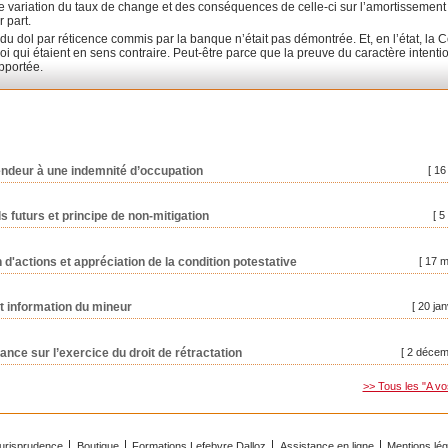
e de variation du taux de change et des conséquences de celle-ci sur l’amortissement
 part.
du dol par réticence commis par la banque n’était pas démontrée. Et, en l’état, la 
i qui étaient en sens contraire. Peut-être parce que la preuve du caractère intenti
pportée.
vendeur à une indemnité d’occupation
[ 16
 futurs et principe de non-mitigation
[ 5
'actions et appréciation de la condition potestative
[ 17 
et information du mineur
[ 20 jan
ance sur l’exercice du droit de rétractation
[ 2 décem
>> Tous les "A vo
urisprudence
Boutique
Formations Lefebvre Dalloz
Assistance en ligne
Mentions lé