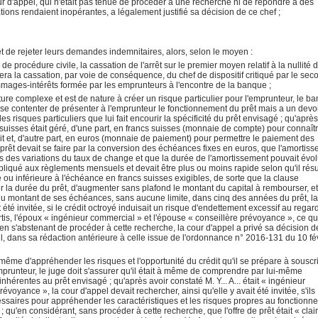
ur d'appel, qui n'était pas tenue de procéder à une recherche ni de répondre à des
ions rendaient inopérantes, a légalement justifié sa décision de ce chef ;
rêt de rejeter leurs demandes indemnitaires, alors, selon le moyen :
e procédure civile, la cassation de l'arrêt sur le premier moyen relatif à la nullité d
nera la cassation, par voie de conséquence, du chef de dispositif critiqué par le sec
mmages-intérêts formée par les emprunteurs à l'encontre de la banque ;
ture complexe et est de nature à créer un risque particulier pour l'emprunteur, le b
t se contenter de présenter à l'emprunteur le fonctionnement du prêt mais a un devo
les risques particuliers que lui fait encourir la spécificité du prêt envisagé ; qu'après
cs suisses était géré, d'une part, en francs suisses (monnaie de compte) pour connaît
t et, d'autre part, en euros (monnaie de paiement) pour permettre le paiement des
prêt devait se faire par la conversion des échéances fixes en euros, que l'amortis
ns des variations du taux de change et que la durée de l'amortissement pouvait évo
liqué aux règlements mensuels et devait être plus ou moins rapide selon qu'il résu
u inférieure à l'échéance en francs suisses exigibles, de sorte que la clause
ger la durée du prêt, d'augmenter sans plafond le montant du capital à rembourser, e
u montant de ses échéances, sans aucune limite, dans cinq des années du prêt, la
t été invitée, si le crédit octroyé induisait un risque d'endettement excessif au regar
is, l'époux « ingénieur commercial » et l'épouse « conseillère prévoyance », ce qui
'en s'abstenant de procéder à cette recherche, la cour d'appel a privé sa décision 
vil, dans sa rédaction antérieure à celle issue de l'ordonnance n° 2016-131 du 10 fé
à même d'appréhender les risques et l'opportunité du crédit qu'il se prépare à souscri
emprunteur, le juge doit s'assurer qu'il était à même de comprendre par lui-même
hérentes au prêt envisagé ; qu'après avoir constaté M. Y... A... était « ingénieur
révoyance », la cour d'appel devait rechercher, ainsi qu'elle y avait été invitée, s'ils
ssaires pour appréhender les caractéristiques et les risques propres au fonctionn
 ; qu'en considérant, sans procéder à cette recherche, que l'offre de prêt était « clair