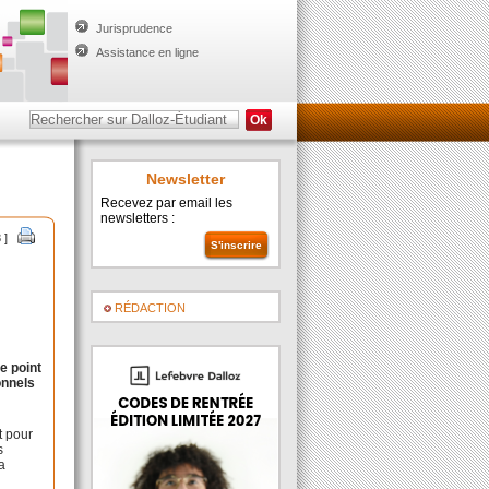
Jurisprudence
Assistance en ligne
Newsletter
Recevez par email les
newsletters :
8 ]
RÉDACTION
e point
onnels
t pour
s
a