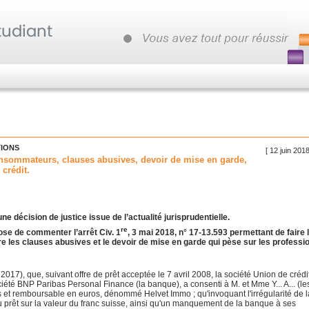
TIONS
[ 12 juin 201
nsommateurs, clauses abusives, devoir de mise en garde,
crédit.
 décision de justice issue de l’actualité jurisprudentielle.
re
ose de commenter l’arrêt Civ. 1
, 3 mai 2018, n° 17-13.593 permettant de faire l
 les clauses abusives et le devoir de mise en garde qui pèse sur les professi
r 2017), que, suivant offre de prêt acceptée le 7 avril 2008, la société Union de crédi
ociété BNP Paribas Personal Finance (la banque), a consenti à M. et Mme Y... A... (le
es et remboursable en euros, dénommé Helvet Immo ; qu'invoquant l'irrégularité de l
u prêt sur la valeur du franc suisse, ainsi qu'un manquement de la banque à ses