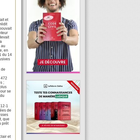
ait et
rédit
pouvait
nteur
devait
la
s au
e, en
1 du 14
usives
t de
à 472
s ;
plus
pour se
 du
212-1
gées de
uisses
t, que
u prêt
lair et