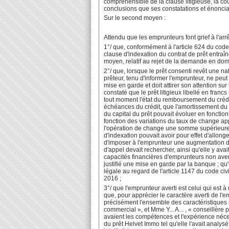
compréhensible de la clause litigieuse, la co
conclusions que ses constatations et énonciat
Sur le second moyen :
Attendu que les emprunteurs font grief à l'ar
1°/ que, conformément à l'article 624 du code d
clause d'indexation du contrat de prêt entraî
moyen, relatif au rejet de la demande en do
2°/ que, lorsque le prêt consenti revêt une na
prêteur, tenu d'informer l'emprunteur, ne peu
mise en garde et doit attirer son attention sur 
constaté que le prêt litigieux libellé en fran
tout moment l'état du remboursement du crédi
échéances du crédit, que l'amortissement du 
du capital du prêt pouvait évoluer en fonctio
fonction des variations du taux de change app
l'opération de change une somme supérieure o
d'indexation pouvait avoir pour effet d'allon
d'imposer à l'emprunteur une augmentation d
d'appel devait rechercher, ainsi qu'elle y avai
capacités financières d'emprunteurs non avert
justifié une mise en garde par la banque ; qu
légale au regard de l'article 1147 du code ci
2016 ;
3°/ que l'emprunteur averti est celui qui est 
que, pour apprécier le caractère averti de l'
précisément l'ensemble des caractéristiques in
commercial », et Mme Y... A... , « conseillère p
avaient les compétences et l'expérience néce
du prêt Helvet Immo tel qu'elle l'avait analysé