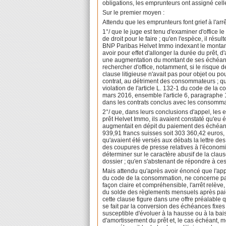
obligations, les emprunteurs ont assigné celle
Sur le premier moyen :
Attendu que les emprunteurs font grief à l'arrê
1°/ que le juge est tenu d'examiner d'office l
de droit pour le faire ; qu'en l'espèce, il rés
BNP Paribas Helvet Immo indexant le montant
avoir pour effet d'allonger la durée du prêt,
une augmentation du montant de ses échéances
rechercher d'office, notamment, si le risque
clause litigieuse n'avait pas pour objet ou pou
contrat, au détriment des consommateurs ; qu
violation de l'article L. 132-1 du code de 
mars 2016, ensemble l'article 6, paragraphe 
dans les contrats conclus avec les consomma
2°/ que, dans leurs conclusions d'appel, les
prêt Helvet Immo, ils avaient constaté qu'eu é
augmentait en dépit du paiement des échéance
939,91 francs suisses soit 303 360,42 euros, 
qu'avaient été versés aux débats la lettre d
des coupures de presse relatives à l'économie
déterminer sur le caractère abusif de la claus
dossier ; qu'en s'abstenant de répondre à ces 
Mais attendu qu'après avoir énoncé que l'appr
du code de la consommation, ne concerne pas c
façon claire et compréhensible, l'arrêt relève,
du solde des règlements mensuels après paieme
cette clause figure dans une offre préalable q
se fait par la conversion des échéances fixe
susceptible d'évoluer à la hausse ou à la bai
d'amortissement du prêt et, le cas échéant, mod