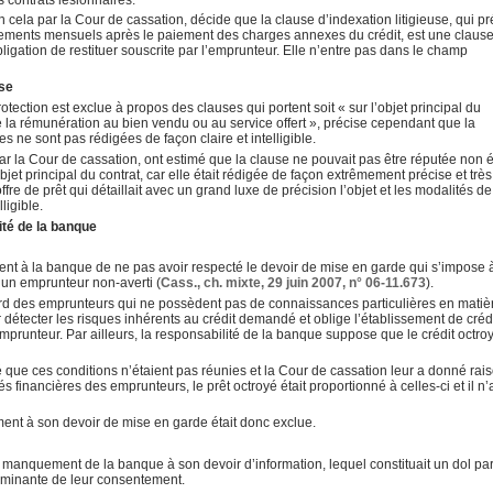
 cela par la Cour de cassation, décide que la clause d’indexation litigieuse, qui pré
lements mensuels après le paiement des charges annexes du crédit, est une clause
l’obligation de restituer souscrite par l’emprunteur. Elle n’entre pas dans le champ
use
protection est exclue à propos des clauses qui portent soit « sur l’objet principal du
 de la rémunération au bien vendu ou au service offert », précise cependant que la
es ne sont pas rédigées de façon claire et intelligible.
ar la Cour de cassation, ont estimé que la clause ne pouvait pas être réputée non é
l’objet principal du contrat, car elle était rédigée de façon extrêmement précise et très
offre de prêt qui détaillait avec un grand luxe de précision l’objet et les modalités de
lligible.
ité de la banque
t à la banque de ne pas avoir respecté le devoir de mise en garde qui s’impose à
 un emprunteur non-averti (
Cass., ch. mixte, 29 juin 2007, n° 06-11.673
).
rd des emprunteurs qui ne possèdent pas de connaissances particulières en matiè
 détecter les risques inhérents au crédit demandé et oblige l’établissement de créd
emprunteur. Par ailleurs, la responsabilité de la banque suppose que le crédit octroy
é que ces conditions n’étaient pas réunies et la Cour de cassation leur a donné rais
s financières des emprunteurs, le prêt octroyé était proportionné à celles-ci et il n’
nt à son devoir de mise en garde était donc exclue.
le manquement de la banque à son devoir d’information, lequel constituait un dol pa
erminante de leur consentement.