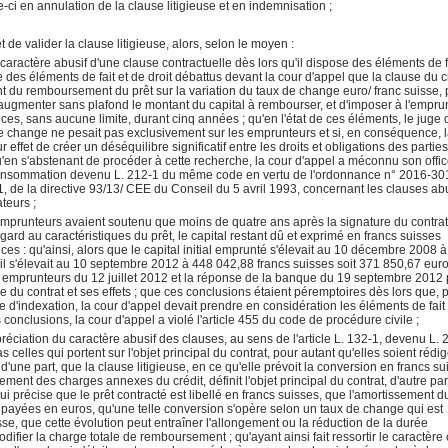
-ci en annulation de la clause litigieuse et en indemnisation ;
t de valider la clause litigieuse, alors, selon le moyen :
e caractère abusif d'une clause contractuelle dès lors qu'il dispose des éléments de f
ulte des éléments de fait et de droit débattus devant la cour d'appel que la clause du c
 du remboursement du prêt sur la variation du taux de change euro/ franc suisse, 
 d'augmenter sans plafond le montant du capital à rembourser, et d'imposer à l'empru
, sans aucune limite, durant cinq années ; qu'en l'état de ces éléments, le juge 
 de change ne pesait pas exclusivement sur les emprunteurs et si, en conséquence, 
r effet de créer un déséquilibre significatif entre les droits et obligations des partie
'en s'abstenant de procéder à cette recherche, la cour d'appel a méconnu son offic
la consommation devenu L. 212-1 du même code en vertu de l'ordonnance n° 2016-30
1, de la directive 93/13/ CEE du Conseil du 5 avril 1993, concernant les clauses ab
teurs ;
 emprunteurs avaient soutenu que moins de quatre ans après la signature du contra
gard au caractéristiques du prêt, le capital restant dû et exprimé en francs suisses
s : qu'ainsi, alors que le capital initial emprunté s'élevait au 10 décembre 2008 
il s'élevait au 10 septembre 2012 à 448 042,88 francs suisses soit 371 850,67 euro
es emprunteurs du 12 juillet 2012 et la réponse de la banque du 19 septembre 2012 
 du contrat et ses effets ; que ces conclusions étaient péremptoires dès lors que, 
e d'indexation, la cour d'appel devait prendre en considération les éléments de fait
conclusions, la cour d'appel a violé l'article 455 du code de procédure civile ;
éciation du caractère abusif des clauses, au sens de l'article L. 132-1, devenu L. 
elles qui portent sur l'objet principal du contrat, pour autant qu'elles soient rédi
 d'une part, que la clause litigieuse, en ce qu'elle prévoit la conversion en francs s
nt des charges annexes du crédit, définit l'objet principal du contrat, d'autre par
ui précise que le prêt contracté est libellé en francs suisses, que l'amortissement d
s payées en euros, qu'une telle conversion s'opère selon un taux de change qui est
sse, que cette évolution peut entraîner l'allongement ou la réduction de la durée
ifier la charge totale de remboursement ; qu'ayant ainsi fait ressortir le caractère c