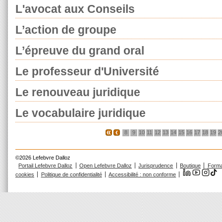
L'avocat aux Conseils
L’action de groupe
L’épreuve du grand oral
Le professeur d'Université
Le renouveau juridique
Le vocabulaire juridique
8
9
10
11
12
13
14
15
16
17
18
19
2
©2026 Lefebvre Dalloz
Portail Lefebvre Dalloz
Open Lefebvre Dalloz
Jurisprudence
Boutique
Forma
cookies
Politique de confidentialité
Accessibilité : non conforme