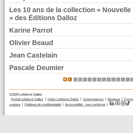
Les 10 ans de la collection « Nouvell
» des Éditions Dalloz
Karine Parrot
Olivier Beaud
Jean Castelain
Pascale Deumier
8
9
10
11
12
13
14
15
16
17
18
19
2
©2026 Lefebvre Dalloz
Portail Lefebvre Dalloz
Open Lefebvre Dalloz
Jurisprudence
Boutique
Forma
cookies
Politique de confidentialité
Accessibilité : non conforme