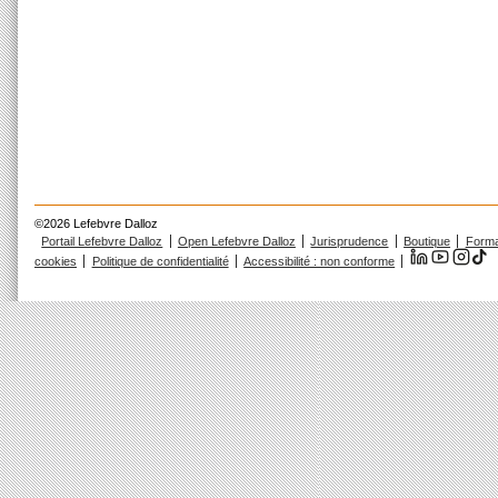
©2026 Lefebvre Dalloz
Portail Lefebvre Dalloz
Open Lefebvre Dalloz
Jurisprudence
Boutique
Forma
cookies
Politique de confidentialité
Accessibilité : non conforme