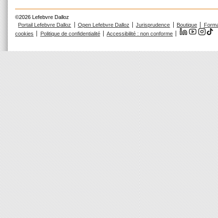
©2026 Lefebvre Dalloz
Portail Lefebvre Dalloz
Open Lefebvre Dalloz
Jurisprudence
Boutique
Forma
cookies
Politique de confidentialité
Accessibilité : non conforme