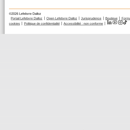
©2026 Lefebvre Dalloz
Portail Lefebvre Dalloz
Open Lefebvre Dalloz
Jurisprudence
Boutique
Forma
cookies
Politique de confidentialité
Accessibilité : non conforme