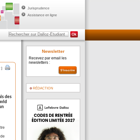
Jurisprudence
Assistance en ligne
Newsletter
Recevez par email les
newsletters :
 ]
RÉDACTION
is des
avid
’un
tre
 de