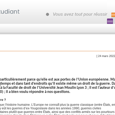
[ 24 mars 2022
 particulièrement parce qu’elle est aux portes de l’Union européenne. Ma
gtemps et dans tant d’endroits qu’il existe même un droit de la guerre. D
la Faculté de droit de l'Université Jean Moulin Lyon 3 ; il est l’auteur d
) ; il a bien voulu répondre à nos questions.
rre ?
e l’histoire humaine. L’Europe ne connaît plus la guerre classique (entre États, en
y eût les guerres d’ex-Yougoslavie dans les années 1990, guerres civiles
ires plutôt que guerres entre États, ainsi que des conflits armés sur les pourtours