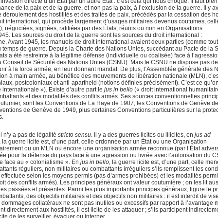
nvasion directe d’un État par un autre État : c’est cela qui nous choque. Il faut bien
nce de la paix et de la guerre, et non pas la paix, à l’exclusion de la guerre. Il y a
 déroulement des hostilités et des traités de paix, précédés par la cessation des hos
roit international, qui procède largement d’usages militaires devenus coutumes, cell
s), négociées, signées, ratifiées par des États, réunis ou non en Organisations
. Les sources du droit de la guerre sont les sources du droit international :
e. Avant 1945, les manuels de droit international avaient deux parties (comme tout 
it du temps de guerre. Depuis la Charte des Nations Unies, succédant au Pacte de la 
 a été restreinte à la légitime défense (individuelle ou coalisée) face à l’agression
 au Conseil de Sécurité des Nations Unies (CSNU). Mais le CSNU ne dispose pas de
ourir à la force armée, en leur donnant mandat. De plus, l’Assemblée générale des 
tion à main armée, au bénéfice des mouvements de libération nationale (MLN), c’es
aux, postcoloniaux et anti-apartheid (notions définies précisément). C’est ce qu’o
é internationale »). Existe d’autre part le
jus in bello
(« droit international humanitai
combattants et des modalités des conflits armés. Ses sources conventionnelles princi
 coutumier, sont les Conventions de La Haye de 1907, les Conventions de Genève d
entions de Genève de 1949, plus certaines Conventions particulières sur la prote
s.
 n’y a pas de légalité
stricto sensu
. Il y a des guerres licites ou illicites, en
jus ad
, la guerre licite est, d’une part, celle ordonnée par un État ou une Organisation
tairement ou un MLN ou encore une organisation armée reconnue (par l’État adver
livrée pour la défense du pays face à une agression ou livrée avec l’autorisation du
le face au « colonialisme ». En
jus in bello
, la guerre licite est, d’une part, celle me
ttants réguliers, non militaires ou combattants irréguliers s’ils remplissent les cond
le effectuée selon les moyens permis (pas d’armes prohibées) et les modalités perm
 des conflits armés). Les principes généraux ont valeur coutumière ; on les lit aus
es passées et présentes. Parmi les plus importants principes généraux, figure le p
tants, des objectifs militaires et des objectifs non militaires : il est interdit de vise
i les dommages collatéraux ne sont pas inutiles ou excessifs par rapport à l’avantage m
ent directement aux hostilités, il est licite de les attaquer ; s’ils participent indirecte
icite de les surveiller, évacuer ou interner.