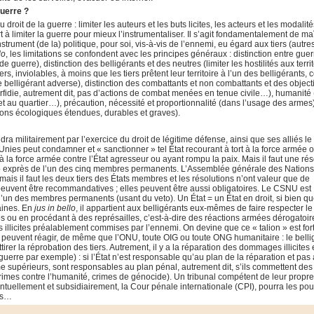
guerre ?
roit de la guerre : limiter les auteurs et les buts licites, les acteurs et les modalit
ert à limiter la guerre pour mieux l’instrumentaliser. Il s’agit fondamentalement de maî
rument (de la) politique, pour soi, vis-à-vis de l’ennemi, eu égard aux tiers (autres
lo
, les limitations se confondent avec les principes généraux : distinction entre guer
de guerre), distinction des belligérants et des neutres (limiter les hostilités aux terri
ers, inviolables, à moins que les tiers prêtent leur territoire à l’un des belligérants, 
le belligérant adverse), distinction des combattants et non combattants et des objecti
 perfidie, autrement dit, pas d’actions de combat menées en tenue civile…), humanité
n et au quartier…), précaution, nécessité et proportionnalité (dans l’usage des armes)
ions écologiques étendues, durables et graves).
a militairement par l’exercice du droit de légitime défense, ainsi que ses alliés le
nies peut condamner et « sanctionner » tel État recourant à tort à la force armée 
r à la force armée contre l’État agresseur ou ayant rompu la paix. Mais il faut une rés
to exprès de l’un des cinq membres permanents. L’Assemblée générale des Nation
ais il faut les deux tiers des États membres et les résolutions n’ont valeur que de
uvent être recommandatives ; elles peuvent être aussi obligatoires. Le CSNU est
 l’un des membres permanents (usant du veto). Un État = un État en droit, si bien qu
aines. En
jus in bello
, il appartient aux belligérants eux-mêmes de faire respecter le 
es ou en procédant à des représailles, c’est-à-dire des réactions armées dérogatoi
 illicites préalablement commises par l’ennemi. On devine que ce « talion » est for
iers peuvent réagir, de même que l’ONU, toute OIG ou toute ONG humanitaire : le belli
attirer la réprobation des tiers. Autrement, il y a la réparation des dommages illicites 
guerre par exemple) : si l’État n’est responsable qu’au plan de la réparation et pas
 supérieurs, sont responsables au plan pénal, autrement dit, s’ils commettent des
rimes contre l’humanité, crimes de génocide). Un tribunal compétent de leur propre
ventuellement et subsidiairement, la Cour pénale internationale (CPI), pourra les pou
tés…