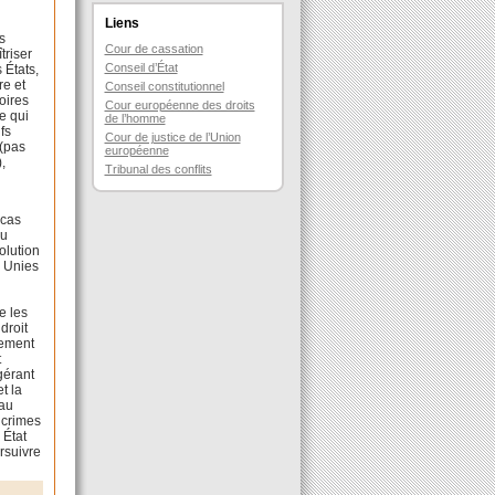
Liens
és
Cour de cassation
triser
Conseil d’État
 États,
re et
Conseil constitutionnel
toires
Cour européenne des droits
ce qui
de l’homme
fs
Cour de justice de l’Union
 (pas
européenne
,
Tribunal des conflits
 cas
ou
olution
s Unies
e les
droit
rement
t
gérant
et la
 au
 crimes
 État
rsuivre