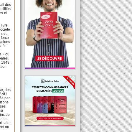
vait des
tilités
es-ci
livre
Société
, et,
 force
Nations
t-à-
n
re » ou
pales,
e 1949,
ction
se, des
 CSNU
née par
itions
ises
si
rincipe
r les
ilitaire
ment ou