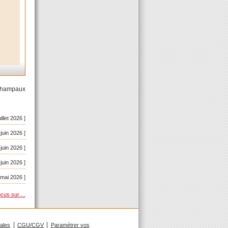
-Champaux
uillet 2026 ]
 juin 2026 ]
 juin 2026 ]
 juin 2026 ]
 mai 2026 ]
cus sur ...
gales
CGU/CGV
Paramétrer vos