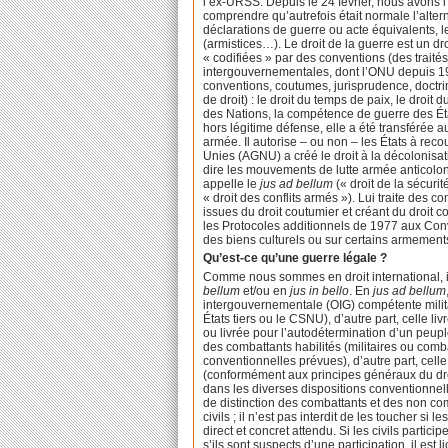
l’ex-URSS. Depuis le 24 février, nous avons l’i
comprendre qu’autrefois était normale l’alterna
déclarations de guerre ou acte équivalents, le
(armistices…). Le droit de la guerre est un d
« codifiées » par des conventions (des traité
intergouvernementales, dont l’ONU depuis 1945
conventions, coutumes, jurisprudence, doctrin
de droit) : le droit du temps de paix, le dro
des Nations, la compétence de guerre des États
hors légitime défense, elle a été transférée
armée. Il autorise – ou non – les États à rec
Unies (AGNU) a créé le droit à la décolonisa
dire les mouvements de lutte armée anticoloni
appelle le
jus ad bellum
(« droit de la sécurit
« droit des conflits armés »). Lui traite des 
issues du droit coutumier et créant du droit
les Protocoles additionnels de 1977 aux Conv
des biens culturels ou sur certains armement
Qu’est-ce qu’une guerre légale ?
Comme nous sommes en droit international, il
bellum
et/ou en
jus in bello
. En
jus ad bellum
intergouvernementale (OIG) compétente mili
États tiers ou le CSNU), d’autre part, celle 
ou livrée pour l’autodétermination d’un peup
des combattants habilités (militaires ou comba
conventionnelles prévues), d’autre part, cel
(conformément aux principes généraux du droit
dans les diverses dispositions conventionnell
de distinction des combattants et des non combat
civils ; il n’est pas interdit de les toucher s
direct et concret attendu. Si les civils particip
s’ils sont suspects d’une participation, il est l