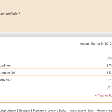
ction préférés ?
.
Auteur :Marina Brillié
[ 2 j
ciplinés
[ 25
tion de l’IA
[ 11
ortives ?
[ 4
[ 28
>> Tous les Fo
urisprudence
Boutique
Formations Lefebvre Dalloz
Assistance en ligne
Mentions lé