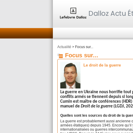
Actualité
> Focus sur...
Focus sur...
Le droit de la guerre
La guerre en Ukraine nous horrifie tout
conflits armés se tiennent depuis si lon
Cumin est maître de conférences (HDR) à 
manuel de
Droit de la guerre
(LGDJ, 2020
Quelles sont les sources du droit de la gue
La guerre est probablement aussi ancienne qu
armées étatiques) depuis 1945. Encore qu’il 
internationalisées ou guerres intercommunauta