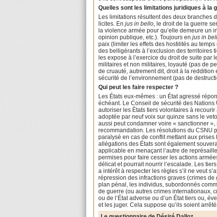
Quelles sont les limitations juridiques à la 
Les limitations résultent des deux branches du d
licites. En
jus in bello
, le droit de la guerre s
la violence armée pour qu’elle demeure un inst
opinion publique, etc.). Toujours en
jus in bel
paix (limiter les effets des hostilités au temps 
des belligérants à l’exclusion des territoires ti
les expose à l’exercice du droit de suite par 
militaires et non militaires, loyauté (pas de
de cruauté, autrement dit, droit à la redditio
sécurité de l’environnement (pas de destruct
Qui peut les faire respecter ?
Les États eux-mêmes : un État agressé répondr
échéant. Le Conseil de sécurité des Nations U
autoriser les États tiers volontaires à recouri
adoptée par neuf voix sur quinze sans le ve
aussi peut condamner voire « sanctionner », m
recommandation. Les résolutions du CSNU pe
paralysé en cas de conflit mettant aux prises
allégations des États sont également souver
applicable en menaçant l’autre de représaill
permises pour faire cesser les actions armées
délicat et pourrait nourrir l’escalade. Les t
a intérêt à respecter les règles s’il ne veut s’
répression des infractions graves (crimes de 
plan pénal, les individus, subordonnés comme
de guerre (ou autres crimes internationaux, c
ou de l’État adverse ou d’un État tiers ou, é
et les juger. Cela suppose qu’ils soient arrê
Le questionnaire de Désiré Dalloz