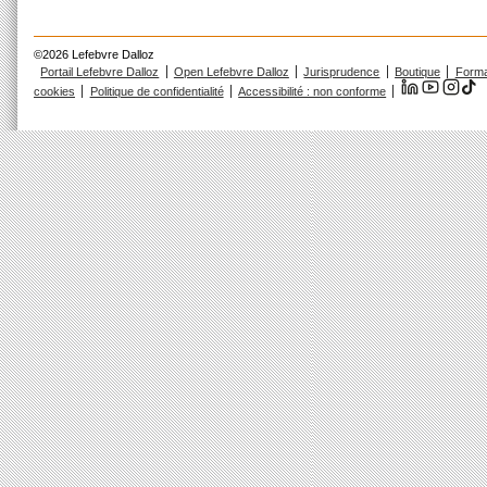
©2026 Lefebvre Dalloz
Portail Lefebvre Dalloz
Open Lefebvre Dalloz
Jurisprudence
Boutique
Forma
cookies
Politique de confidentialité
Accessibilité : non conforme