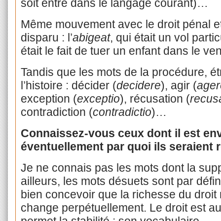
soit entré dans le langage courant)…
Même mouvement avec le droit pénal et c
disparu : l’
abigeat
, qui était un vol parti
était le fait de tuer un enfant dans le v
Tandis que les mots de la procédure, é
l’histoire : décider (
decidere
), agir (
ager
exception (
exceptio
), récusation (
recus
contradiction (
contradictio
)…
Connaissez-vous ceux dont il est env
éventuellement par quoi ils seraient
Je ne connais pas les mots dont la sup
ailleurs, les mots désuets sont par défin
bien concevoir que la richesse du droit n
change perpétuellement. Le droit est au
permet la stabilité : son vocabulaire.