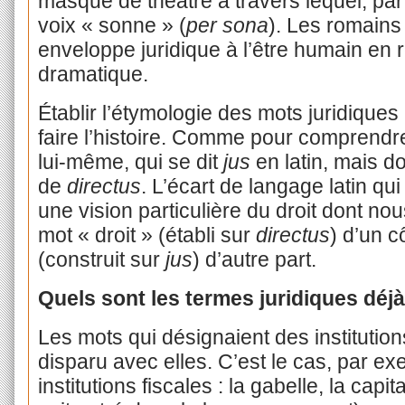
masque de théâtre à travers lequel, par
voix « sonne » (
per sona
). Les romains
enveloppe juridique à l’être humain en 
dramatique.
Établir l’étymologie des mots juridiques n
faire l’histoire. Comme pour comprendre
lui-même, qui se dit
jus
en latin, mais do
de
directus
. L’écart de langage latin qu
une vision particulière du droit dont no
mot « droit » (établi sur
directus
) d’un c
(construit sur
jus
) d’autre part.
Quels sont les termes juridiques déj
Les mots qui désignaient des institutio
disparu avec elles. C’est le cas, par 
institutions fiscales : la gabelle, la cap