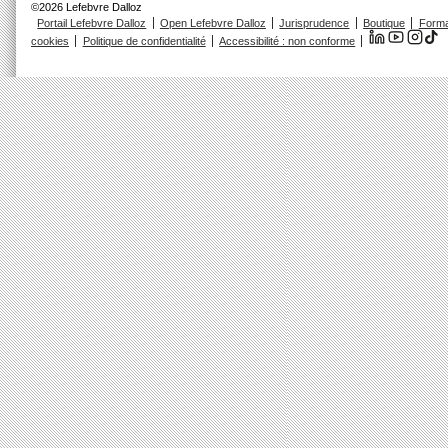
©2026 Lefebvre Dalloz
Portail Lefebvre Dalloz
Open Lefebvre Dalloz
Jurisprudence
Boutique
Forma
cookies
Politique de confidentialité
Accessibilité : non conforme