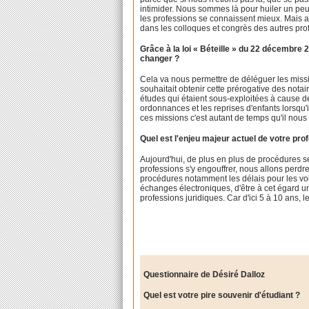
intimider. Nous sommes là pour huiler un peu 
les professions se connaissent mieux. Mais au
dans les colloques et congrès des autres prof
Grâce à la loi « Béteille » du 22 décembre
changer ?
Cela va nous permettre de déléguer les missi
souhaitait obtenir cette prérogative des notair
études qui étaient sous-exploitées à cause de
ordonnances et les reprises d'enfants lorsqu
ces missions c'est autant de temps qu'il nous r
Quel est l'enjeu majeur actuel de votre pro
Aujourd'hui, de plus en plus de procédures se
professions s'y engouffrer, nous allons perdre
procédures notamment les délais pour les voi
échanges électroniques, d'être à cet égard un v
professions juridiques. Car d'ici 5 à 10 ans, 
Questionnaire de Désiré Dalloz
Quel est votre pire souvenir d'étudiant ?