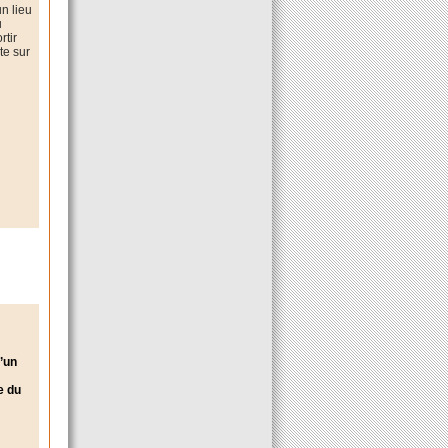
un lieu
u
rtir
te sur
d’un
e du