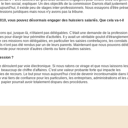
le lien social, expliquer. Un des objectifs de la commission Darrois était justement
jourd'hui, il existe peu de stages inter-professionnels. Nous essayons d'être prés
essions juridiques mais nous n'y avons pas la tribune.
 2010, vous pouvez désormais engager des huissiers salariés. Que cela va-t-il
ons qui, jusque-là, n'étaient pas délégables. C'était une demande de la profession
es pour élargir leur périmètre d'activités. Il y avait un véritable goulot d'étrangleme
 ces missions non délégables, en particulier les saisies contrefaçons, les constats
'ils n'ont pas été rendus par un de leurs parents. Maintenant que nous pouvons dél
este pour recevoir d'autres clients ou faire d'autres saisies.
fession ?
 déroulent par voie électronique. Si nous ratons ce virage et que nous laissons les
 beaucoup de chiffre d'affaires. C'est une valeur probante forte qui impacte les
es de recours. Le but pour nous aujourd'hui c'est de devenir incontournable dans 
rai tiers de confiance pour les particuliers, les entreprises, administrations et les 
le papier pourrait avoir totalement disparu des procédures.