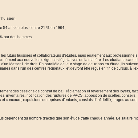
huissier ;
e 54 ans ou plus, contre 21 % en 1994 ;
4 % par des hommes.
les futurs huissiers et collaborateurs d'études, mais également aux professionnels
onformément aux nouvelles exigences législatives en la matière. Les étudiants candid
er d'un Master 1 de droit. En parallèle de leur stage de deux ans en étude, ils suivro
aires dans l'un des centres régionaux, et devront être reçus en fin de cursus, à l'
rement des cessions de contrat de bail, réclamation et reversement des loyers, fact
s, inventaires, notification des ruptures de PACS, apposition de scellés, conseils
 et concours, expulsions ou reprises d'enfants, constats d’infidélité, tirages au sort, 
enus dépendent du nombre d’actes que son étude traite chaque année. Le salaire 