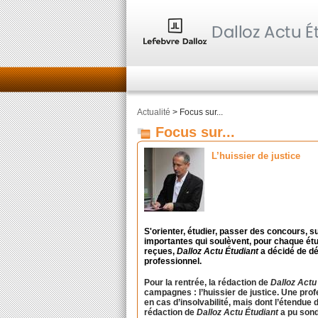
Actualité
> Focus sur...
Focus sur...
L’huissier de justice
S'orienter, étudier, passer des concours, s
importantes qui soulèvent, pour chaque étu
reçues,
Dalloz Actu Étudiant
a décidé de dé
professionnel.
Pour la rentrée, la rédaction de
Dalloz Actu
campagnes : l’huissier de justice. Une pro
en cas d’insolvabilité, mais dont l’étendue 
rédaction de
Dalloz Actu Étudiant
a pu sond