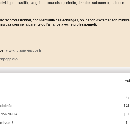
tivité, ponctualité, sang-froid, courtoisie, célérité, ténacité, autonomie, patience.
secret professionnel, confidentialité des échanges, obligation d'exercer son ministè
rtains cas comme la parenté ou l'alliance avec le professionnel).
ce :
www.huissier-justice.fr
.enpepp.org/
Aut
[ 2 j
ciplinés
[ 25
tion de l’IA
[ 11
ortives ?
[ 4