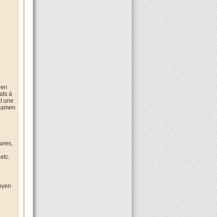
 en
ats à
nt une
examen
ures,
etc.
moyen