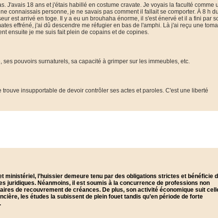
s. J'avais 18 ans et j'étais habillé en costume cravate. Je voyais la faculté comme 
 ne connaissais personne, je ne savais pas comment il fallait se comporter. À 8 h d
ur est arrivé en toge. Il y a eu un brouhaha énorme, il s'est énervé et il a fini par so
omates effréné, j'ai dû descendre me réfugier en bas de l'amphi. Là j'ai reçu une toma
t ensuite je me suis fait plein de copains et de copines.
e, ses pouvoirs surnaturels, sa capacité à grimper sur les immeubles, etc.
 trouve insupportable de devoir contrôler ses actes et paroles. C'est une liberté
t ministériel, l’huissier demeure tenu par des obligations strictes et bénéficie 
es juridiques. Néanmoins, il est soumis à la concurrence de professions non
aires de recouvrement de créances. De plus, son activité économique suit cell
ancière, les études la subissent de plein fouet tandis qu’en période de forte
.