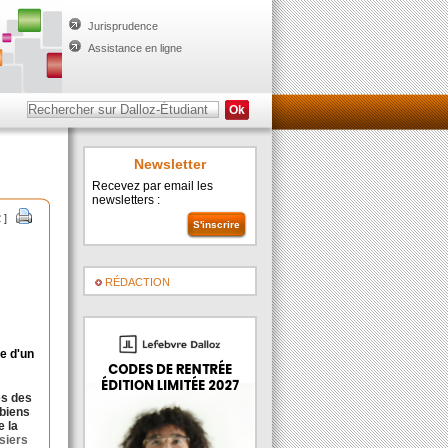
Jurisprudence
Assistance en ligne
Newsletter
Recevez par email les
newsletters :
 ]
RÉDACTION
ge d'un
es des
 biens
e la
siers