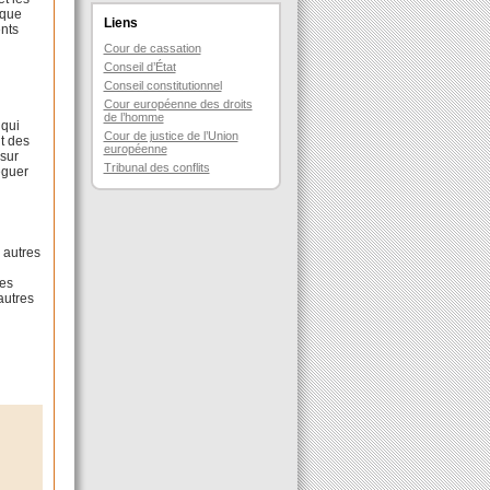
 que
Liens
ents
Cour de cassation
Conseil d’État
Conseil constitutionnel
Cour européenne des droits
de l’homme
 qui
Cour de justice de l’Union
nt des
européenne
 sur
Tribunal des conflits
éguer
 autres
les
autres