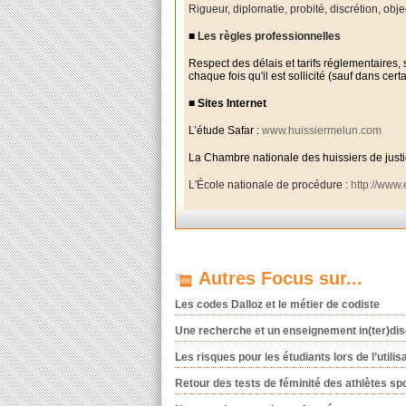
Rigueur, diplomatie, probité, discrétion, objec
■
Les règles professionnelles
Respect des délais et tarifs réglementaires, 
chaque fois qu'il est sollicité (sauf dans ce
■ Sites Internet
L’étude Safar :
www.huissiermelun.com
La
Chambre nationale des huissiers de justi
L'École nationale de procédure :
http://www
Autres Focus sur...
Les codes Dalloz et le métier de codiste
Une recherche et un enseignement in(ter)dis
Les risques pour les étudiants lors de l’utilisa
Retour des tests de féminité des athlètes sp