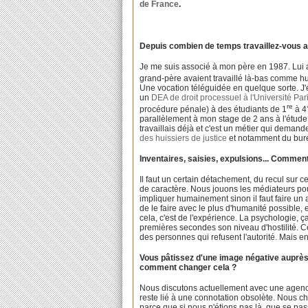
de France
.
Depuis combien de temps travaillez-vous au
Je me suis associé à mon père en 1987. Lui a
grand-père avaient travaillé là-bas comme hui
Une vocation téléguidée en quelque sorte. J'ét
un
DEA de droit processuel à l'Université Pari
re
procédure pénale) à des étudiants de 1
à 4°
parallèlement à mon stage de 2 ans à l'étude.
travaillais déjà et c'est un métier qui dem
des huissiers de justice
et notamment du bure
Inventaires, saisies, expulsions... Commen
Il faut un certain détachement, du recul sur c
de caractère. Nous jouons les médiateurs po
impliquer humainement sinon il faut faire un
de le faire avec le plus d'humanité possible,
cela, c'est de l'expérience. La psychologie, ç
premières secondes son niveau d'hostilité. C
des personnes qui refusent l'autorité. Mais e
Vous pâtissez d'une image négative auprès 
comment changer cela ?
Nous discutons actuellement avec une agence
reste lié à une connotation obsolète. Nous ch
parce que si nous n'étions pas là, que se pas