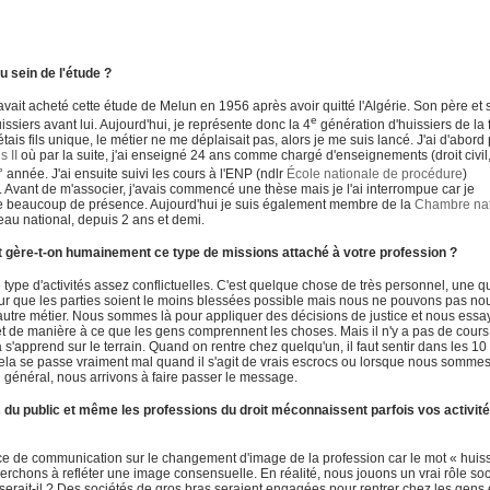
 sein de l'étude ?
vait acheté cette étude de Melun en 1956 après avoir quitté l'Algérie. Son père et 
e
ssiers avant lui. Aujourd'hui, je représente donc la 4
génération d'huissiers de la 
ais fils unique, le métier ne me déplaisait pas, alors je me suis lancé. J'ai d'abord
s II
où par la suite, j'ai enseigné 24 ans comme chargé d'enseignements (droit civil
 année. J'ai ensuite suivi les cours à l'ENP (ndlr
École nationale de procédure
)
 Avant de m'associer, j'avais commencé une thèse mais je l'ai interrompue car je
ande beaucoup de présence. Aujourd'hui je suis également membre de la
Chambre nat
au national, depuis 2 ans et demi.
t gère-t-on humainement ce type de missions attaché à votre profession ?
e type d'activités assez conflictuelles. C'est quelque chose de très personnel, une q
ur que les parties soient le moins blessées possible mais nous ne pouvons pas no
 autre métier. Nous sommes là pour appliquer des décisions de justice et nous ess
 et de manière à ce que les gens comprennent les choses. Mais il n'y a pas de cours
a s'apprend sur le terrain. Quand on rentre chez quelqu'un, il faut sentir dans les 10
ela se passe vraiment mal quand il s'agit de vrais escrocs ou lorsque nous sommes
n général, nous arrivons à faire passer le message.
du public et même les professions du droit méconnaissent parfois vos activité
 de communication sur le changement d'image de la profession car le mot « huiss
erchons à refléter une image consensuelle. En réalité, nous jouons un vrai rôle soc
serait-il ? Des sociétés de gros bras seraient engagées pour rentrer chez les gens 