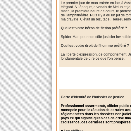
Le premier jour de mon entrée en fac, à Assa
élégant. À l’époque je venais de Melun et je
matin, la première heure de cours, le professe
de l'amphithéâtre. Puis il y a eu un jet de t
ma cravate. C'était un bizutage. Heureusemen
Quel est votre héros de fiction préféré ?
Spider-Man pour son côté justicier invincibl
Quel est votre droit de l'homme préféré ?
La liberté d'expression, de comportement. Je
fondamentale de dire ce que l'on pense.
Carte d'identité de l’huissier de justice
Professionnel assermenté, officier public e
monopole pour l’exécution de certains act
réglementées dans les dossiers non judici
pays ce qui signifie qu’en cas de crise fin
croissance, ces dernières sont prospères
■
Les chiffres