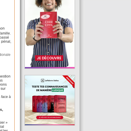
son
famille.
 passé
, pénal,
ionale
uestion
us
ayons
 sur
 face à
s,
ier »
ial
et les