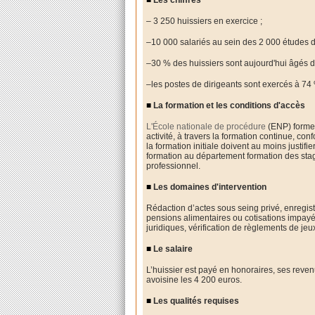
– 3 250 huissiers en exercice ;
–10 000 salariés au sein des 2 000 études d’
–30 % des huissiers sont aujourd'hui âgés d
–les postes de dirigeants sont exercés à 7
■
La formation et les conditions d'accès
L'École nationale de procédure
(ENP) forme 
activité, à travers la formation continue, c
la formation initiale doivent au moins justifi
formation au département formation des stagi
professionnel.
■
Les domaines d'intervention
Rédaction d’actes sous seing privé, enregist
pensions alimentaires ou cotisations impayée
juridiques, vérification de règlements de jeux
■
Le salaire
L’huissier est payé en honoraires, ses rev
avoisine les 4 200 euros.
■
Les qualités requises