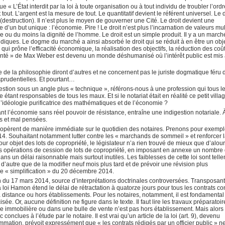
que « L’État interdit par la loi à toute organisation ou à tout individu de troubler l’ord
tout. L’argent est la mesure de tout. Le quantitatif devient le référent universel. Le d
(destruction). Il n’est plus le moyen de gouverner une Cité. Le droit devient une
e d’un but unique : l’économie. Pire ! Le droit n’est plus l’incarnation de valeurs mul
e ou du moins la dignité de l’homme. Le droit est un simple produit. Il y a un march
idiques. Le dogme du marché a ainsi absorbé le droit qui se réduit à en être un obj
qui prône l’efficacité économique, la réalisation des objectifs, la réduction des coût
nté » de Max Weber est devenu un monde déshumanisé où l’intérêt public est mis
e de la philosophie diront d’autres et ne concernent pas le juriste dogmatique féru 
sprudentielles. Et pourtant…
stion sous un angle plus « technique », référons-nous à une profession qui tous l
ant responsables de tous les maux. Et si le notariat était en réalité ce petit villa
 l’idéologie purificatrice des mathématiques et de l’économie ?
rvant l’économie sans réel pouvoir de résistance, entraîne une indigestion notariale. 
tes et mal pensées.
ers opèrent de manière immédiate sur le quotidien des notaires. Prenons pour exemple
014. Souhaitant notamment lutter contre les « marchands de sommeil » et renforcer 
r objet des lots de copropriété, le législateur n’a rien trouvé de mieux que d’alour
s opérations de cession de lots de copropriété, en imposant en annexe un nombre
ns un délai raisonnable mais surtout inutiles. Les faiblesses de cette loi sont tell
e d’autre que de la modifier neuf mois plus tard et de prévoir une révision plus
e « simplification » du 20 décembre 2014.
n du 17 mars 2014, source d’interprétations doctrinales controversées. Transposan
la loi Hamon étend le délai de rétractation à quatorze jours pour tous les contrats co
distance ou hors établissements. Pour les notaires, notamment, il est fondamental
sée. Or, aucune définition ne figure dans le texte. Il faut lire les travaux préparatoi
e immobilière ou dans une bulle de vente n’est pas hors établissement. Mais alors
onclues à l’étude par le notaire. Il est vrai qu’un article de la loi (art. 9), devenu
mation, prévoit expressément que « les contrats rédigés par un officier public » n