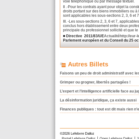
voie téléphonique ou par message textuel.
II .-Pour les contrats ayant pour objet la const
droits portant sur des biens immobiliers ou à
sont applicables les sous-sections 2, 3, 6 et 7
III. -Les sous-sections 2, 3, 6 et 7, applica
conclus hors établissement entre deux profess
principale du professionnel sollicité et que l
■ Directive 2011/83/UE
Actualité
http://eur
Parlement européen et du Conseil du 25 oc
Autres Billets
Faisons un peu de droit administratif avec l
Grimper ou grogner, libertés partagées !
L’expert et l’intelligence artificielle face au ju
La désinformation juridique, ça existe aussi
Finances publiques : tout est dit mais rien n’e
©2026 Lefebvre Dalloz
Portail Lefebvre Dalloz
Open Lefebvre Dalloz
J