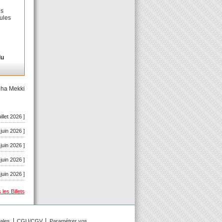
es
eules
u
pha Mekki
uillet 2026 ]
 juin 2026 ]
 juin 2026 ]
 juin 2026 ]
 juin 2026 ]
les Billets
gales
CGU/CGV
Paramétrer vos