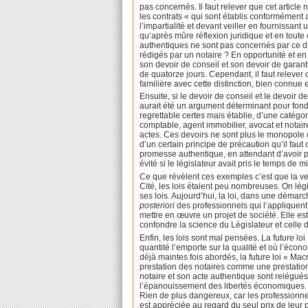
pas concernés. Il faut relever que cet article 
les contrats « qui sont établis conformément a
l’impartialité et devant veiller en fournissa
qu’après mûre réflexion juridique et en tout
authentiques ne sont pas concernés par ce dro
rédigés par un notaire ? En opportunité et en t
son devoir de conseil et son devoir de garantir 
de quatorze jours. Cependant, il faut relever 
familière avec cette distinction, bien connue 
Ensuite, si le devoir de conseil et le devoir de 
aurait été un argument déterminant pour fond
regrettable certes mais établie, d’une catégo
comptable, agent immobilier, avocat et notaire
actes. Ces devoirs ne sont plus le monopole de
d’un certain principe de précaution qu’il faut
promesse authentique, en attendant d’avoir plu
évité si le législateur avait pris le temps de m
Ce que révèlent ces exemples c’est que la ver
Cité, les lois étaient peu nombreuses. On légi
ses lois. Aujourd’hui, la loi, dans une démar
posteriori
des professionnels qui l’appliquent p
mettre en œuvre un projet de société. Elle es
confondre la science du Législateur et celle
Enfin, les lois sont mal pensées. La future 
quantité l’emporte sur la qualité et où l’écon
déjà maintes fois abordés, la future loi « M
prestation des notaires comme une prestation
notaire et son acte authentique sont relégué
l’épanouissement des libertés économiques. R
Rien de plus dangereux, car les professionne
est appréciée au regard du seul prix de leur p