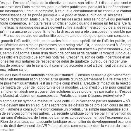
n’est pas l’exacte réplique de la directive qui dans son article 3,
i
dispose que sont e
ux droits des États membres, par un officier public tenu par la loi à l’indépendance
nt une information juridique complète, à ce que le consommateur ne conclue le contra
e connaissance de sa portée juridique ».
A priori
et sans aucun doute, les actes
it de rétractation. Mais que faut-il penser des actes sous seing privé qui peuvent 
oute cohérence, le notaire reste un officier public quand il rédige un tel acte. Ce fa
l’efficacité juridique des actes doivent suffire à justifier l’éviction du délai de rétra
qu’il n’y a aucune certitude. En effet, la directive qui a été transposée ne semble pa
en France, du notaire qui authentifie et du notaire qui rédige et prête son concours.
garantir l’efficacité juridique des actes étaient une spécificité de l’officier public, ce
er l’éviction des simples promesses sous seing privé. Or, la tendance est à l’émer
rie unique des « rédacteurs d’actes ». Tout rédacteur d’actes « professionnel », exp
, semble désormais tenu d’un devoir de conseil et de garantir l’efficacité juridique
s officiers publics que sont les notaires. C’est en raison de cette incertitude et a
 conseiller aux notaires de respecter ce délai de quatorze jours ou de rédiger une
s de précision sur le sens qu’il convient d’accorder à cet article. Tout cela aurait 
ieux rédiger sa loi.
tu des lois résidait autrefois dans leur stabilité. Censées assurer le gouvernement
férait en tremblant et on appréciait la qualité d’un gouvernement à la relative stabil
che purement quantitative, est un simple coup d’essai. L’étude d’impact ou la réacti
ermettra de juger de l’opportunité de la modifier. La loi n’est plus là pour construir
t simplement destinée à trouver des solutions à des problèmes particuliers. N’est-c
 du Magistrat, clairement exposées par Portalis dans son
Discours préliminaire
?
loi Macron est un symbole malheureux de cette « Gouvernance par les nombres » où 
omie devient une fin en soi. Sans reprendre les détails de ce projet en cours de dis
acron » amène à concevoir le droit comme un produit, une simple marchandise et la
 de services comme les autres. La sécurité juridique conférée par l’intervention d
s au rang d’obstacles, de freins, de barrières au développement de l’économie et à
ien de plus faux, car la sécurité juridique est un pilier du développement économ
ls du droit deviennent des VRP du droit, des commerciaux dont la valeur du travail 
restation.