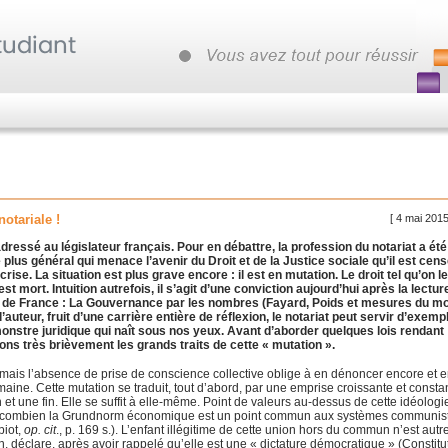
[ 4 mai 201
notariale !
adressé au législateur français. Pour en débattre, la profession du notariat a été
us général qui menace l’avenir du Droit et de la Justice sociale qu’il est cen
crise. La situation est plus grave encore : il est en mutation. Le droit tel qu’on l
st mort. Intuition autrefois, il s’agit d’une conviction aujourd’hui après la lectur
e de France : La Gouvernance par les nombres (Fayard, Poids et mesures du m
’auteur, fruit d’une carrière entière de réflexion, le notariat peut servir d’exemp
monstre juridique qui naît sous nos yeux. Avant d’aborder quelques lois rendant
ns très brièvement les grands traits de cette « mutation ».
r mais l’absence de prise de conscience collective oblige à en dénoncer encore et 
umaine. Cette mutation se traduit, tout d’abord, par une emprise croissante et consta
 une fin. Elle se suffit à elle-même. Point de valeurs au-dessus de cette idéologi
tre combien la Grundnorm économique est un point commun aux systèmes communis
piot,
op. cit
., p. 169 s.). L’enfant illégitime de cette union hors du commun n’est aut
, déclare, après avoir rappelé qu’elle est une « dictature démocratique » (Constitu