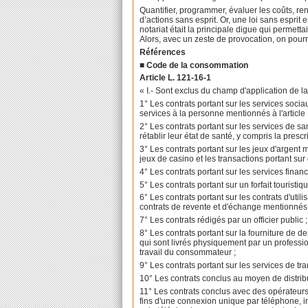
Quantifier, programmer, évaluer les coûts, ren
d’actions sans esprit. Or, une loi sans esprit e
notariat était la principale digue qui permetta
Alors, avec un zeste de provocation, on pourrai
Références
■ Code de la consommation
Article L. 121-16-1
« I.- Sont exclus du champ d'application de la
1° Les contrats portant sur les services sociau
services à la personne mentionnés à
l'articl
2° Les contrats portant sur les services de s
rétablir leur état de santé, y compris la presc
3° Les contrats portant sur les jeux d'argent
jeux de casino et les transactions portant sur 
4° Les contrats portant sur les services financ
5° Les contrats portant sur un forfait touristi
6° Les contrats portant sur les contrats d'uti
contrats de revente et d'échange mentionnés
7° Les contrats rédigés par un officier public ;
8° Les contrats portant sur la fourniture de
qui sont livrés physiquement par un professi
travail du consommateur ;
9° Les contrats portant sur les services de t
10° Les contrats conclus au moyen de distri
11° Les contrats conclus avec des opérateurs
fins d'une connexion unique par téléphone, in