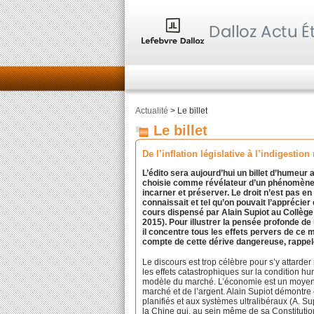
Actualité
> Le billet
Le billet
De l’inflation législative à l’indigestion 
L’édito sera aujourd’hui un billet d’humeur 
choisie comme révélateur d’un phénomène pl
incarner et préserver. Le droit n’est pas en 
connaissait et tel qu’on pouvait l’apprécier e
cours dispensé par Alain Supiot au Collèg
2015). Pour illustrer la pensée profonde de l
il concentre tous les effets pervers de ce 
compte de cette dérive dangereuse, rappelo
Le discours est trop célèbre pour s’y attarde
les effets catastrophiques sur la condition h
modèle du marché. L’économie est un moyen et
marché et de l’argent. Alain Supiot démon
planifiés et aux systèmes ultralibéraux (A. Su
la Chine qui, au sein même de sa Constitution