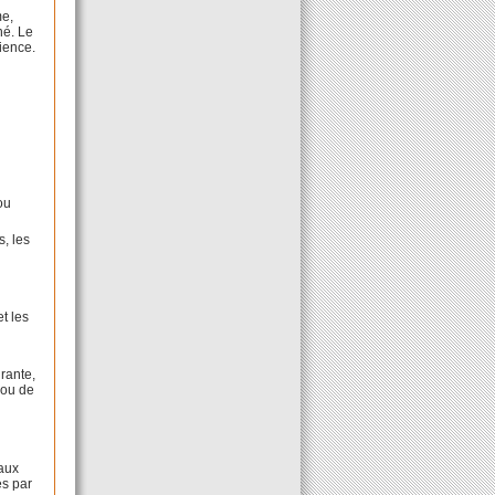
me,
né. Le
cience.
ou
s, les
t les
rante,
 ou de
 aux
es par