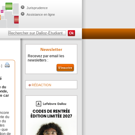
Jurisprudence
Assistance en ligne
Newsletter
Recevez par email les
newsletters :
5 ]
sé
e
RÉDACTION
e du
onde,
le car
encore
nte du
e du
tes
re que
tion de