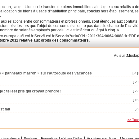
ruction, l'acquisition ou le transfert de biens immobiliers, ainsi que ceux relatifs à d
 la location de biens à usage d'habitation principale, conclus hors établissement, s
.
bles aux relations entre consommateurs et professionnels, sont étendues aux contrats
ionnels dès lors que l'objet de ces contrats n'entre pas dans le champ de l'activité
e nombre de salariés employés par celui-ci est inférieur ou égal à cinq. »
-lex.europa.eu/LexUriServ/LexUriServ.do?uri=OJ:L:2011:304:0064:0088:fr:PDF
d
tobre 2011 relative aux droits des consommateurs.
Auteur :Musta
es « panneaux marron » sur l’autoroute des vacances
[ 3 j
[ 29
ge : tel est pris qui croyait prendre !
[ 22
[ 15
st fait
[ 8
>> Tous 
urisprudence
Boutique
Formations Lefebvre Dalloz
Assistance en ligne
Mentions lé