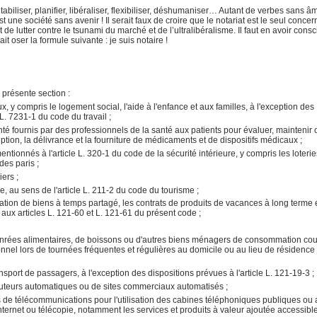
tabiliser, planifier, libéraliser, flexibiliser, déshumaniser… Autant de verbes sans â
st une société sans avenir ! Il serait faux de croire que le notariat est le seul concer
it de lutter contre le tsunami du marché et de l’ultralibéralisme. Il faut en avoir cons
t oser la formule suivante : je suis notaire !
 présente section :
x, y compris le logement social, l'aide à l'enfance et aux familles, à l'exception des
e L. 7231-1
du code du travail ;
anté fournis par des professionnels de la santé aux patients pour évaluer, maintenir 
ription, la délivrance et la fourniture de médicaments et de dispositifs médicaux ;
 mentionnés à
l'article L. 320-1
du code de la sécurité intérieure, y compris les loterie
des paris ;
iers ;
que, au sens de
l'article L. 211-2
du code du tourisme ;
lisation de biens à temps partagé, les contrats de produits de vacances à long terme e
 aux
articles L. 121-60 et L. 121-61
du présent code ;
 denrées alimentaires, de boissons ou d'autres biens ménagers de consommation cou
onnel lors de tournées fréquentes et régulières au domicile ou au lieu de résidence
ransport de passagers, à l'exception des dispositions prévues à
l'article L. 121-19-3 ;
buteurs automatiques ou de sites commerciaux automatisés ;
 de télécommunications pour l'utilisation des cabines téléphoniques publiques ou
ternet ou télécopie, notamment les services et produits à valeur ajoutée accessibl