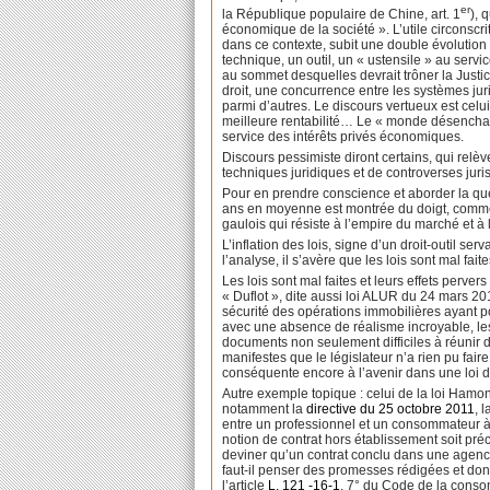
er
la République populaire de Chine, art. 1
), 
économique de la société ». L’utile circonscrit 
dans ce contexte, subit une double évolution 
technique, un outil, un « ustensile » au servic
au sommet desquelles devrait trôner la Justic
droit, une concurrence entre les systèmes jur
parmi d’autres. Le discours vertueux est celui 
meilleure rentabilité… Le « monde désencha
service des intérêts privés économiques.
Discours pessimiste diront certains, qui relèv
techniques juridiques et de controverses juri
Pour en prendre conscience et aborder la que
ans en moyenne est montrée du doigt, comme ét
gaulois qui résiste à l’empire du marché et à
L’inflation des lois, signe d’un droit-outil se
l’analyse, il s’avère que les lois sont mal fai
Les lois sont mal faites et leurs effets perv
« Duflot », dite aussi loi ALUR du 24 mars 2
sécurité des opérations immobilières ayant pou
avec une absence de réalisme incroyable, le
documents non seulement difficiles à réunir da
manifestes que le législateur n’a rien pu fair
conséquente encore à l’avenir dans une loi d
Autre exemple topique : celui de la loi Hamo
notamment la
directive du 25 octobre 2011
, 
entre un professionnel et un consommateur à 
notion de contrat hors établissement soit préci
deviner qu’un contrat conclu dans une agenc
faut-il penser des promesses rédigées et donc c
l’article
L. 121 -16-1
, 7° du Code de la consom