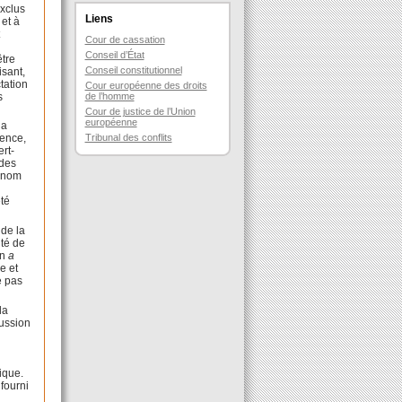
xclus
Liens
 et à
t
Cour de cassation
Conseil d’État
être
Conseil constitutionnel
isant,
ctation
Cour européenne des droits
s
de l’homme
Cour de justice de l’Union
européenne
la
Tribunal des conflits
gence,
ert-
 des
u nom
été
 de la
ité de
on
a
e et
e pas
la
cussion
u
ique.
fourni