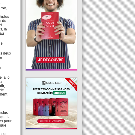
re
roit,
tiples
é du
et
s, la
 au
de
es deux
ge
À
 la loi
la
dir,
 de
ement
t
nclus
 que la
res pour
 que
e sont