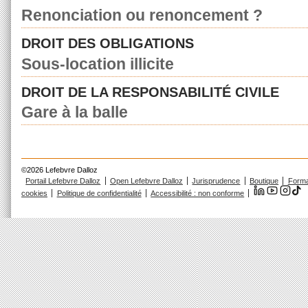
Renonciation ou renoncement ?
DROIT DES OBLIGATIONS
Sous-location illicite
DROIT DE LA RESPONSABILITÉ CIVILE
Gare à la balle
©2026 Lefebvre Dalloz
Portail Lefebvre Dalloz
Open Lefebvre Dalloz
Jurisprudence
Boutique
Forma
cookies
Politique de confidentialité
Accessibilité : non conforme