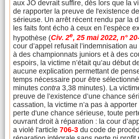
aux JO devrait suffire, dès lors que la
de rapporter la preuve de l'existence d
sérieuse. Un arrêt récent rendu par la 
les faits font écho à ceux en l’espèce e
e
hypothèse (
Civ. 2
, 25 mai 2022, n° 20
cour d’appel refusait l’indemnisation au m
à des championnats juniors et à des co
espoirs, la victime n’était qu’au début de
aucune explication permettant de penser 
temps nécessaire pour être sélectionn
minutes
contra
3,38 minutes). La victim
preuve de l’existence d’une chance séri
cassation, la victime n’a pas à apporter
perte d'une chance sérieuse, toute per
ouvrant droit à réparation : la cour d’ap
a violé l'article
706-3
du code de procédu
réparation intégrale sans perte ni profit p