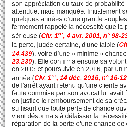
son appréciation du taux de probabilit
attendue, mais manquée. Initialement sé
quelques années d’une grande souplesse
fermement rappelé la nécessité que la p
re
sérieuse (
Civ. 1
, 4 avr. 2001, n° 98-2
la perte, jugée certaine, d'une faible (
Ci
14.439
), voire d’une « minime » chance
23.230
). Elle confirma ensuite sa volo
en 2013 et poursuivie en 2016, par un 
re
année (
Civ. 1
, 14 déc. 2016, n° 16-1
de l’arrêt ayant retenu qu’une cliente 
faute commise par son avocat lui avait 
en justice le remboursement de sa cré
suffisant que toute perte de chance ouvr
vient désormais à délaisser la nécessi
réparation de la perte d’une chance de 