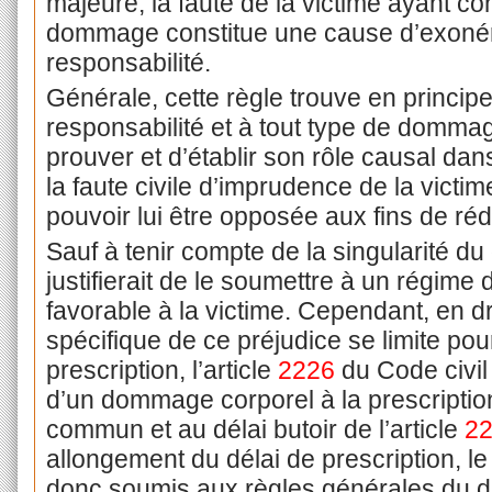
majeure, la faute de la victime
ayant con
dommage constitue une cause d’exonéra
responsabilité.
Générale, cette règle trouve en principe
responsabilité et à tout type de dommage
prouver et d’établir son rôle causal d
la faute civile d’imprudence de la vict
pouvoir lui être opposée aux fins de ré
Sauf à tenir compte de la singularité d
justifierait de le soumettre à un régime
favorable à la victime. Cependant, en d
spécifique de ce préjudice se limite pour
prescription, l’article
2226
du Code civil 
d’un dommage corporel à la prescriptio
commun et au délai butoir de l’article
2
allongement du délai de prescription, l
donc soumis aux règles générales du d