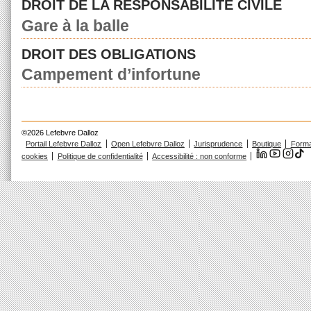
DROIT DE LA RESPONSABILITÉ CIVILE
Gare à la balle
DROIT DES OBLIGATIONS
Campement d’infortune
©2026 Lefebvre Dalloz
Portail Lefebvre Dalloz
Open Lefebvre Dalloz
Jurisprudence
Boutique
Forma
cookies
Politique de confidentialité
Accessibilité : non conforme